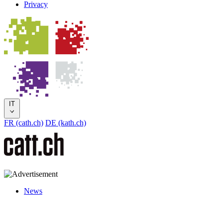
Privacy
IT
FR (cath.ch)
DE (kath.ch)
News