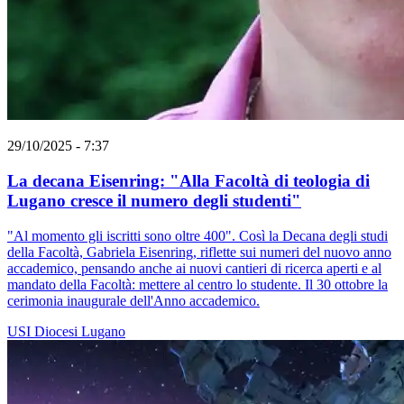
29/10/2025 - 7:37
La decana Eisenring: "Alla Facoltà di teologia di
Lugano cresce il numero degli studenti"
"Al momento gli iscritti sono oltre 400". Così la Decana degli studi
della Facoltà, Gabriela Eisenring, riflette sui numeri del nuovo anno
accademico, pensando anche ai nuovi cantieri di ricerca aperti e al
mandato della Facoltà: mettere al centro lo studente. Il 30 ottobre la
cerimonia inaugurale dell'Anno accademico.
USI
Diocesi Lugano