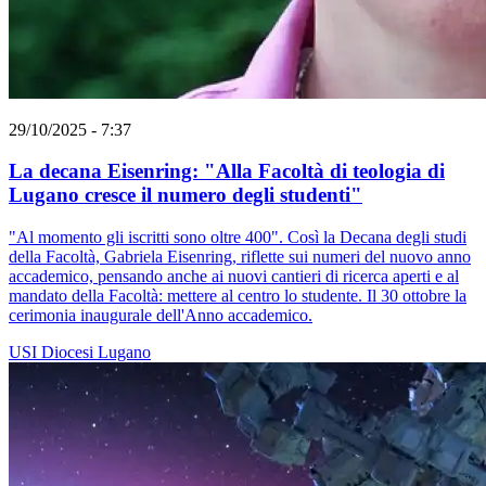
29/10/2025 - 7:37
La decana Eisenring: "Alla Facoltà di teologia di
Lugano cresce il numero degli studenti"
"Al momento gli iscritti sono oltre 400". Così la Decana degli studi
della Facoltà, Gabriela Eisenring, riflette sui numeri del nuovo anno
accademico, pensando anche ai nuovi cantieri di ricerca aperti e al
mandato della Facoltà: mettere al centro lo studente. Il 30 ottobre la
cerimonia inaugurale dell'Anno accademico.
USI
Diocesi Lugano