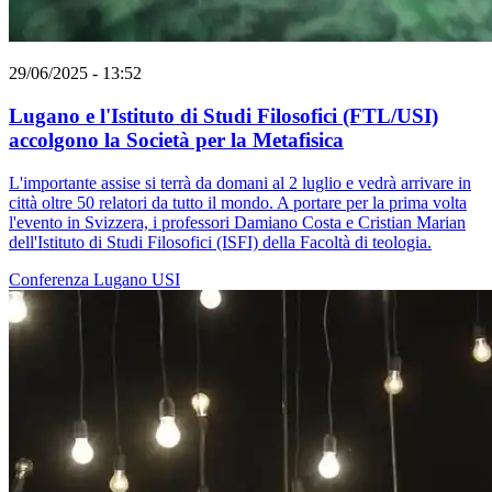
29/06/2025 - 13:52
Lugano e l'Istituto di Studi Filosofici (FTL/USI)
accolgono la Società per la Metafisica
L'importante assise si terrà da domani al 2 luglio e vedrà arrivare in
città oltre 50 relatori da tutto il mondo. A portare per la prima volta
l'evento in Svizzera, i professori Damiano Costa e Cristian Marian
dell'Istituto di Studi Filosofici (ISFI) della Facoltà di teologia.
Conferenza
Lugano
USI