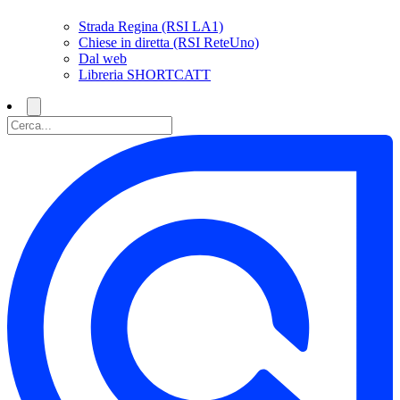
Strada Regina (RSI LA1)
Chiese in diretta (RSI ReteUno)
Dal web
Libreria SHORTCATT