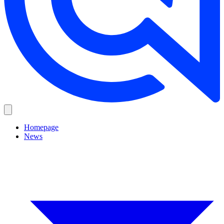
Homepage
News