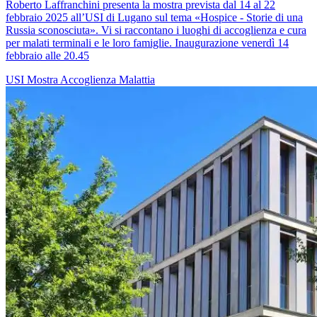
Roberto Laffranchini presenta la mostra prevista dal 14 al 22
febbraio 2025 all’USI di Lugano sul tema «Hospice - Storie di una
Russia sconosciuta». Vi si raccontano i luoghi di accoglienza e cura
per malati terminali e le loro famiglie. Inaugurazione venerdì 14
febbraio alle 20.45
USI
Mostra
Accoglienza
Malattia