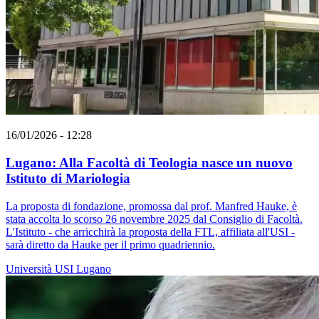
16/01/2026 - 12:28
Lugano: Alla Facoltà di Teologia nasce un nuovo
Istituto di Mariologia
La proposta di fondazione, promossa dal prof. Manfred Hauke, è
stata accolta lo scorso 26 novembre 2025 dal Consiglio di Facoltà.
L'Istituto - che arricchirà la proposta della FTL, affiliata all'USI -
sarà diretto da Hauke per il primo quadriennio.
Università
USI
Lugano