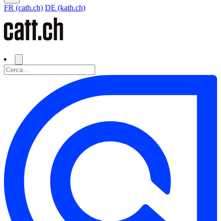
FR (cath.ch)
DE (kath.ch)