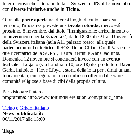
Interreligioso che si terrà in tutta la Svizzera dall'8 al 12 novembre,
con
diverse iniziative anche in Ticino.
Oltre alle
porte aperte
nei diversi luoghi di culto sparsi sul
territorio, l'iniziativa prevede una
tavola rotonda
, mercoledì
prossimo, 8 novembre, dal titolo "Immigrazione: arricchimento o
impoverimento per la Svizzera?", dalle 18.30 alle 21 all'Università
della Svizzera italiana (aula A11 palazzo rosso), alla quale
parteciperanno la direttrice di SOS Ticino Chiara Orelli Vassere e
due ricercatrici della SUPSI, Laura Bertini e Anna Jaquinta.
Domenica 12 novembre si concluderà invece con un
evento
teatrale
a Lugano (via Landriani 10, ore 18) del produttore David
Gerbi, intitolato "I love Libya", storia della lotta per i diritti umani
fondamentali, cui seguirà un ricco rinfresco offerto dalle varie
comunità religiose a base di cibi della propria cultura.
Per visionare l'intero
programma: http://www.forumdellereligioni.com/public_html/
Ticino e Grigionitaliano
News pubblicata il:
06/11/2017 alle 13:00
Tags