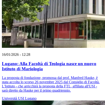
16/01/2026 - 12:28
Lugano: Alla Facoltà di Teologia nasce un nuovo
Istituto di Mariologia
La proposta di fondazione, promossa dal prof. Manfred Hauke, è
stata accolta lo scorso 26 novembre 2025 dal Consiglio di Facoltà.
L'Istituto - che arricchirà la proposta della FTL, affiliata all'USI -
sarà diretto da Hauke per il primo quadriennio.
Università
USI
Lugano