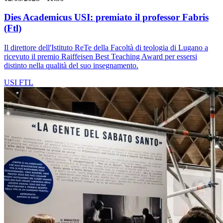
Dies Academicus USI: premiato il professor Fabris
(Ftl)
Il direttore dell'Istituto ReTe della Facoltà di teologia di Lugano a
ricevuto il premio Raiffeisen Best Teaching Award per essersi
distinto nella qualità del suo insegnamento.
USI
FTL