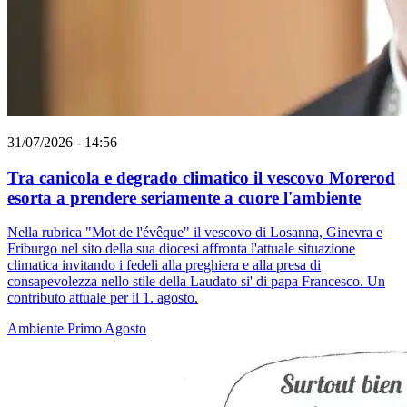
31/07/2026 - 14:56
Tra canicola e degrado climatico il vescovo Morerod
esorta a prendere seriamente a cuore l'ambiente
Nella rubrica "Mot de l'évêque" il vescovo di Losanna, Ginevra e
Friburgo nel sito della sua diocesi affronta l'attuale situazione
climatica invitando i fedeli alla preghiera e alla presa di
consapevolezza nello stile della Laudato si' di papa Francesco. Un
contributo attuale per il 1. agosto.
Ambiente
Primo Agosto