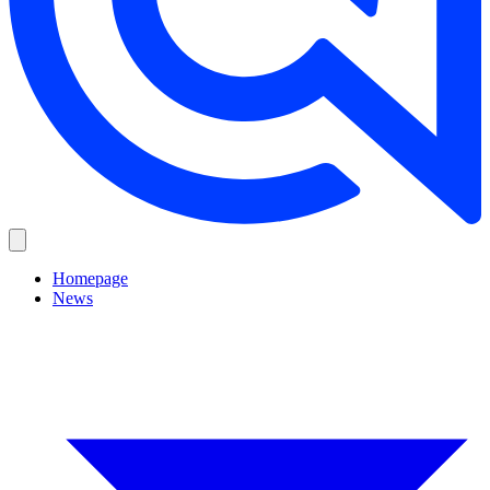
Homepage
News