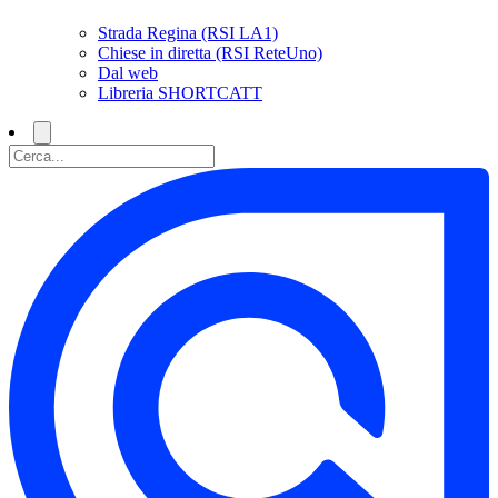
Strada Regina (RSI LA1)
Chiese in diretta (RSI ReteUno)
Dal web
Libreria SHORTCATT