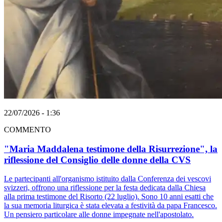
22/07/2026 - 1:36
COMMENTO
"Maria Maddalena testimone della Risurrezione", la
riflessione del Consiglio delle donne della CVS
Le partecipanti all'organismo istituito dalla Conferenza dei vescovi
svizzeri, offrono una riflessione per la festa dedicata dalla Chiesa
alla prima testimone del Risorto (22 luglio). Sono 10 anni esatti che
la sua memoria liturgica è stata elevata a festività da papa Francesco.
Un pensiero particolare alle donne impegnate nell'apostolato.