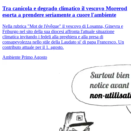
Tra canicola e degrado climatico il vescovo Morerod
esorta a prendere seriamente a cuore l'ambiente
Nella rubrica "Mot de l'évêque" il vescovo di Losanna, Ginevra e
Friburgo nel sito della sua diocesi affronta l'attuale situazione
climatica invitando i fedeli alla preghiera e alla presa di
consapevolezza nello stile della Laudato si' di papa Francesco. Un
contributo attuale per il 1. agosto.
Ambiente
Primo Agosto