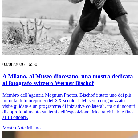
03/08/2026 - 6:50
A Milano, al Museo diocesano, una mostra dedicata
al fotografo svizzero Werner Bischof
Membro dell’agenzia Magnum Photos, Bischof è stato uno dei più
importanti fotoreporter del XX secolo. Il Museo ha organizzato
visite guidate e un programma di iniziative collaterali, tra cui incontri
di approfondimento sui temi dell’esposizione. Mostra visitabile fino
al 18 ottobre.
Mostra
Arte
Milano