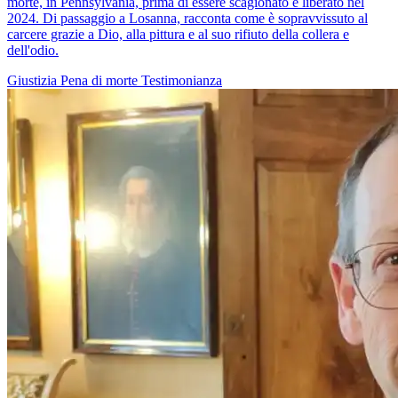
morte, in Pennsylvania, prima di essere scagionato e liberato nel
2024. Di passaggio a Losanna, racconta come è sopravvissuto al
carcere grazie a Dio, alla pittura e al suo rifiuto della collera e
dell'odio.
Giustizia
Pena di morte
Testimonianza