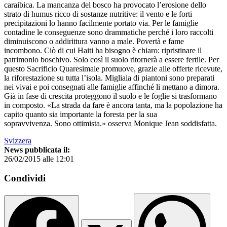
caraibica. La mancanza del bosco ha provocato l’erosione dello
strato di humus ricco di sostanze nutritive: il vento e le forti
precipitazioni lo hanno facilmente portato via. Per le famiglie
contadine le conseguenze sono drammatiche perché i loro raccolti
diminuiscono o addirittura vanno a male. Povertà e fame
incombono. Ciò di cui Haiti ha bisogno è chiaro: ripristinare il
patrimonio boschivo. Solo così il suolo ritornerà a essere fertile. Per
questo Sacrificio Quaresimale promuove, grazie alle offerte ricevute,
la riforestazione su tutta l’isola. Migliaia di piantoni sono preparati
nei vivai e poi consegnati alle famiglie affinché li mettano a dimora.
Già in fase di crescita proteggono il suolo e le foglie si trasformano
in composto. «La strada da fare è ancora tanta, ma la popolazione ha
capito quanto sia importante la foresta per la sua
sopravvivenza. Sono ottimista.» osserva Monique Jean soddisfatta.
Svizzera
News pubblicata il:
26/02/2015 alle 12:01
Condividi