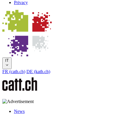
Privacy
IT
FR (cath.ch)
DE (kath.ch)
News