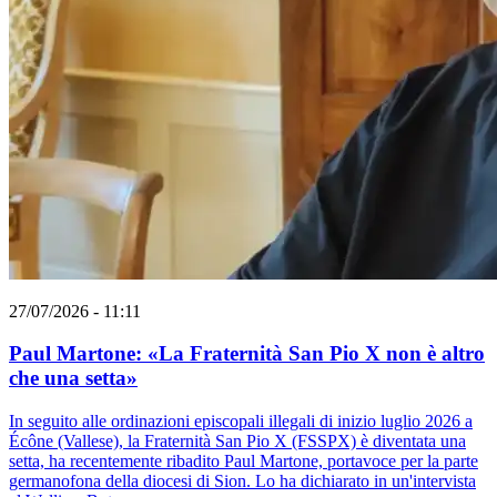
27/07/2026 - 11:11
Paul Martone: «La Fraternità San Pio X non è altro
che una setta»
In seguito alle ordinazioni episcopali illegali di inizio luglio 2026 a
Écône (Vallese), la Fraternità San Pio X (FSSPX) è diventata una
setta, ha recentemente ribadito Paul Martone, portavoce per la parte
germanofona della diocesi di Sion. Lo ha dichiarato in un'intervista