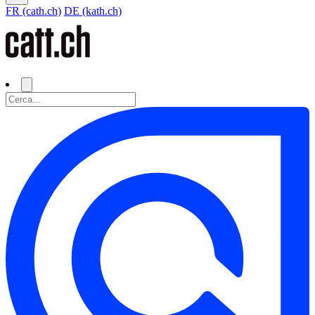
FR (cath.ch)
DE (kath.ch)