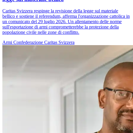
Caritas Svizzera respinge la revisione della legge sul materiale
bellico e sostiene il referendum, afferma l'organizzazione cattolica in
un comunicato del 29 luglio 2026. Un allentamento delle norme
sull'esportazione di armi comprometterebbe la protezione della
popolazione civile nelle zone di conflitto.
Armi
Confederazione
Caritas Svizzera