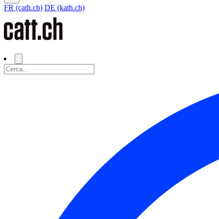
FR (cath.ch)
DE (kath.ch)