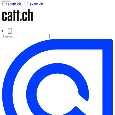
FR (cath.ch)
DE (kath.ch)