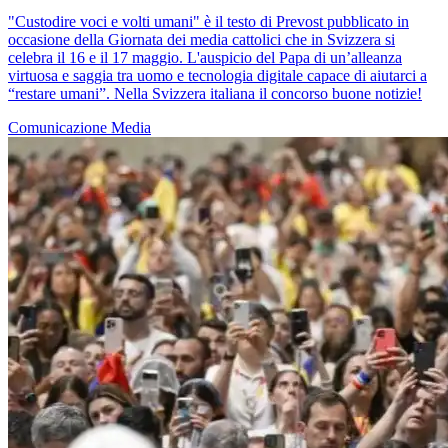
"Custodire voci e volti umani" è il testo di Prevost pubblicato in
occasione della Giornata dei media cattolici che in Svizzera si
celebra il 16 e il 17 maggio. L'auspicio del Papa di un’alleanza
virtuosa e saggia tra uomo e tecnologia digitale capace di aiutarci a
“restare umani”. Nella Svizzera italiana il concorso buone notizie!
Comunicazione
Media