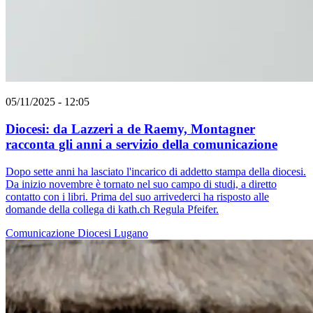
05/11/2025 - 12:05
Diocesi: da Lazzeri a de Raemy, Montagner
racconta gli anni a servizio della comunicazione
Dopo sette anni ha lasciato l'incarico di addetto stampa della diocesi.
Da inizio novembre è tornato nel suo campo di studi, a diretto
contatto con i libri. Prima del suo arrivederci ha risposto alle
domande della collega di kath.ch Regula Pfeifer.
Comunicazione
Diocesi Lugano