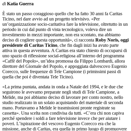
di
Katia Guerra
È stato un passo coraggioso quello che ha fatto 30 anni fa Caritas
Ticino, nel dare avvio ad un progetto televisivo. «Per
un’organizzazione socio-caritativa fare la televisione, oltretutto in un
periodo in cui dal punto di vista tecnologico, voleva dire un
investimento in mezzi importante, non era scontato, ma abbiamo
deciso di cogliere questa opportunità», ci racconta
Roby Noris, oggi
presidente di Caritas Ticino
, che fin dagli inizi ha avuto parte
attiva in questa avventura. A Caritas era stato chiesto di occuparsi di
uno spazio di riflessione social-religiosa all’interno del programma
«Caffè del Popolo», un’idea promossa da Filippo Lombardi, allora
direttore del Giornale del Popolo, e appoggiata dalvescovo Eugenio
Corecco, sulle frequenze di Tele Campione (i primissimi passi di
quella che poi è diventata Tele Ticino).
«La prima puntata, andata in onda a Natale del 1994, e le due che
seguirono le avevamo preparate negli studi di Tele Campione, a
Melide, ma poi abbiamo deciso di lavorare per conto nostro, nello
studio realizzato in un solaio acquistando del materiale di seconda
mano. Portavamo a Melide le trasmissioni pronte registrate su
cassetta». Una scelta non condivisa da tutti. «C’era chi non capiva
perché spendere i soldi a fare televisione invece che per aiutare i
poveri. L’ispirazione del vescovo Eugenio Corecco era che la
missione, anche di Caritas, era quella in primo luogo di promuovere