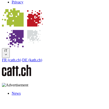
Privacy
IT
FR (cath.ch)
DE (kath.ch)
News