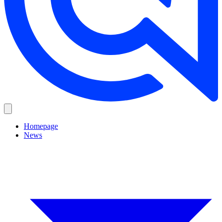
Homepage
News