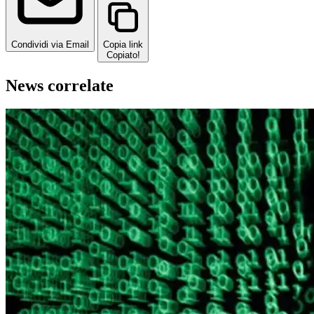
Condividi via Email
Copia link
Copiato!
News correlate