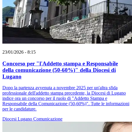
23/01/2026 - 8:15
Concorso per "l'Addetto stampa e Responsabile
della comunicazione (50-60%)" della Diocesi di
Lugano
Dopo la partenza avvenuta a novembre 2025 per un'altra sfida
professionale dell'addetto stampa precedente, la Diocesi di Lugano
indice ora un concorso per il ruolo di "Addetto Stampa e
Responsabile della Comunicazione (50-60%)". Tutte le informazioni
per le candidature.
Diocesi Lugano
Comunicazione