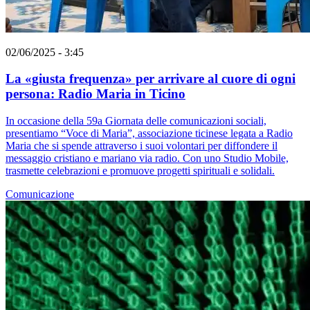
02/06/2025 - 3:45
La «giusta frequenza» per arrivare al cuore di ogni
persona: Radio Maria in Ticino
In occasione della 59a Giornata delle comunicazioni sociali,
presentiamo “Voce di Maria”, associazione ticinese legata a Radio
Maria che si spende attraverso i suoi volontari per diffondere il
messaggio cristiano e mariano via radio. Con uno Studio Mobile,
trasmette celebrazioni e promuove progetti spirituali e solidali.
Comunicazione