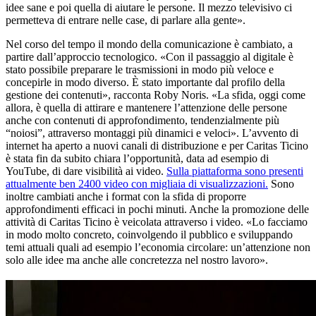
idee sane e poi quella di aiutare le persone. Il mezzo televisivo ci
permetteva di entrare nelle case, di parlare alla gente».
Nel corso del tempo il mondo della comunicazione è cambiato, a
partire dall’approccio tecnologico. «Con il passaggio al digitale è
stato possibile preparare le trasmissioni in modo più veloce e
concepirle in modo diverso. È stato importante dal profilo della
gestione dei contenuti», racconta Roby Noris. «La sfida, oggi come
allora, è quella di attirare e mantenere l’attenzione delle persone
anche con contenuti di approfondimento, tendenzialmente più
“noiosi”, attraverso montaggi più dinamici e veloci». L’avvento di
internet ha aperto a nuovi canali di distribuzione e per Caritas Ticino
è stata fin da subito chiara l’opportunità, data ad esempio di
YouTube, di dare visibilità ai video.
Sulla piattaforma sono presenti
attualmente ben 2400 video con migliaia di visualizzazioni.
Sono
inoltre cambiati anche i format con la sfida di proporre
approfondimenti efficaci in pochi minuti. Anche la promozione delle
attività di Caritas Ticino è veicolata attraverso i video. «Lo facciamo
in modo molto concreto, coinvolgendo il pubblico e sviluppando
temi attuali quali ad esempio l’economia circolare: un’attenzione non
solo alle idee ma anche alle concretezza nel nostro lavoro».