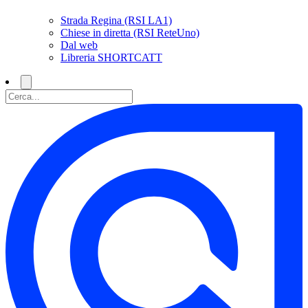
Strada Regina (RSI LA1)
Chiese in diretta (RSI ReteUno)
Dal web
Libreria SHORTCATT