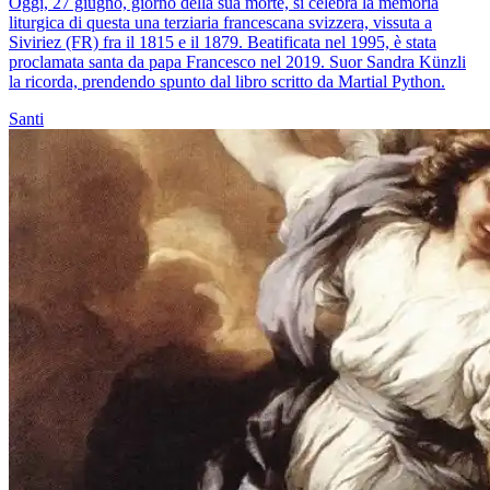
Oggi, 27 giugno, giorno della sua morte, si celebra la memoria
liturgica di questa una terziaria francescana svizzera, vissuta a
Siviriez (FR) fra il 1815 e il 1879. Beatificata nel 1995, è stata
proclamata santa da papa Francesco nel 2019. Suor Sandra Künzli
la ricorda, prendendo spunto dal libro scritto da Martial Python.
Santi