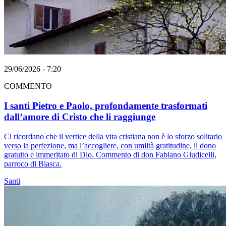
29/06/2026 - 7:20
COMMENTO
I santi Pietro e Paolo, profondamente trasformati
dall’amore di Cristo che li raggiunge
Ci ricordano che il vertice della vita cristiana non è lo sforzo solitario
verso la perfezione, ma l’accogliere, con umiltà gratitudine, il dono
gratuito e immeritato di Dio. Commento di don Fabiano Giudicelli,
parroco di Biasca.
Santi