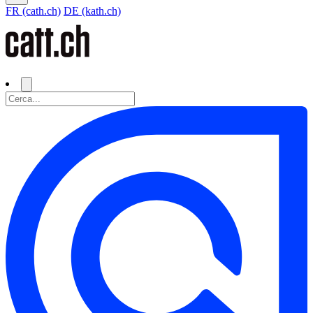
FR (cath.ch)
DE (kath.ch)