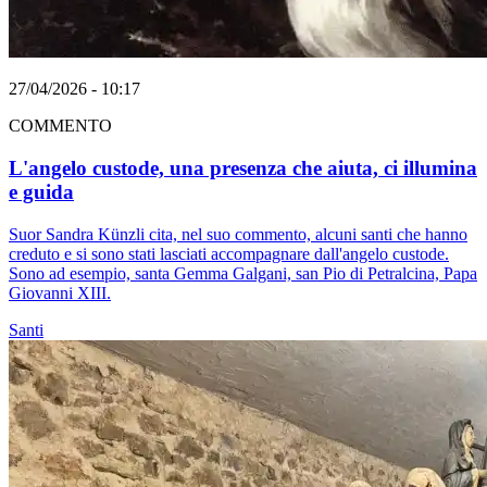
27/04/2026 - 10:17
COMMENTO
L'angelo custode, una presenza che aiuta, ci illumina
e guida
Suor Sandra Künzli cita, nel suo commento, alcuni santi che hanno
creduto e si sono stati lasciati accompagnare dall'angelo custode.
Sono ad esempio, santa Gemma Galgani, san Pio di Petralcina, Papa
Giovanni XIII.
Santi