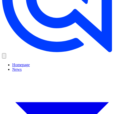
Homepage
News