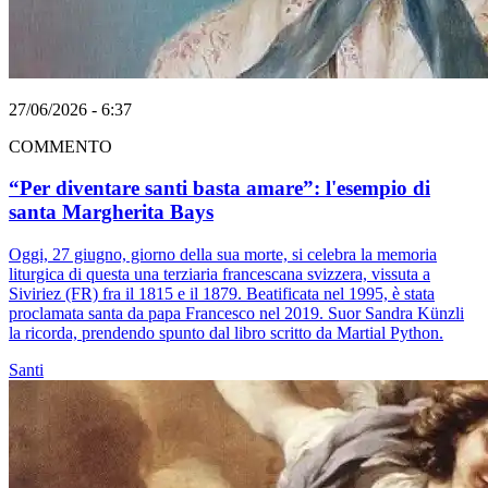
27/06/2026 - 6:37
COMMENTO
“Per diventare santi basta amare”: l'esempio di
santa Margherita Bays
Oggi, 27 giugno, giorno della sua morte, si celebra la memoria
liturgica di questa una terziaria francescana svizzera, vissuta a
Siviriez (FR) fra il 1815 e il 1879. Beatificata nel 1995, è stata
proclamata santa da papa Francesco nel 2019. Suor Sandra Künzli
la ricorda, prendendo spunto dal libro scritto da Martial Python.
Santi