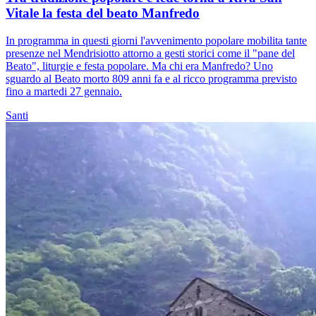
Vitale la festa del beato Manfredo
In programma in questi giorni l'avvenimento popolare mobilita tante
presenze nel Mendrisiotto attorno a gesti storici come il "pane del
Beato", liturgie e festa popolare. Ma chi era Manfredo? Uno
sguardo al Beato morto 809 anni fa e al ricco programma previsto
fino a martedi 27 gennaio.
Santi