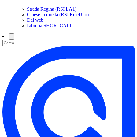
Strada Regina (RSI LA1)
Chiese in diretta (RSI ReteUno)
Dal web
Libreria SHORTCATT