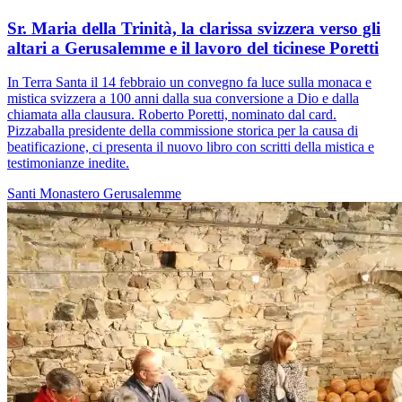
Sr. Maria della Trinità, la clarissa svizzera verso gli
altari a Gerusalemme e il lavoro del ticinese Poretti
In Terra Santa il 14 febbraio un convegno fa luce sulla monaca e
mistica svizzera a 100 anni dalla sua conversione a Dio e dalla
chiamata alla clausura. Roberto Poretti, nominato dal card.
Pizzaballa presidente della commissione storica per la causa di
beatificazione, ci presenta il nuovo libro con scritti della mistica e
testimonianze inedite.
Santi
Monastero
Gerusalemme