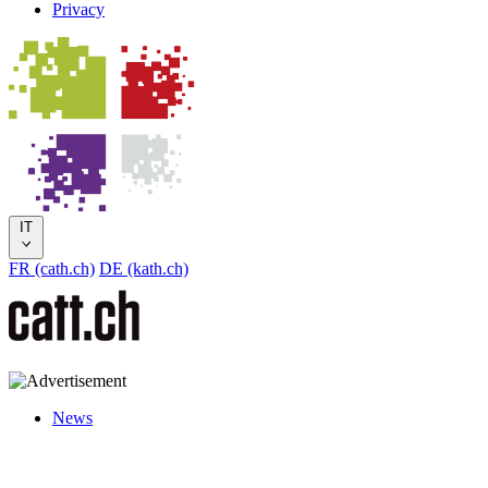
Privacy
IT
FR (cath.ch)
DE (kath.ch)
News