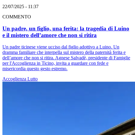
22/07/2025 - 11:37
COMMENTO
Un padre, un figlio, una ferita: la tragedia di Luino
e il mistero dell’amore che non si ritira
Un padre ticinese viene ucciso dal figlio adottivo a Luino. Un
dramma familiare che interpella sul mistero della paternità ferita e
dell’amore che non si ritira. Agnese Salvadè, presidente di Famiglie
per l'Accoglienza in Ticino, invita a guardare con fede e
misericordia questo gesto estremo.
Accoglienza
Lutto