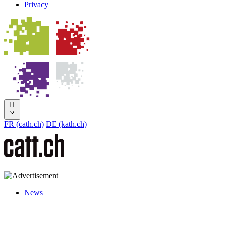
Privacy
IT
FR (cath.ch)
DE (kath.ch)
News