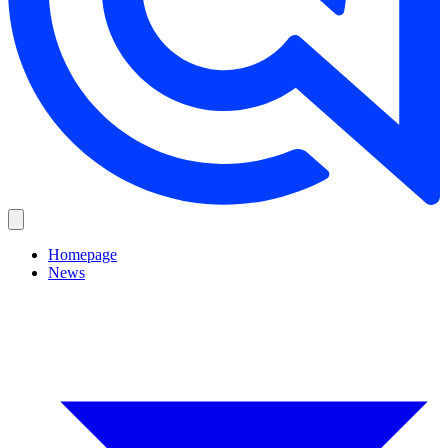
Homepage
News