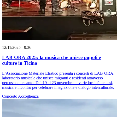
12/11/2025 - 9:36
LAB-ORA 2025: la musica che unisce popoli e
culture in Ticino
L’Associazione Materiale Elastico presenta i concerti di LAB-ORA,
laboratorio musicale che unisce migranti e residenti attraverso
percussioni e canto. Dal 19 al 23 novembre in varie località ticinesi,
musica e incontro per celebrare integrazione e dialogo interculturale.
Concerto
Accoglienza