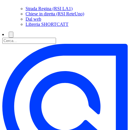
Strada Regina (RSI LA1)
Chiese in diretta (RSI ReteUno)
Dal web
Libreria SHORTCATT