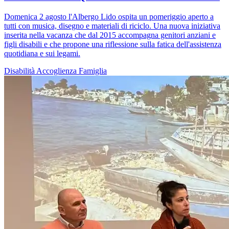
Domenica 2 agosto l'Albergo Lido ospita un pomeriggio aperto a
tutti con musica, disegno e materiali di riciclo. Una nuova iniziativa
inserita nella vacanza che dal 2015 accompagna genitori anziani e
figli disabili e che propone una riflessione sulla fatica dell'assistenza
quotidiana e sui legami.
Disabilità
Accoglienza
Famiglia