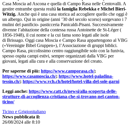
Casa Moscia ad Ascona e quella di Campo Rasa nelle Centovalli. A
gestire entrambe questa realtà
la famiglia Rebekka e Michel Bieri-
Witzig.
Anche qui è una casa storica ad accogliere quello che oggi è
un albergo. Qui in origine (anni ’30 del secolo scorso) sorgevano i 7
mulini del panificio- pasticceria Panicaldi-Pisani. Successivamente
divenne l’abitazione della contessa russa Antoinette de St-Léger (
1856-1948), il cui nome e la cui fama sono legati alle isole
di Brissago. Oggi casa Moscia e Campo Rasa appartengono al VBG
(«Vereinigte Bibel Gruppen»), l’Associazione di gruppi biblici.
Campo Rasa, piccolissimo centro raggiungibile solo con la funivia,
spesso ospita campi estivi, sempre organizzati dalla VBG per
giovani, legati alla cura e alla conservazione del creato.
Per saperne di più:
https://www.camporasa.ch/
;
https://www.casamoscia.ch/
;
https://www.hotel-paladina-
tessin.ch/
;
https://www.vch.ch/hotel/hotel-villa-del-sole-garni
Leggi anche:
https://www.catt.ch/newsi/alla-scoperta-delle-
strutture-di-accoglienza-cristiana-che-si-trovano-nel-canton-
ticino/
Ticino e Grigionitaliano
News pubblicata il:
26/08/2024 alle 8:10