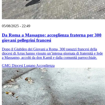
05/08/2025 - 22:49
Da Roma a Massagno: accoglienza fraterna per 300
giovani pellegrini francesi
Dopo il Giubileo dei Giovani a Roma, 300 ragazzi francesi della
diocesi di Arras hanno vissuto un’intensa giornata di fraternità e fede
a Massagno, accolti da don Kamil e dalla comunità parrocchiale.
GMG
Diocesi Lugano
Accoglienza