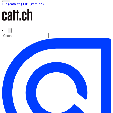
FR (cath.ch)
DE (kath.ch)