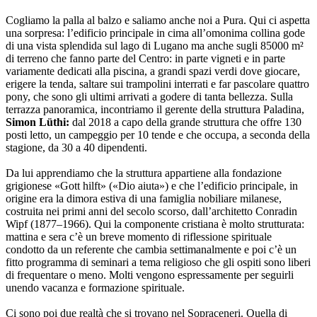
Cogliamo la palla al balzo e saliamo anche noi a Pura. Qui ci aspetta
una sorpresa: l’edificio principale in cima all’omonima collina gode
di una vista splendida sul lago di Lugano ma anche sugli 85000 m²
di terreno che fanno parte del Centro: in parte vigneti e in parte
variamente dedicati alla piscina, a grandi spazi verdi dove giocare,
erigere la tenda, saltare sui trampolini interrati e far pascolare quattro
pony, che sono gli ultimi arrivati a godere di tanta bellezza. Sulla
terrazza panoramica, incontriamo il gerente della struttura Paladina,
Simon Lüthi:
dal 2018 a capo della grande struttura che offre 130
posti letto, un campeggio per 10 tende e che occupa, a seconda della
stagione, da 30 a 40 dipendenti.
Da lui apprendiamo che la struttura appartiene alla fondazione
grigionese «Gott hilft» («Dio aiuta») e che l’edificio principale, in
origine era la dimora estiva di una famiglia nobiliare milanese,
costruita nei primi anni del secolo scorso, dall’architetto Conradin
Wipf (1877–1966). Qui la componente cristiana è molto strutturata:
mattina e sera c’è un breve momento di riflessione spirituale
condotto da un referente che cambia settimanalmente e poi c’è un
fitto programma di seminari a tema religioso che gli ospiti sono liberi
di frequentare o meno. Molti vengono espressamente per seguirli
unendo vacanza e formazione spirituale.
Ci sono poi due realtà che si trovano nel Sopraceneri. Quella di