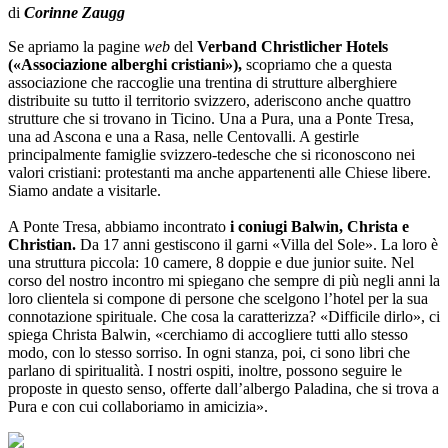
di
Corinne Zaugg
Se apriamo la pagine
web
del
Verband Christlicher Hotels
(«Associazione alberghi cristiani»),
scopriamo che a questa
associazione che raccoglie una trentina di strutture alberghiere
distribuite su tutto il territorio svizzero, aderiscono anche quattro
strutture che si trovano in Ticino. Una a Pura, una a Ponte Tresa,
una ad Ascona e una a Rasa, nelle Centovalli. A gestirle
principalmente famiglie svizzero-tedesche che si riconoscono nei
valori cristiani: protestanti ma anche appartenenti alle Chiese libere.
Siamo andate a visitarle.
A Ponte Tresa, abbiamo incontrato
i coniugi Balwin, Christa e
Christian.
Da 17 anni gestiscono il garni «Villa del Sole». La loro è
una struttura piccola: 10 camere, 8 doppie e due junior suite. Nel
corso del nostro incontro mi spiegano che sempre di più negli anni la
loro clientela si compone di persone che scelgono l’hotel per la sua
connotazione spirituale. Che cosa la caratterizza? «Difficile dirlo», ci
spiega Christa Balwin, «cerchiamo di accogliere tutti allo stesso
modo, con lo stesso sorriso. In ogni stanza, poi, ci sono libri che
parlano di spiritualità. I nostri ospiti, inoltre, possono seguire le
proposte in questo senso, offerte dall’albergo Paladina, che si trova a
Pura e con cui collaboriamo in amicizia».