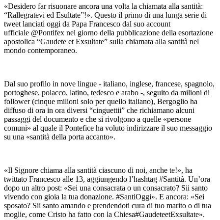
«Desidero far risuonare ancora una volta la chiamata alla santità:
“Rallegratevi ed Esultate”!». Questo il primo di una lunga serie di
tweet lanciati oggi da Papa Francesco dal suo account
ufficiale @Pontifex nel giorno della pubblicazione della esortazione
apostolica “Gaudete et Exsultate” sulla chiamata alla santità nel
mondo contemporaneo.
Dal suo profilo in nove lingue - italiano, inglese, francese, spagnolo,
portoghese, polacco, latino, tedesco e arabo -, seguito da milioni di
follower (cinque milioni solo per quello italiano), Bergoglio ha
diffuso di ora in ora diversi “cinguettii” che richiamano alcuni
passaggi del documento e che si rivolgono a quelle «persone
comuni» al quale il Pontefice ha voluto indirizzare il suo messaggio
su una «santità della porta accanto».
«Il Signore chiama alla santità ciascuno di noi, anche te!», ha
twittato Francesco alle 13, aggiungendo l’hashtag #Santità. Un’ora
dopo un altro post: «Sei una consacrata o un consacrato? Sii santo
vivendo con gioia la tua donazione. #SantiOggi». E ancora: «Sei
sposato? Sii santo amando e prendendoti cura di tuo marito o di tua
moglie, come Cristo ha fatto con la Chiesa#GaudeteetExsultate».