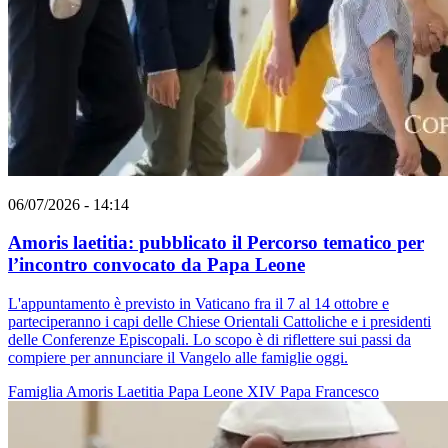
06/07/2026 - 14:14
Amoris laetitia: pubblicato il Percorso tematico per
l’incontro convocato da Papa Leone
L'appuntamento è previsto in Vaticano fra il 7 al 14 ottobre e
parteciperanno i capi delle Chiese Orientali Cattoliche e i presidenti
delle Conferenze Episcopali. Lo scopo è di riflettere sui passi da
compiere per annunciare il Vangelo alle famiglie oggi.
Famiglia
Amoris Laetitia
Papa Leone XIV
Papa Francesco