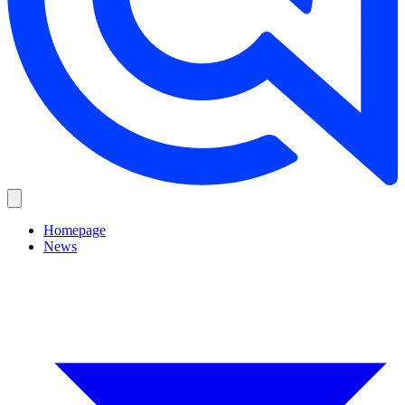
Homepage
News