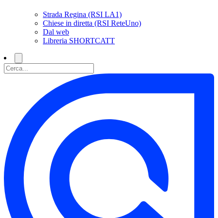
Strada Regina (RSI LA1)
Chiese in diretta (RSI ReteUno)
Dal web
Libreria SHORTCATT