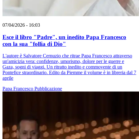
07/04/2026 - 16:03
Esce il libro "Padre", un inedito Papa Francesco
con la sua "follia di Dio"
L'autore è Salvatore Cernuzio che ritrae Papa Francesco attraverso
un'amicizia vera: confidenze, umorismo, dolore per le guerre e
Gaza, sogni di viaggi. Un ritratto inedito e commovente di un
Pontefice straordinario. Edito da Piemme il volume è in libreria dal 7
aprile
Papa Francesco
Pubblicazione