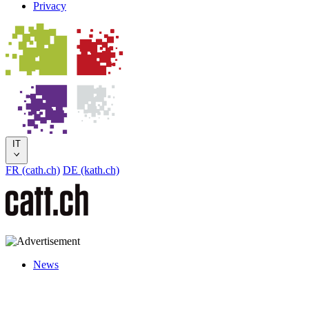
Privacy
IT
FR (cath.ch)
DE (kath.ch)
News