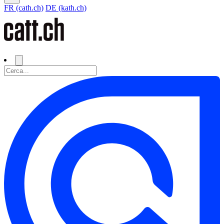
FR (cath.ch)
DE (kath.ch)