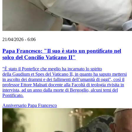
21/04/2026 - 6:06
Papa Francesco: "Il suo è stato un pontificato nel
solco del Concilio Vaticano II"
"È stato il Pontefice che meglio ha incarnato lo spirito
della Gaudium et Spes del Vaticano II, in quanto ha saputo mettersi
in ascolto dei drammi e dei fallimenti dell’umanità di oggi", così il
professor Ettore Malnati docente alla Facoltà di teologia rivisita in
intervista, ad un anno dalla morte di Bergoglio, alcuni temi del
Pontificato.
Anniversario
Papa Francesco