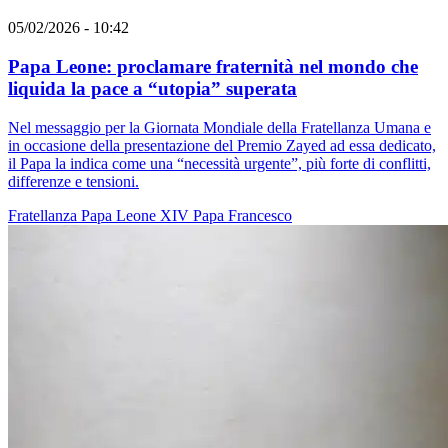
05/02/2026 - 10:42
Papa Leone: proclamare fraternità nel mondo che
liquida la pace a “utopia” superata
Nel messaggio per la Giornata Mondiale della Fratellanza Umana e
in occasione della presentazione del Premio Zayed ad essa dedicato,
il Papa la indica come una “necessità urgente”, più forte di conflitti,
differenze e tensioni.
Fratellanza
Papa Leone XIV
Papa Francesco