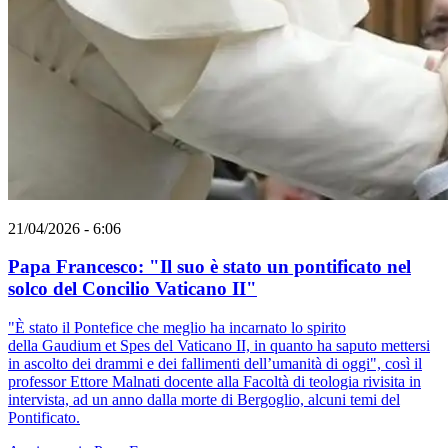
21/04/2026 - 6:06
Papa Francesco: "Il suo è stato un pontificato nel
solco del Concilio Vaticano II"
"È stato il Pontefice che meglio ha incarnato lo spirito
della Gaudium et Spes del Vaticano II, in quanto ha saputo mettersi
in ascolto dei drammi e dei fallimenti dell’umanità di oggi", così il
professor Ettore Malnati docente alla Facoltà di teologia rivisita in
intervista, ad un anno dalla morte di Bergoglio, alcuni temi del
Pontificato.