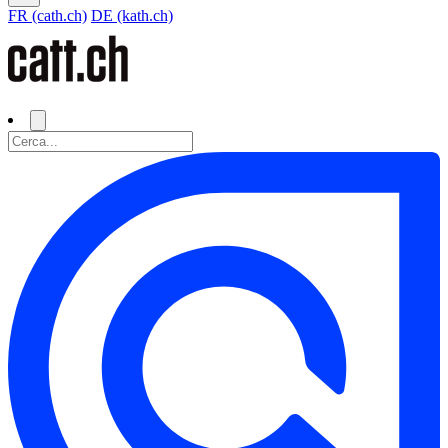
FR (cath.ch)
DE (kath.ch)