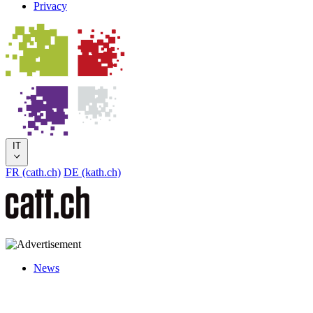
Privacy
IT
FR (cath.ch)
DE (kath.ch)
News