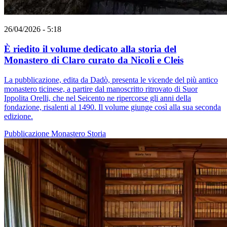
26/04/2026 - 5:18
È riedito il volume dedicato alla storia del
Monastero di Claro curato da Nicoli e Cleis
La pubblicazione, edita da Dadò, presenta le vicende del più antico
monastero ticinese, a partire dal manoscritto ritrovato di Suor
Ippolita Orelli, che nel Seicento ne ripercorse gli anni della
fondazione, risalenti al 1490. Il volume giunge così alla sua seconda
edizione.
Pubblicazione
Monastero
Storia