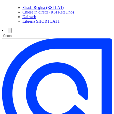
Strada Regina (RSI LA1)
Chiese in diretta (RSI ReteUno)
Dal web
Libreria SHORTCATT