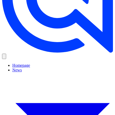
Homepage
News