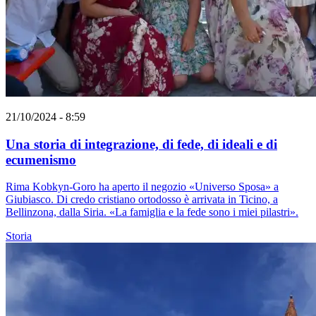
21/10/2024 - 8:59
Una storia di integrazione, di fede, di ideali e di
ecumenismo
Rima Kobkyn-Goro ha aperto il negozio «Universo Sposa» a
Giubiasco. Di credo cristiano ortodosso è arrivata in Ticino, a
Bellinzona, dalla Siria. «La famiglia e la fede sono i miei pilastri».
Storia