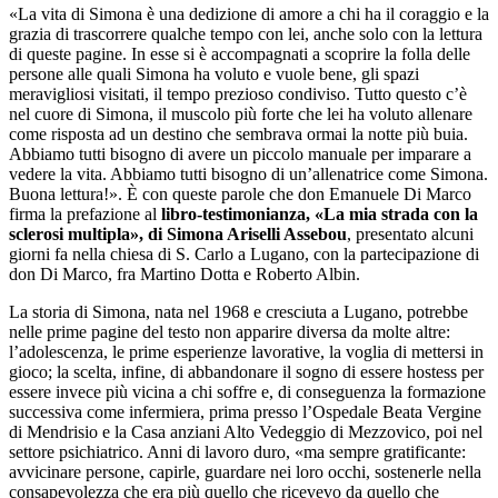
«La vita di Simona è una dedizione di amore a chi ha il coraggio e la
grazia di trascorrere qualche tempo con lei, anche solo con la lettura
di queste pagine. In esse si è accompagnati a scoprire la folla delle
persone alle quali Simona ha voluto e vuole bene, gli spazi
meravigliosi visitati, il tempo prezioso condiviso. Tutto questo c’è
nel cuore di Simona, il muscolo più forte che lei ha voluto allenare
come risposta ad un destino che sembrava ormai la notte più buia.
Abbiamo tutti bisogno di avere un piccolo manuale per imparare a
vedere la vita. Abbiamo tutti bisogno di un’allenatrice come Simona.
Buona lettura!». È con queste parole che don Emanuele Di Marco
firma la prefazione al
libro-testimonianza, «La mia strada con la
sclerosi multipla», di Simona Ariselli Assebou
, presentato alcuni
giorni fa nella chiesa di S. Carlo a Lugano, con la partecipazione di
don Di Marco, fra Martino Dotta e Roberto Albin.
La storia di Simona, nata nel 1968 e cresciuta a Lugano, potrebbe
nelle prime pagine del testo non apparire diversa da molte altre:
l’adolescenza, le prime esperienze lavorative, la voglia di mettersi in
gioco; la scelta, infine, di abbandonare il sogno di essere hostess per
essere invece più vicina a chi soffre e, di conseguenza la formazione
successiva come infermiera, prima presso l’Ospedale Beata Vergine
di Mendrisio e la Casa anziani Alto Vedeggio di Mezzovico, poi nel
settore psichiatrico. Anni di lavoro duro, «ma sempre gratificante:
avvicinare persone, capirle, guardare nei loro occhi, sostenerle nella
consapevolezza che era più quello che ricevevo da quello che