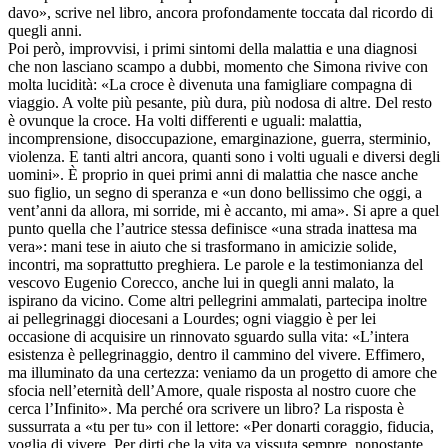
davo», scrive nel libro, ancora profondamente toccata dal ricordo di
quegli anni.
Poi però, improvvisi, i primi sintomi della malattia e una diagnosi
che non lasciano scampo a dubbi, momento che Simona rivive con
molta lucidità: «La croce è divenuta una famigliare compagna di
viaggio. A volte più pesante, più dura, più nodosa di altre. Del resto
è ovunque la croce. Ha volti differenti e uguali: malattia,
incomprensione, disoccupazione, emarginazione, guerra, sterminio,
violenza. E tanti altri ancora, quanti sono i volti uguali e diversi degli
uomini». È proprio in quei primi anni di malattia che nasce anche
suo figlio, un segno di speranza e «un dono bellissimo che oggi, a
vent’anni da allora, mi sorride, mi è accanto, mi ama». Si apre a quel
punto quella che l’autrice stessa definisce «una strada inattesa ma
vera»: mani tese in aiuto che si trasformano in amicizie solide,
incontri, ma soprattutto preghiera. Le parole e la testimonianza del
vescovo Eugenio Corecco, anche lui in quegli anni malato, la
ispirano da vicino. Come altri pellegrini ammalati, partecipa inoltre
ai pellegrinaggi diocesani a Lourdes; ogni viaggio è per lei
occasione di acquisire un rinnovato sguardo sulla vita: «L’intera
esistenza è pellegrinaggio, dentro il cammino del vivere. Effimero,
ma illuminato da una certezza: veniamo da un progetto di amore che
sfocia nell’eternità dell’Amore, quale risposta al nostro cuore che
cerca l’Infinito». Ma perché ora scrivere un libro? La risposta è
sussurrata a «tu per tu» con il lettore: «Per donarti coraggio, fiducia,
voglia di vivere. Per dirti che la vita va vissuta sempre, nonostante