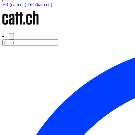
FR (cath.ch)
DE (kath.ch)