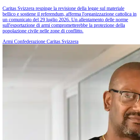
Caritas Svizzera respinge la revisione della legge sul materiale
bellico e sostiene il referendum, afferma l'organizzazione cattolica in
un comunicato del 29 luglio 2026. Un allentamento delle norme
sull'esportazione di armi comprometterebbe la protezione della
popolazione civile nelle zone di conflitto.
Armi
Confederazione
Caritas Svizzera