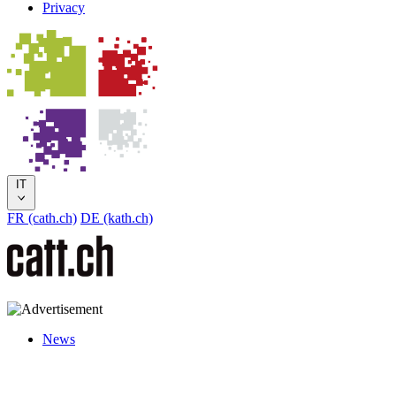
Privacy
IT
FR (cath.ch)
DE (kath.ch)
News