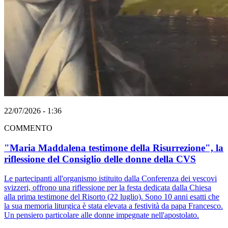
22/07/2026 - 1:36
COMMENTO
"Maria Maddalena testimone della Risurrezione", la
riflessione del Consiglio delle donne della CVS
Le partecipanti all'organismo istituito dalla Conferenza dei vescovi
svizzeri, offrono una riflessione per la festa dedicata dalla Chiesa
alla prima testimone del Risorto (22 luglio). Sono 10 anni esatti che
la sua memoria liturgica è stata elevata a festività da papa Francesco.
Un pensiero particolare alle donne impegnate nell'apostolato.