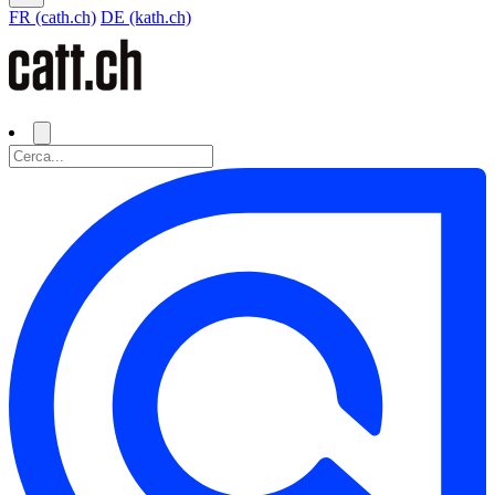
FR (cath.ch)
DE (kath.ch)