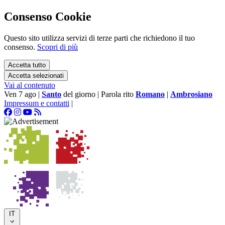
Consenso Cookie
Questo sito utilizza servizi di terze parti che richiedono il tuo
consenso.
Scopri di più
Accetta tutto
Accetta selezionati
Vai al contenuto
Ven 7 ago
|
Santo
del giorno
|
Parola rito
Romano
|
Ambrosiano
Impressum e contatti
|
IT