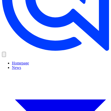
Homepage
News