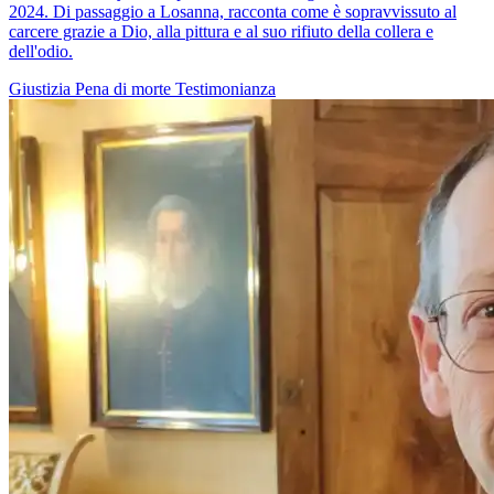
2024. Di passaggio a Losanna, racconta come è sopravvissuto al
carcere grazie a Dio, alla pittura e al suo rifiuto della collera e
dell'odio.
Giustizia
Pena di morte
Testimonianza