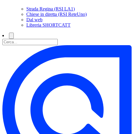
Strada Regina (RSI LA1)
Chiese in diretta (RSI ReteUno)
Dal web
Libreria SHORTCATT