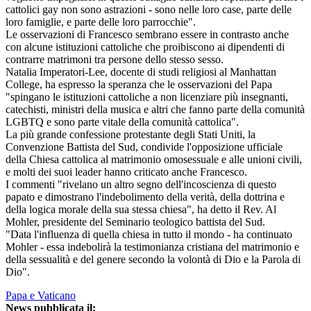
cattolici gay non sono astrazioni - sono nelle loro case, parte delle
loro famiglie, e parte delle loro parrocchie".
Le osservazioni di Francesco sembrano essere in contrasto anche
con alcune istituzioni cattoliche che proibiscono ai dipendenti di
contrarre matrimoni tra persone dello stesso sesso.
Natalia Imperatori-Lee, docente di studi religiosi al Manhattan
College, ha espresso la speranza che le osservazioni del Papa
"spingano le istituzioni cattoliche a non licenziare più insegnanti,
catechisti, ministri della musica e altri che fanno parte della comunità
LGBTQ e sono parte vitale della comunità cattolica".
La più grande confessione protestante degli Stati Uniti, la
Convenzione Battista del Sud, condivide l'opposizione ufficiale
della Chiesa cattolica al matrimonio omosessuale e alle unioni civili,
e molti dei suoi leader hanno criticato anche Francesco.
I commenti "rivelano un altro segno dell'incoscienza di questo
papato e dimostrano l'indebolimento della verità, della dottrina e
della logica morale della sua stessa chiesa", ha detto il Rev. Al
Mohler, presidente del Seminario teologico battista del Sud.
"Data l'influenza di quella chiesa in tutto il mondo - ha continuato
Mohler - essa indebolirà la testimonianza cristiana del matrimonio e
della sessualità e del genere secondo la volontà di Dio e la Parola di
Dio".
Papa e Vaticano
News pubblicata il: