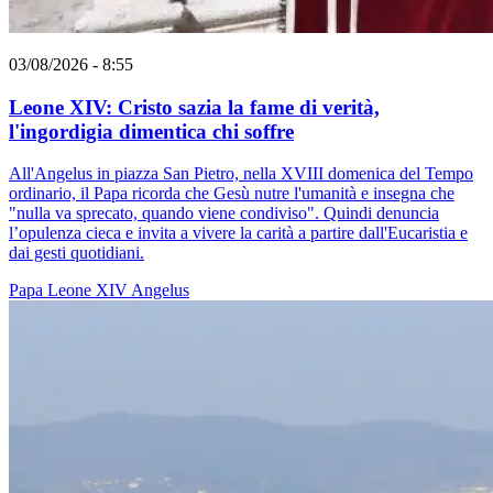
03/08/2026 - 8:55
Leone XIV: Cristo sazia la fame di verità,
l'ingordigia dimentica chi soffre
All'Angelus in piazza San Pietro, nella XVIII domenica del Tempo
ordinario, il Papa ricorda che Gesù nutre l'umanità e insegna che
"nulla va sprecato, quando viene condiviso". Quindi denuncia
l’opulenza cieca e invita a vivere la carità a partire dall'Eucaristia e
dai gesti quotidiani.
Papa Leone XIV
Angelus