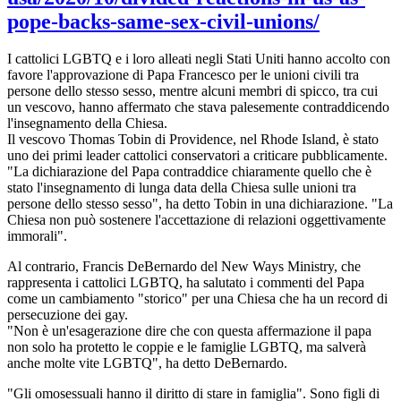
pope-backs-same-sex-civil-unions/
I cattolici LGBTQ e i loro alleati negli Stati Uniti hanno accolto con
favore l'approvazione di Papa Francesco per le unioni civili tra
persone dello stesso sesso, mentre alcuni membri di spicco, tra cui
un vescovo, hanno affermato che stava palesemente contraddicendo
l'insegnamento della Chiesa.
Il vescovo Thomas Tobin di Providence, nel Rhode Island, è stato
uno dei primi leader cattolici conservatori a criticare pubblicamente.
"La dichiarazione del Papa contraddice chiaramente quello che è
stato l'insegnamento di lunga data della Chiesa sulle unioni tra
persone dello stesso sesso", ha detto Tobin in una dichiarazione. "La
Chiesa non può sostenere l'accettazione di relazioni oggettivamente
immorali".
Al contrario, Francis DeBernardo del New Ways Ministry, che
rappresenta i cattolici LGBTQ, ha salutato i commenti del Papa
come un cambiamento "storico" per una Chiesa che ha un record di
persecuzione dei gay.
"Non è un'esagerazione dire che con questa affermazione il papa
non solo ha protetto le coppie e le famiglie LGBTQ, ma salverà
anche molte vite LGBTQ", ha detto DeBernardo.
"Gli omosessuali hanno il diritto di stare in famiglia". Sono figli di