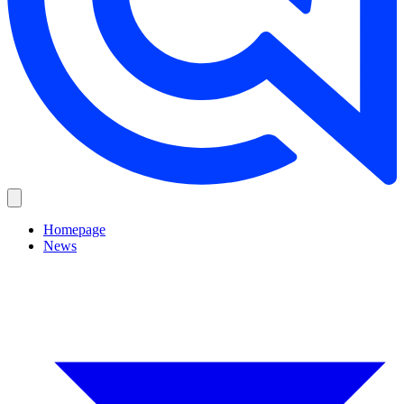
Homepage
News