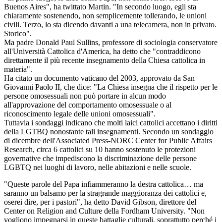
Buenos Aires", ha twittato Martin. "In secondo luogo, egli sta
chiaramente sostenendo, non semplicemente tollerando, le unioni
civili. Terzo, lo sta dicendo davanti a una telecamera, non in privato.
Storico".
Ma padre Donald Paul Sullins, professore di sociologia conservatore
all'Università Cattolica d'America, ha detto che "contraddicono
direttamente il più recente insegnamento della Chiesa cattolica in
materia".
Ha citato un documento vaticano del 2003, approvato da San
Giovanni Paolo II, che dice: "La Chiesa insegna che il rispetto per le
persone omosessuali non può portare in alcun modo
all'approvazione del comportamento omosessuale o al
riconoscimento legale delle unioni omosessuali".
Tuttavia i sondaggi indicano che molti laici cattolici accettano i diritti
della LGTBQ nonostante tali insegnamenti. Secondo un sondaggio
di dicembre dell'Associated Press-NORC Center for Public Affairs
Research, circa 6 cattolici su 10 hanno sostenuto le protezioni
governative che impediscono la discriminazione delle persone
LGBTQ nei luoghi di lavoro, nelle abitazioni e nelle scuole.
"Queste parole del Papa infiammeranno la destra cattolica… ma
saranno un balsamo per la stragrande maggioranza dei cattolici e,
oserei dire, per i pastori", ha detto David Gibson, direttore del
Center on Religion and Culture della Fordham University. "Non
vogliono impegnarsi in queste battaglie culturali, soprattutto perché i