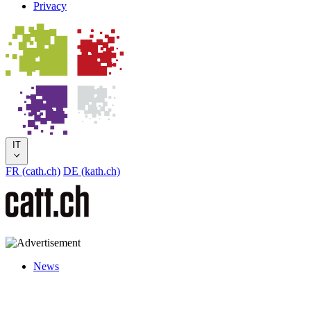
Privacy
IT
FR (cath.ch)
DE (kath.ch)
News