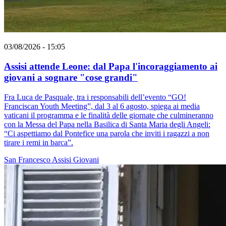
03/08/2026 - 15:05
Assisi attende Leone: dal Papa l'incoraggiamento ai
giovani a sognare "cose grandi"
Fra Luca de Pasquale, tra i responsabili dell’evento “GO!
Franciscan Youth Meeting”, dal 3 al 6 agosto, spiega ai media
vaticani il programma e le finalità delle giornate che culmineranno
con la Messa del Papa nella Basilica di Santa Maria degli Angeli:
“Ci aspettiamo dal Pontefice una parola che inviti i ragazzi a non
tirare i remi in barca”.
San Francesco
Assisi
Giovani