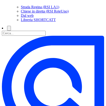
Strada Regina (RSI LA1)
Chiese in diretta (RSI ReteUno)
Dal web
Libreria SHORTCATT