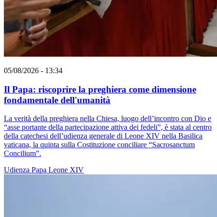
05/08/2026 - 13:34
Il Papa: riscoprire la preghiera come dimensione
fondamentale dell'umanità
La verità della preghiera nella Chiesa, luogo dell’incontro con Dio e
“asse portante della partecipazione attiva dei fedeli”, è stata al centro
della catechesi dell’udienza generale di Leone XIV nella Basilica
vaticana, la quinta sulla Costituzione conciliare “Sacrosanctum
Concilium”.
Udienza
Papa Leone XIV