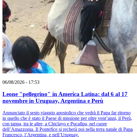
06/08/2026 - 17:53
Leone "pellegrino" in America Latina: dal 6 al 17
novembre in Uruguay, Argentina e Perù
Annunciato il sesto viaggio apostolico che vedrà il Papa far ritorno
in quello che è stato il Paese di missione per oltre vent’anni, il Perù,
con tappa, tra le altre, a Chiclayo e Pucallpa, nel cuore
dell’Amazzonia. Il Pontefice si recherà poi nella terra natale di Papa
Francesco, l’Argentina, e nell’Uruguay.