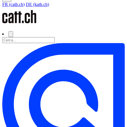
FR (cath.ch)
DE (kath.ch)