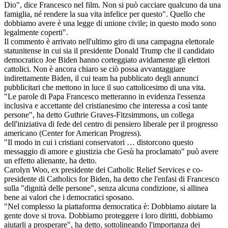
Dio", dice Francesco nel film. Non si può cacciare qualcuno da una
famiglia, né rendere la sua vita infelice per questo". Quello che
dobbiamo avere è una legge di unione civile; in questo modo sono
legalmente coperti".
Il commento è arrivato nell'ultimo giro di una campagna elettorale
statunitense in cui sia il presidente Donald Trump che il candidato
democratico Joe Biden hanno corteggiato avidamente gli elettori
cattolici. Non è ancora chiaro se ciò possa avvantaggiare
indirettamente Biden, il cui team ha pubblicato degli annunci
pubblicitari che mettono in luce il suo cattolicesimo di una vita.
"Le parole di Papa Francesco metteranno in evidenza l'essenza
inclusiva e accettante del cristianesimo che interessa a così tante
persone", ha detto Guthrie Graves-Fitzsimmons, un collega
dell'iniziativa di fede del centro di pensiero liberale per il progresso
americano (Center for American Progress).
"Il modo in cui i cristiani conservatori … distorcono questo
messaggio di amore e giustizia che Gesù ha proclamato" può avere
un effetto alienante, ha detto.
Carolyn Woo, ex presidente dei Catholic Relief Services e co-
presidente di Catholics for Biden, ha detto che l'enfasi di Francesco
sulla "dignità delle persone", senza alcuna condizione, si allinea
bene ai valori che i democratici sposano.
"Nel complesso la piattaforma democratica è: Dobbiamo aiutare la
gente dove si trova. Dobbiamo proteggere i loro diritti, dobbiamo
aiutarli a prosperare", ha detto, sottolineando l'importanza dei