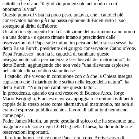
cattolici che usano "il giudizio prudenziale nel modo in cui
onoriamo la vita".
Questo punto di vista ha poco peso, tuttavia, che i cattolici più
conservatori hanno già una bassa opinione di Biden visto il suo
sostegno ai diritti dell'aborto.
Un altro insegnamento limita l'istituzione del matrimonio a un uomo
e a una donna - e questo rimane intatto a prescindere dalle
osservazioni del Papa sulle unioni tra persone dello stesso sesso, ha
detto Brian Burch, presidente del gruppo conservatore CatholicVote.
Papa Francesco "non ha la capacità di cambiare questo
insegnamento sulla permanenza e l'esclusività del matrimonio", ha
detto Burch, aggiungendo che non vede "una rilevanza esplosiva"
nell'attuale clima politico statunitense.
"I cattolici che vivono in comunione con ciò che la Chiesa insegna
capiscono che il matrimonio è scritto nella legge della natura", ha
detto Burch. "Nulla può cambiare questo fatto".
In precedenza, quando era arcivescovo di Buenos Aires, Jorge
Mario Bergoglio, Francesco aveva appoggiato le unioni civili per le
coppie dello stesso sesso come alternativa al matrimonio, ma non si
era mai espresso pubblicamente a favore di tali unioni nemmeno
come papa.
Padre James Martin, un prete gesuita di spicco che ha sostenuto una
maggiore inclusione degli LGBTQ nella Chiesa, ha definito le sue
osservazioni importanti.
"In primo luogo, le dice come Papa, non come Arcivescovo di