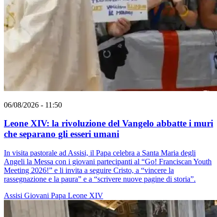
06/08/2026 - 11:50
Leone XIV: la rivoluzione del Vangelo abbatte i muri
che separano gli esseri umani
In visita pastorale ad Assisi, il Papa celebra a Santa Maria degli
Angeli la Messa con i giovani partecipanti al “Go! Franciscan Youth
Meeting 2026!” e li invita a seguire Cristo, a “vincere la
rassegnazione e la paura” e a “scrivere nuove pagine di storia”.
Assisi
Giovani
Papa Leone XIV