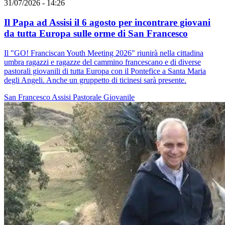
31/07/2026 - 14:26
Il Papa ad Assisi il 6 agosto per incontrare giovani
da tutta Europa sulle orme di San Francesco
Il "GO! Franciscan Youth Meeting 2026" riunirà nella cittadina
umbra ragazzi e ragazze del cammino francescano e di diverse
pastorali giovanili di tutta Europa con il Pontefice a Santa Maria
degli Angeli. Anche un gruppetto di ticinesi sarà presente.
San Francesco
Assisi
Pastorale Giovanile