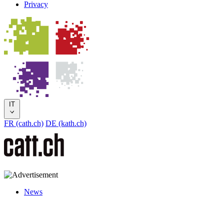
Privacy
IT
FR (cath.ch)
DE (kath.ch)
News