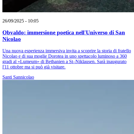
26/09/2025 - 10:05
Obvaldo: immersione poetica nell'Universo di San
Nicolao
Una nuova esperienza immersiva invita a scoprire la storia di fratello
Nicolao e di sua moglie Dorotea in uno spettacolo luminoso a 360
gradi al «Lumeum» di Bethanien a St–Niklausen. Sarà inaugurato
l'11 ottobre ma si può già visitare.
Santi
Sannicolao