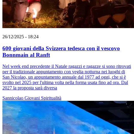
26/12/2025 - 18:24
600 giovani della Svizzera tedesca con il vescovo
Bonnmain al Ranft
Nel week end precedente il Natale ragazzi e ragazze si sono ritrovati
per il tradizionale appuntamento con veglia notturna nei luoghi di
San Nicolao, un appuntamento annuale dal 1977 ad oggi, che si è
svolto nel 2025 per l'ultima volta nella forma usata fino ad ora. Dal
2027 la proposta sarà diversa
Sannicolao
Giovani
Spiritualità