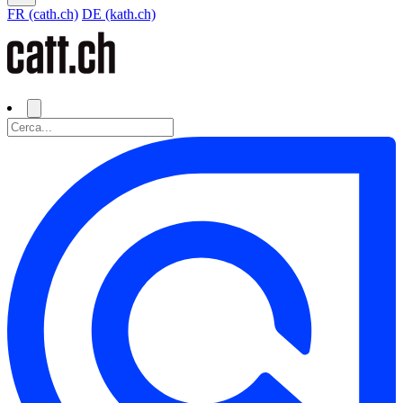
FR (cath.ch)
DE (kath.ch)