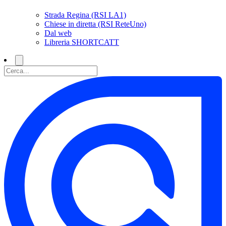
Strada Regina (RSI LA1)
Chiese in diretta (RSI ReteUno)
Dal web
Libreria SHORTCATT