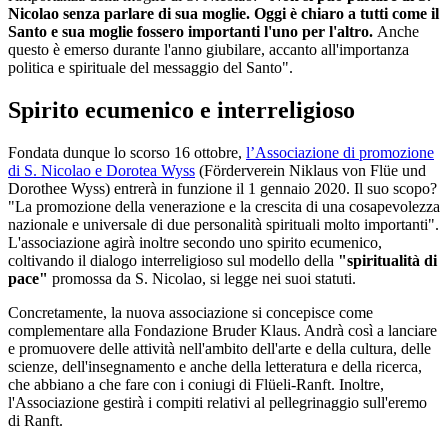
Nicolao senza parlare di sua moglie. Oggi è chiaro a tutti come il
Santo e sua moglie fossero importanti l'uno per l'altro.
Anche
questo è emerso durante l'anno giubilare, accanto all'importanza
politica e spirituale del messaggio del Santo".
Spirito ecumenico e interreligioso
Fondata dunque lo scorso 16 ottobre,
l’Associazione di promozione
di S. Nicolao e Dorotea Wyss
(Förderverein Niklaus von Flüe und
Dorothee Wyss) entrerà in funzione il 1 gennaio 2020. Il suo scopo?
"La promozione della venerazione e la crescita di una cosapevolezza
nazionale e universale di due personalità spirituali molto importanti".
L'associazione agirà inoltre secondo uno spirito ecumenico,
coltivando il dialogo interreligioso sul modello della
"spiritualità di
pace"
promossa da S. Nicolao, si legge nei suoi statuti.
Concretamente, la nuova associazione si concepisce come
complementare alla Fondazione Bruder Klaus. Andrà così a lanciare
e promuovere delle attività nell'ambito dell'arte e della cultura, delle
scienze, dell'insegnamento e anche della letteratura e della ricerca,
che abbiano a che fare con i coniugi di Flüeli-Ranft. Inoltre,
l'Associazione gestirà i compiti relativi al pellegrinaggio sull'eremo
di Ranft.