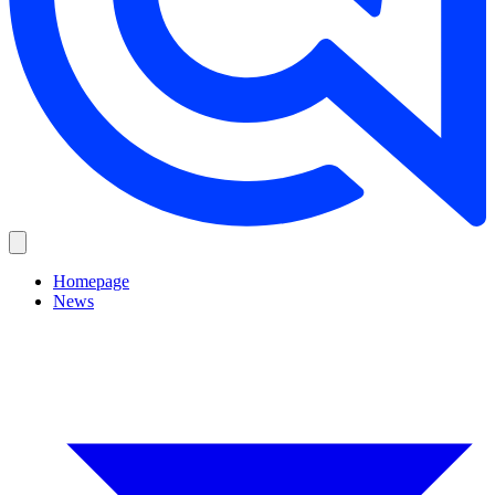
Homepage
News