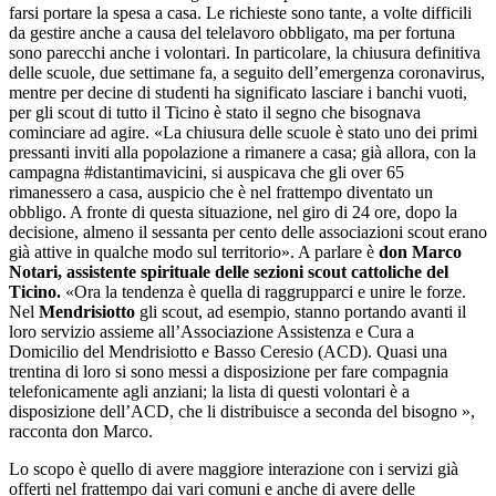
farsi portare la spesa a casa. Le richieste sono tante, a volte difficili
da gestire anche a causa del telelavoro obbligato, ma per fortuna
sono parecchi anche i volontari. In particolare, la chiusura definitiva
delle scuole, due settimane fa, a seguito dell’emergenza coronavirus,
mentre per decine di studenti ha significato lasciare i banchi vuoti,
per gli scout di tutto il Ticino è stato il segno che bisognava
cominciare ad agire. «La chiusura delle scuole è stato uno dei primi
pressanti inviti alla popolazione a rimanere a casa; già allora, con la
campagna #distantimavicini, si auspicava che gli over 65
rimanessero a casa, auspicio che è nel frattempo diventato un
obbligo. A fronte di questa situazione, nel giro di 24 ore, dopo la
decisione, almeno il sessanta per cento delle associazioni scout erano
già attive in qualche modo sul territorio». A parlare è
don Marco
Notari, assistente spirituale delle sezioni scout cattoliche del
Ticino.
«Ora la tendenza è quella di raggrupparci e unire le forze.
Nel
Mendrisiotto
gli scout, ad esempio, stanno portando avanti il
loro servizio assieme all’Associazione Assistenza e Cura a
Domicilio del Mendrisiotto e Basso Ceresio (ACD). Quasi una
trentina di loro si sono messi a disposizione per fare compagnia
telefonicamente agli anziani; la lista di questi volontari è a
disposizione dell’ACD, che li distribuisce a seconda del bisogno »,
racconta don Marco.
Lo scopo è quello di avere maggiore interazione con i servizi già
offerti nel frattempo dai vari comuni e anche di avere delle