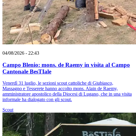
04/08/2026 - 22:43
Campo Blenio: mons. de Raemy in visita al Campo
Cantonale BesTIale
Venerdì 31 luglio, le sezioni scout cattoliche di Giubiasco,
Massagno e Tesserete hanno accolto mons. Alain de Raemy,
amministratore apostolico della Diocesi di Lugano, che in una visita
informale ha dialogato con gli scout.
Scout