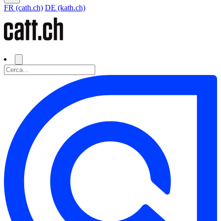
FR (cath.ch)
DE (kath.ch)