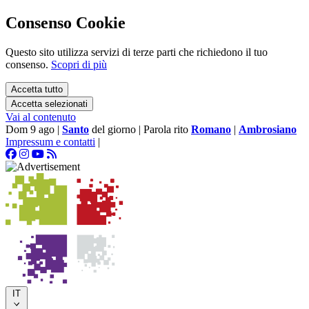
Consenso Cookie
Questo sito utilizza servizi di terze parti che richiedono il tuo
consenso.
Scopri di più
Accetta tutto
Accetta selezionati
Vai al contenuto
Dom 9 ago
|
Santo
del giorno
|
Parola rito
Romano
|
Ambrosiano
Impressum e contatti
|
IT