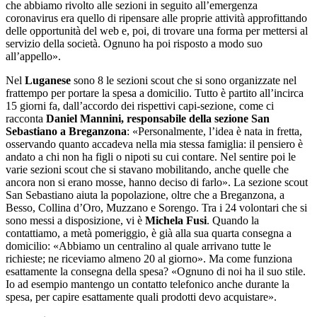
che abbiamo rivolto alle sezioni in seguito all’emergenza
coronavirus era quello di ripensare alle proprie attività approfittando
delle opportunità del web e, poi, di trovare una forma per mettersi al
servizio della società. Ognuno ha poi risposto a modo suo
all’appello».
Nel
Luganese
sono 8 le sezioni scout che si sono organizzate nel
frattempo per portare la spesa a domicilio. Tutto è partito all’incirca
15 giorni fa, dall’accordo dei rispettivi capi-sezione, come ci
racconta
Daniel Mannini, responsabile della sezione San
Sebastiano a Breganzona
: «Personalmente, l’idea è nata in fretta,
osservando quanto accadeva nella mia stessa famiglia: il pensiero è
andato a chi non ha figli o nipoti su cui contare. Nel sentire poi le
varie sezioni scout che si stavano mobilitando, anche quelle che
ancora non si erano mosse, hanno deciso di farlo». La sezione scout
San Sebastiano aiuta la popolazione, oltre che a Breganzona, a
Besso, Collina d’Oro, Muzzano e Sorengo. Tra i 24 volontari che si
sono messi a disposizione, vi è
Michela Fusi
. Quando la
contattiamo, a metà pomeriggio, è già alla sua quarta consegna a
domicilio: «Abbiamo un centralino al quale arrivano tutte le
richieste; ne riceviamo almeno 20 al giorno». Ma come funziona
esattamente la consegna della spesa? «Ognuno di noi ha il suo stile.
Io ad esempio mantengo un contatto telefonico anche durante la
spesa, per capire esattamente quali prodotti devo acquistare».