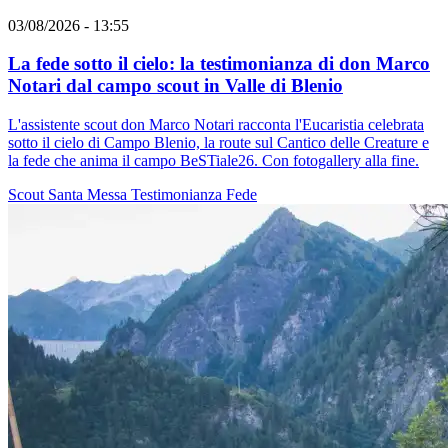
03/08/2026 - 13:55
La fede sotto il cielo: la testimonianza di don Marco
Notari dal campo scout in Valle di Blenio
L'assistente scout don Marco Notari racconta l'Eucaristia celebrata
sotto il cielo di Campo Blenio, la route sul Cantico delle Creature e
la fede che anima il campo BeSTiale26. Con fotogallery alla fine.
Scout
Santa Messa
Testimonianza
Fede