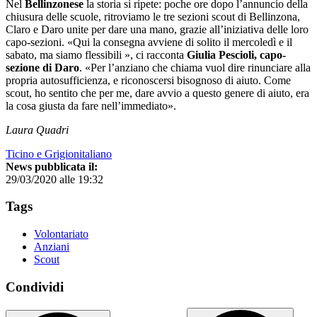
Nel
Bellinzonese
la storia si ripete: poche ore dopo l’annuncio della
chiusura delle scuole, ritroviamo le tre sezioni scout di Bellinzona,
Claro e Daro unite per dare una mano, grazie all’iniziativa delle loro
capo-sezioni. «Qui la consegna avviene di solito il mercoledì e il
sabato, ma siamo flessibili », ci racconta
Giulia Pescioli, capo-
sezione di Daro
. «Per l’anziano che chiama vuol dire rinunciare alla
propria autosufficienza, e riconoscersi bisognoso di aiuto. Come
scout, ho sentito che per me, dare avvio a questo genere di aiuto, era
la cosa giusta da fare nell’immediato».
Laura Quadri
Ticino e Grigionitaliano
News pubblicata il:
29/03/2020 alle 19:32
Tags
Volontariato
Anziani
Scout
Condividi