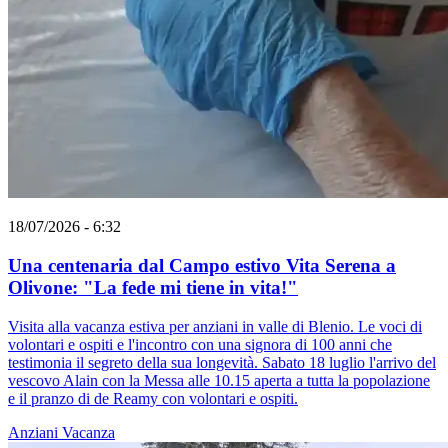
18/07/2026 - 6:32
Una centenaria dal Campo estivo Vita Serena a
Olivone: "La fede mi tiene in vita!"
Visita alla vacanza estiva per anziani in valle di Blenio. Le voci di
volontari e ospiti e l'incontro con una signora di 100 anni che
testimonia il segreto della sua longevità. Sabato 18 luglio l'arrivo del
vescovo Alain con la Messa alle 10.15 aperta a tutta la popolazione
e il pranzo di de Reamy con volontari e ospiti.
Anziani
Vacanza