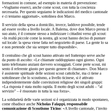
formazioni in comune, ad esempio in materia di prevenzione:
«Vogliamo esserci, anche come scout, con tutta la coscienza
necessaria. Per questo seguiamo le indicazioni del medico cantonale
e ci teniamo aggiornati», sottolinea don Marco.
Il servizio della spesa a domicilio, invece, laddove possibile, tende
ad essere svolto a livello locale. A Balerna, dove don Marco presta il
suo aiuto, è il comune stesso a indirizzare i cittadini verso gli scout:
«In realtà piccole come la nostra, gli scout hanno deciso di puntare
sul locale: la spesa viene fatta nel negozietto di paese. La gente lo sa
e non pretende che sia sempre tutto disponibile».
Il centralino che gli scout hanno attivato nel frattempo serve anche
da punto di ascolto: «Le chiamate raddoppiano ogni giorno. Ogni
tanto telefonano anziani davvero scoraggiati. Come prete scout, mi
sento il referente giusto per questo genere di chiamate». Don Marco
è assistente spirituale delle sezioni scout cattoliche, ma ci tiene a
sottolineare che lo scoutismo, a livello ticinese, si è attivato
indipendentemente dalle convinzioni religiose dei singoli gruppi:
«La risposta è stata molto rapida. Il motto degli scout adulti – “al
servizio” – è risuonato in tutta la sua forza».
La solidarietà delle varie sezioni si è organizzata in modo spontaneo,
come ribadisce anche
Nicholas Falappi, responsabile
comunicazione di Scoutismo Ticino
: «A livello cantonale, l’invito