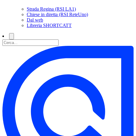
Strada Regina (RSI LA1)
Chiese in diretta (RSI ReteUno)
Dal web
Libreria SHORTCATT