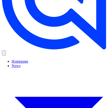
Homepage
News