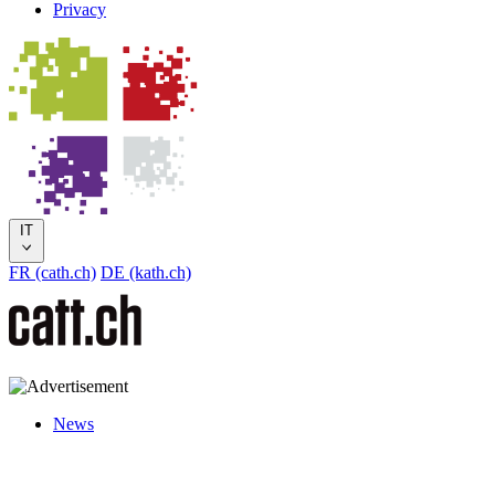
Privacy
IT
FR (cath.ch)
DE (kath.ch)
News