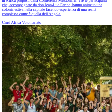
in Africa proposti dalla Conferenza Missionaria. Tre le partecipanti
che, accompagnate da don Jean-Luc Farine, hanno animato una
colonia estiva nella capitale facendo esperienza di una realtà
complessa come è quella dell'Angola.
Cmsi
Africa
Volontariato