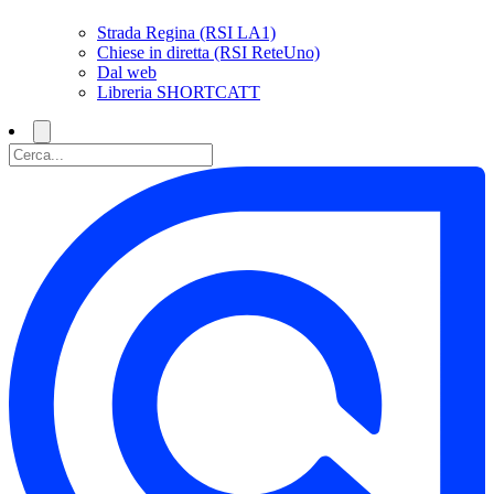
Strada Regina (RSI LA1)
Chiese in diretta (RSI ReteUno)
Dal web
Libreria SHORTCATT