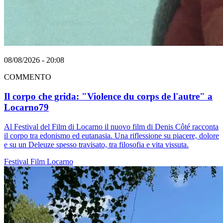
08/08/2026 - 20:08
COMMENTO
Il corpo che grida: "Violence du corps de l'autre" a
Locarno79
Al Festival del Film di Locarno il nuovo film di Denis Côté racconta
il corpo tra edonismo ed eutanasia. Una riflessione su piacere, dolore
e su un Deleuze spesso travisato, tra filosofia e vita vissuta.
Festival
Film
Locarno