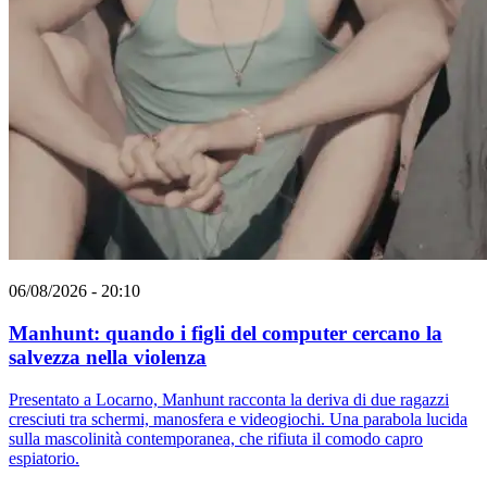
06/08/2026 - 20:10
Manhunt: quando i figli del computer cercano la
salvezza nella violenza
Presentato a Locarno, Manhunt racconta la deriva di due ragazzi
cresciuti tra schermi, manosfera e videogiochi. Una parabola lucida
sulla mascolinità contemporanea, che rifiuta il comodo capro
espiatorio.