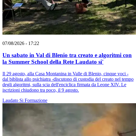
07/08/2026 - 17:22
Un sabato in Val di Blenio tra creato e algoritmi con
la Summer School della Rete Laudato si'
Il 29 agosto, alla Casa Montanina in Valle di Blenio, cinque voci -
dal biblista allo psichiatra -discutono di custodia del creato nel tempo
degli algoritmi, sulla scia dell'enciclica firmata da Leone XIV. Le
iscrizioni chiudono tra poco, il 9 agosto.
Laudato Si
Formazione