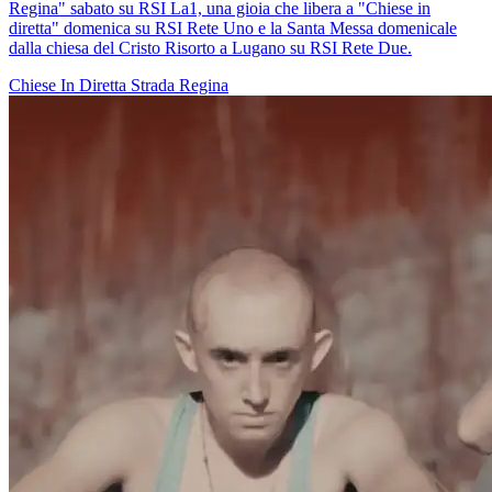
Regina" sabato su RSI La1, una gioia che libera a "Chiese in
diretta" domenica su RSI Rete Uno e la Santa Messa domenicale
dalla chiesa del Cristo Risorto a Lugano su RSI Rete Due.
Chiese In Diretta
Strada Regina