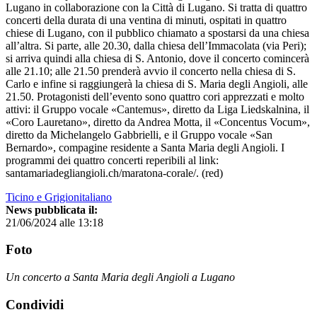
Lugano in collaborazione con la Città di Lugano. Si tratta di quattro
concerti della durata di una ventina di minuti, ospitati in quattro
chiese di Lugano, con il pubblico chiamato a spostarsi da una chiesa
all’altra. Si parte, alle 20.30, dalla chiesa dell’Immacolata (via Peri);
si arriva quindi alla chiesa di S. Antonio, dove il concerto comincerà
alle 21.10; alle 21.50 prenderà avvio il concerto nella chiesa di S.
Carlo e infine si raggiungerà la chiesa di S. Maria degli Angioli, alle
21.50. Protagonisti dell’evento sono quattro cori apprezzati e molto
attivi: il Gruppo vocale «Cantemus», diretto da Liga Liedskalnina, il
«Coro Lauretano», diretto da Andrea Motta, il «Concentus Vocum»,
diretto da Michelangelo Gabbrielli, e il Gruppo vocale «San
Bernardo», compagine residente a Santa Maria degli Angioli. I
programmi dei quattro concerti reperibili al link:
santamariadegliangioli.ch/maratona-corale/. (red)
Ticino e Grigionitaliano
News pubblicata il:
21/06/2024 alle 13:18
Foto
Un concerto a Santa Maria degli Angioli a Lugano
Condividi