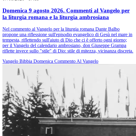
Domenica 9 agosto 2026. Commenti al Vangelo per
la liturgia romana e la liturgia ambrosiana
Nel commento al Vangelo per la liturgia romana Dante Balbo
propone una riflessione sull'episodio evangelico di Gesù nel mare in
tempesta, riflettendo sull'aiuto di Dio che ci è offerto ogni giorno;
per il Vangelo del calendario ambrosiano, don Giuseppe Grampa
riflette invece sullo "stile" di Dio: stile di mitezza, vicinanza discreta.
Vangelo
Bibbia
Domenica
Commento Al Vangelo