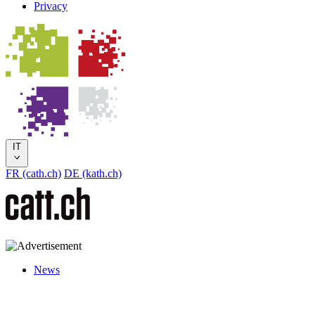
Privacy
IT
FR (cath.ch)
DE (kath.ch)
News