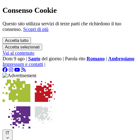
Consenso Cookie
Questo sito utilizza servizi di terze parti che richiedono il tuo
consenso.
Scopri di più
Accetta tutto
Accetta selezionati
Vai al contenuto
Dom 9 ago
|
Santo
del giorno
|
Parola rito
Romano
|
Ambrosiano
Impressum e contatti
|
IT