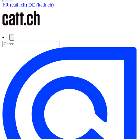
FR (cath.ch)
DE (kath.ch)