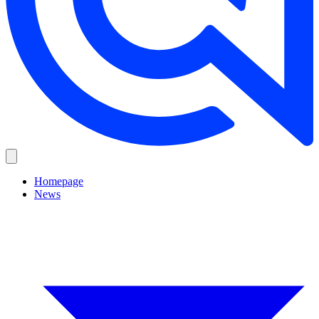
Homepage
News