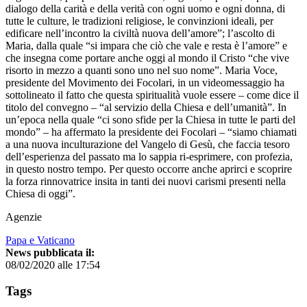
dialogo della carità e della verità con ogni uomo e ogni donna, di
tutte le culture, le tradizioni religiose, le convinzioni ideali, per
edificare nell’incontro la civiltà nuova dell’amore”; l’ascolto di
Maria, dalla quale “si impara che ciò che vale e resta è l’amore” e
che insegna come portare anche oggi al mondo il Cristo “che vive
risorto in mezzo a quanti sono uno nel suo nome”. Maria Voce,
presidente del Movimento dei Focolari, in un videomessaggio ha
sottolineato il fatto che questa spiritualità vuole essere – come dice il
titolo del convegno – “al servizio della Chiesa e dell’umanità”. In
un’epoca nella quale “ci sono sfide per la Chiesa in tutte le parti del
mondo” – ha affermato la presidente dei Focolari – “siamo chiamati
a una nuova inculturazione del Vangelo di Gesù, che faccia tesoro
dell’esperienza del passato ma lo sappia ri-esprimere, con profezia,
in questo nostro tempo. Per questo occorre anche aprirci e scoprire
la forza rinnovatrice insita in tanti dei nuovi carismi presenti nella
Chiesa di oggi”.
Agenzie
Papa e Vaticano
News pubblicata il:
08/02/2020 alle 17:54
Tags