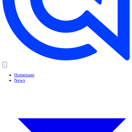
Homepage
News