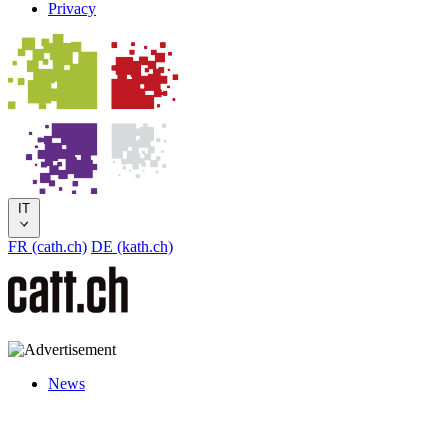
Privacy
IT
FR (cath.ch)
DE (kath.ch)
News