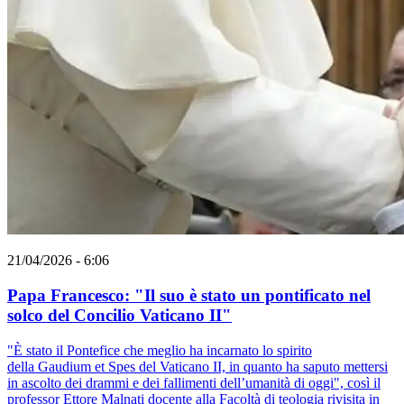
21/04/2026 - 6:06
Papa Francesco: "Il suo è stato un pontificato nel
solco del Concilio Vaticano II"
"È stato il Pontefice che meglio ha incarnato lo spirito
della Gaudium et Spes del Vaticano II, in quanto ha saputo mettersi
in ascolto dei drammi e dei fallimenti dell’umanità di oggi", così il
professor Ettore Malnati docente alla Facoltà di teologia rivisita in