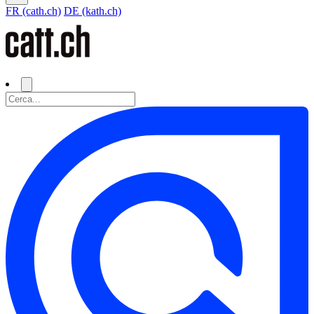
FR (cath.ch)
DE (kath.ch)