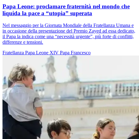
Papa Leone: proclamare fraternità nel mondo che
liquida la pace a “utopia” superata
Nel messaggio per la Giornata Mondiale della Fratellanza Umana e
in occasione della presentazione del Premio Zayed ad essa dedicato,
il Papa la indica come una “necessità urgente”, più forte di conflitti,
differenze e tensioni.
Fratellanza
Papa Leone XIV
Papa Francesco