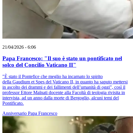
21/04/2026 - 6:06
Papa Francesco: "Il suo è stato un pontificato nel
solco del Concilio Vaticano II"
"È stato il Pontefice che meglio ha incarnato lo spirito
della Gaudium et Spes del Vaticano II, in quanto ha saputo mettersi
in ascolto dei drammi e dei fallimenti dell’umanità di oggi", così il
professor Ettore Malnati docente alla Facoltà di teologia rivisita in
intervista, ad un anno dalla morte di Bergoglio, alcuni temi del
Pontificato.
Anniversario
Papa Francesco