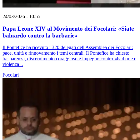
24/03/2026 - 10:55
Papa Leone XIV al Movimento dei Focolari: «Siate
baluardo contro la barbarie»
Il Pontefice ha ricevuto i 320 delegati dell'Assemblea dei Focolari:
pace, unità e rinnovamento i temi centrali. Il Pontefice ha chiesto
trasparenza, discernimento coraggioso e impegno contro «barbarie e
violenza».
Focolari