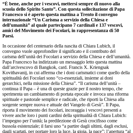
“È bene, anche per i vescovi, mettersi sempre di nuovo alla
scuola dello Spirito Santo”. Con questa sollecitazione di Papa
Francesco si è aperto questa mattina a Trento il convegno
internazionale “Un Carisma a servizio della Chiesa e
dell’umanità” al quale partecipano 7 cardinali e 137 vescovi,
amici del Movimento dei Focolari, in rappresentanza di 50
Paesi.
In occasione del centenario della nascita di Chiara Lubich, il
convegno vuole approfondire il significato e il contributo del
carisma dell’unità dei Focolari a servizio della Chiesa e dell’umanità.
Papa Francesco ha indirizzato un messaggio letto questa mattina
dall’arcivescovo di Bangkok, card. Francis X. Kriengsak
Kovithavanij, in cui afferma che i doni carismatici come quello della
spiritualità dei Focolari sono “co-essenziali, insieme ai doni
gerarchici, nella missione della Chiesa”. “Il carisma dell’unità –
continua il Papa – è una di queste grazie per il nostro tempo, che
sperimenta un cambiamento di portata epocale e invoca una riforma
spirituale e pastorale semplice e radicale, che riporti la Chiesa alla
sorgente sempre nuova e attuale del Vangelo di Gesù”. Il Papa,
riporta il movimento dei focolari, incoraggia i vescovi presenti a
vivere anche loro i punti cardini della spiritualità di Chiara Lubich:
l’impegno per l’unità; la predilezione di Gesù crocifisso come
bussola esistenziale; il farsi uno “a partire dagli ultimi, dagli esclusi,
dagli scartati, per portare loro la luce, la gioia, la pace”; l’apertura “al