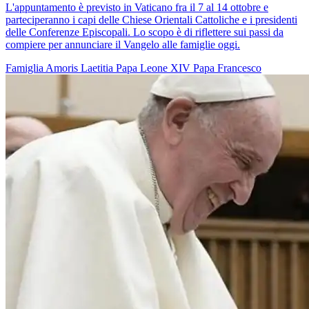
L'appuntamento è previsto in Vaticano fra il 7 al 14 ottobre e
parteciperanno i capi delle Chiese Orientali Cattoliche e i presidenti
delle Conferenze Episcopali. Lo scopo è di riflettere sui passi da
compiere per annunciare il Vangelo alle famiglie oggi.
Famiglia
Amoris Laetitia
Papa Leone XIV
Papa Francesco