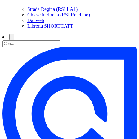
Strada Regina (RSI LA1)
Chiese in diretta (RSI ReteUno)
Dal web
Libreria SHORTCATT