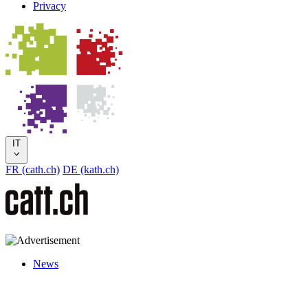
Privacy
IT
FR (cath.ch)
DE (kath.ch)
News