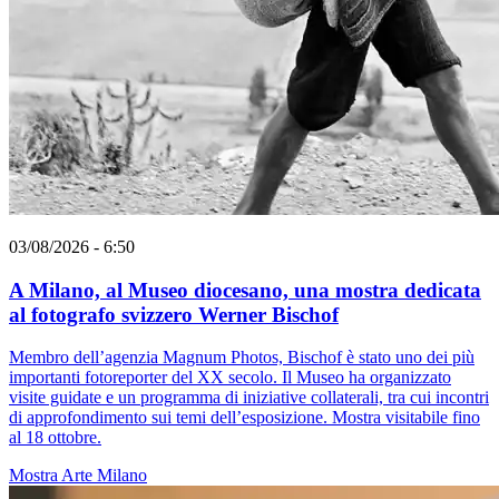
03/08/2026 - 6:50
A Milano, al Museo diocesano, una mostra dedicata
al fotografo svizzero Werner Bischof
Membro dell’agenzia Magnum Photos, Bischof è stato uno dei più
importanti fotoreporter del XX secolo. Il Museo ha organizzato
visite guidate e un programma di iniziative collaterali, tra cui incontri
di approfondimento sui temi dell’esposizione. Mostra visitabile fino
al 18 ottobre.
Mostra
Arte
Milano