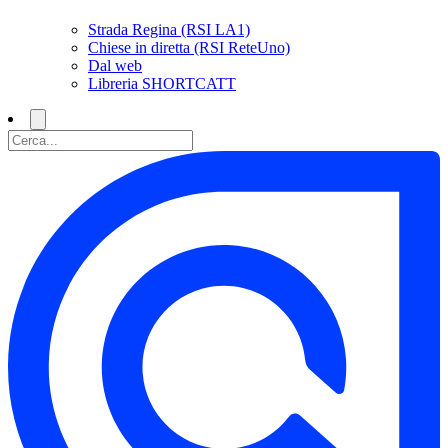
Strada Regina (RSI LA1)
Chiese in diretta (RSI ReteUno)
Dal web
Libreria SHORTCATT