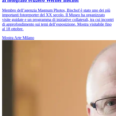
al fotografo svizzero Werner Bischof
Membro dell’agenzia Magnum Photos, Bischof è stato uno dei più
importanti fotoreporter del XX secolo. Il Museo ha organizzato
visite guidate e un programma di iniziative collaterali, tra cui incontri
di approfondimento sui temi dell’esposizione. Mostra visitabile fino
al 18 ottobre.
Mostra
Arte
Milano