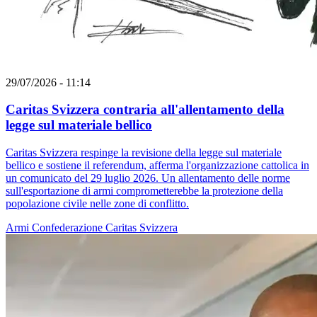
29/07/2026 - 11:14
Caritas Svizzera contraria all'allentamento della
legge sul materiale bellico
Caritas Svizzera respinge la revisione della legge sul materiale
bellico e sostiene il referendum, afferma l'organizzazione cattolica in
un comunicato del 29 luglio 2026. Un allentamento delle norme
sull'esportazione di armi comprometterebbe la protezione della
popolazione civile nelle zone di conflitto.
Armi
Confederazione
Caritas Svizzera