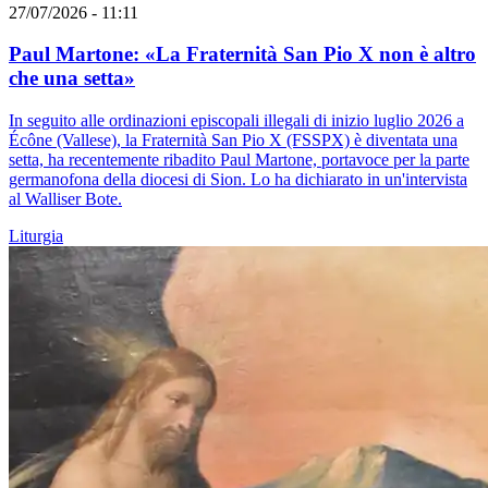
27/07/2026 - 11:11
Paul Martone: «La Fraternità San Pio X non è altro
che una setta»
In seguito alle ordinazioni episcopali illegali di inizio luglio 2026 a
Écône (Vallese), la Fraternità San Pio X (FSSPX) è diventata una
setta, ha recentemente ribadito Paul Martone, portavoce per la parte
germanofona della diocesi di Sion. Lo ha dichiarato in un'intervista
al Walliser Bote.
Liturgia