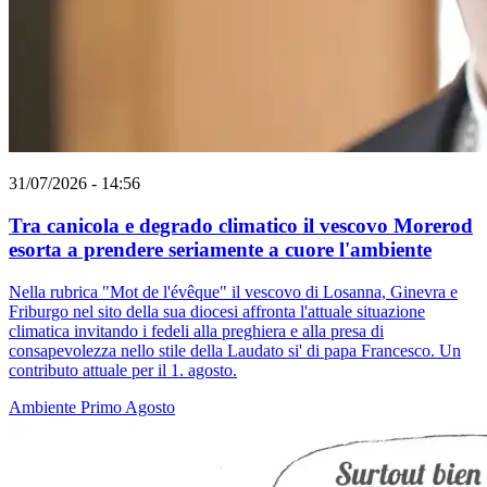
31/07/2026 - 14:56
Tra canicola e degrado climatico il vescovo Morerod
esorta a prendere seriamente a cuore l'ambiente
Nella rubrica "Mot de l'évêque" il vescovo di Losanna, Ginevra e
Friburgo nel sito della sua diocesi affronta l'attuale situazione
climatica invitando i fedeli alla preghiera e alla presa di
consapevolezza nello stile della Laudato si' di papa Francesco. Un
contributo attuale per il 1. agosto.
Ambiente
Primo Agosto