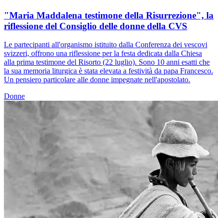
"Maria Maddalena testimone della Risurrezione", la
riflessione del Consiglio delle donne della CVS
Le partecipanti all'organismo istituito dalla Conferenza dei vescovi
svizzeri, offrono una riflessione per la festa dedicata dalla Chiesa
alla prima testimone del Risorto (22 luglio). Sono 10 anni esatti che
la sua memoria liturgica è stata elevata a festività da papa Francesco.
Un pensiero particolare alle donne impegnate nell'apostolato.
Donne