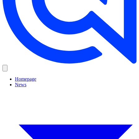
Homepage
News