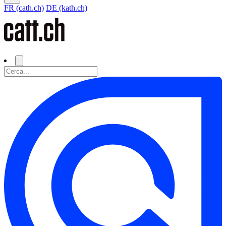
FR (cath.ch)
DE (kath.ch)