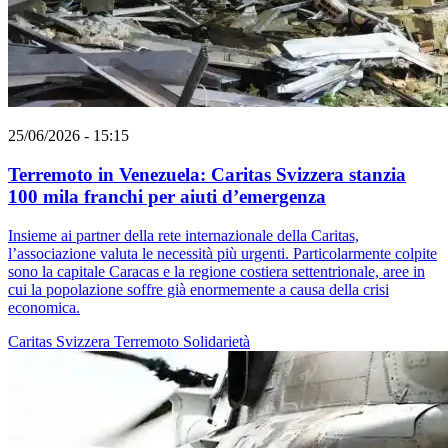
25/06/2026 - 15:15
Terremoto in Venezuela: Caritas Svizzera stanzia
100 mila franchi per aiuti d’emergenza
Insieme ai partner della rete internazionale della Caritas,
l’associazione valuta le necessità più urgenti. Particolarmente colpite
sono la capitale Caracas e la regione costiera settentrionale, aree in
cui la popolazione soffre già enormemente a causa della crisi
economica.
Caritas Svizzera
Terremoto
Solidarietà