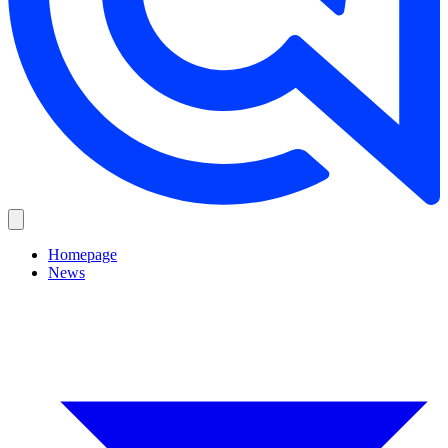
Homepage
News