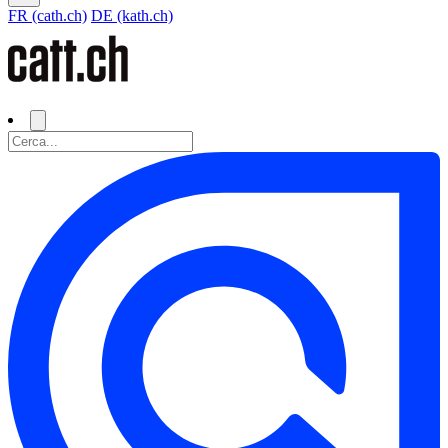
FR (cath.ch)
DE (kath.ch)