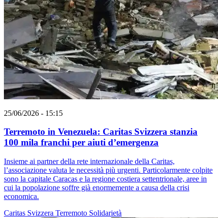
25/06/2026 - 15:15
Terremoto in Venezuela: Caritas Svizzera stanzia
100 mila franchi per aiuti d’emergenza
Insieme ai partner della rete internazionale della Caritas,
l’associazione valuta le necessità più urgenti. Particolarmente colpite
sono la capitale Caracas e la regione costiera settentrionale, aree in
cui la popolazione soffre già enormemente a causa della crisi
economica.
Caritas Svizzera
Terremoto
Solidarietà