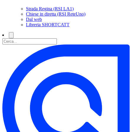
Strada Regina (RSI LA1)
Chiese in diretta (RSI ReteUno)
Dal web
Libreria SHORTCATT