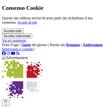
Consenso Cookie
Questo sito utilizza servizi di terze parti che richiedono il tuo
consenso.
Scopri di più
Accetta tutto
Accetta selezionati
Vai al contenuto
Dom 9 ago
|
Santo
del giorno
|
Parola rito
Romano
|
Ambrosiano
Impressum e contatti
|
IT