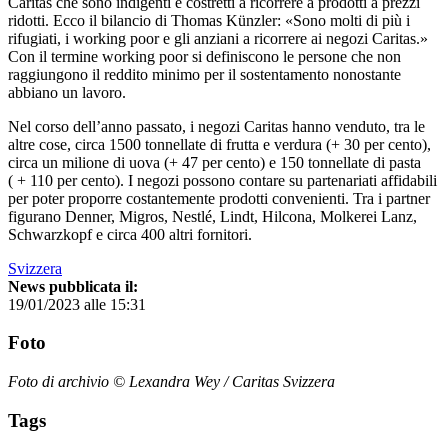
Caritas che sono indigenti e costretti a ricorrere a prodotti a prezzi
ridotti. Ecco il bilancio di Thomas Künzler: «Sono molti di più i
rifugiati, i working poor e gli anziani a ricorrere ai negozi Caritas.»
Con il termine working poor si definiscono le persone che non
raggiungono il reddito minimo per il sostentamento nonostante
abbiano un lavoro.
Nel corso dell’anno passato, i negozi Caritas hanno venduto, tra le
altre cose, circa 1500 tonnellate di frutta e verdura (+ 30 per cento),
circa un milione di uova (+ 47 per cento) e 150 tonnellate di pasta
( + 110 per cento). I negozi possono contare su partenariati affidabili
per poter proporre costantemente prodotti convenienti. Tra i partner
figurano Denner, Migros, Nestlé, Lindt, Hilcona, Molkerei Lanz,
Schwarzkopf e circa 400 altri fornitori.
Svizzera
News pubblicata il:
19/01/2023 alle 15:31
Foto
Foto di archivio © Lexandra Wey / Caritas Svizzera
Tags