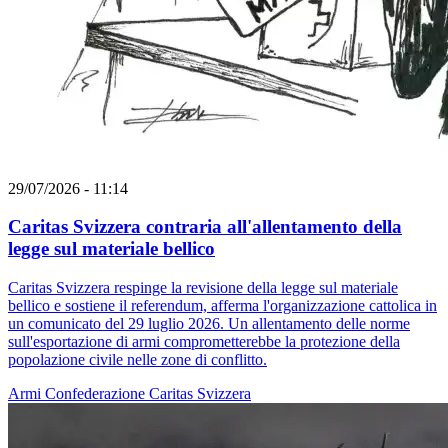
29/07/2026 - 11:14
Caritas Svizzera contraria all'allentamento della
legge sul materiale bellico
Caritas Svizzera respinge la revisione della legge sul materiale
bellico e sostiene il referendum, afferma l'organizzazione cattolica in
un comunicato del 29 luglio 2026. Un allentamento delle norme
sull'esportazione di armi comprometterebbe la protezione della
popolazione civile nelle zone di conflitto.
Armi
Confederazione
Caritas Svizzera