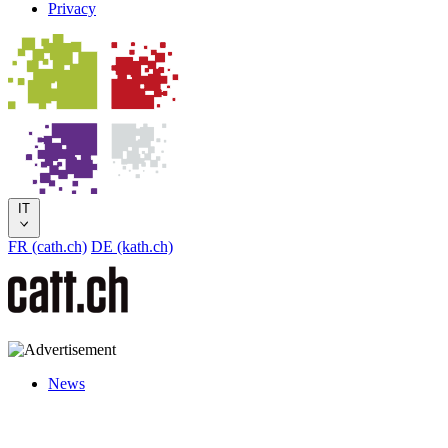
Privacy
IT
FR (cath.ch)
DE (kath.ch)
News