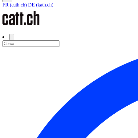
FR (cath.ch)
DE (kath.ch)