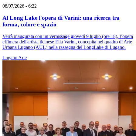
08/07/2026 - 6:22
Al Long Lake l'opera di Varini: una ricerca tra
forma, colore e spazio
Verrà inaugurata con un vernissage giovedì 9 luglio (ore 18), l’opera
effimera dell'artista ticinese Elia Varini, concepita nel quadro di Arte
Urbana Lugano (AUL) nella rassegna del LongLake di Lugano.
Lugano
Arte