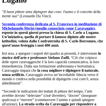
Lugano
"Il buon pittore ama dipingere due cose: l'uomo e il concetto della
mente sua"
(Leonardo Da Vinci)
Seconda conferenza dedicata al S. Francesco in meditazione di
Michelangelo Merisi (meglio conosciuto come Caravaggio),
esposto in questi giorni presso la chiesa di S. Carlo a Lugano.
Un’iniziativa, quella di portare il famoso dipinto alle nostre
latitudini, voluta dalla Confraternita di S. Carlo Borromeo, che
quest’anno festeggia i suoi 400 anni.
Ieri sera, a spiegare i segreti del quadro ai presenti, è intervenuto
lo
storico dell’arte e professore Stefano Zuffi.
“Ciò che colpisce
delle opere caravaggesche è la loro capacità comunicativa, la loro
immediatezza. Dalla sua formazione ambrosiana e borromaica,
Caravaggio impara che
la cosa migliore è dipingere il naturale,
senza artificio.
Caravaggio aveva un’incrollabile fiducia verso il
mondo e credeva nella possibilità di dipingerlo così com’è, senza
abbellimenti”.
“Secondo le indicazioni dei trattati di pittura del tempo, l’arte
avrebbe dovuto “delectare” (cioè divertire), “docere” (insegnare
qualcosa) e “movere” (commuovere l’animo e quindi spingere
all'azione).
La strada scelta da Caravaggio per rispondere a