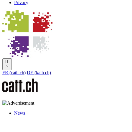
Privacy
IT
FR (cath.ch)
DE (kath.ch)
News