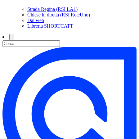
Strada Regina (RSI LA1)
Chiese in diretta (RSI ReteUno)
Dal web
Libreria SHORTCATT