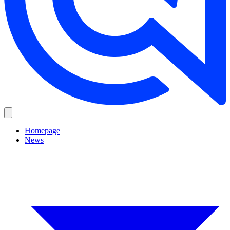
Homepage
News