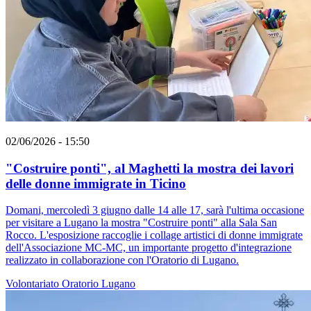
02/06/2026 - 15:50
"Costruire ponti", al Maghetti la mostra dei lavori
delle donne immigrate in Ticino
Domani, mercoledì 3 giugno dalle 14 alle 17, sarà l'ultima occasione
per visitare a Lugano la mostra "Costruire ponti" alla Sala San
Rocco. L'esposizione raccoglie i collage artistici di donne immigrate
dell'Associazione MC-MC, un importante progetto d'integrazione
realizzato in collaborazione con l'Oratorio di Lugano.
Volontariato
Oratorio
Lugano