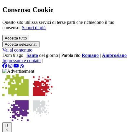
Consenso Cookie
Questo sito utilizza servizi di terze parti che richiedono il tuo
consenso.
Scopri di più
Accetta tutto
Accetta selezionati
Vai al contenuto
Dom 9 ago
|
Santo
del giorno
|
Parola rito
Romano
|
Ambrosiano
Impressum e contatti
|
IT