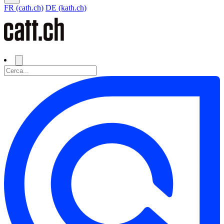
FR (cath.ch)
DE (kath.ch)