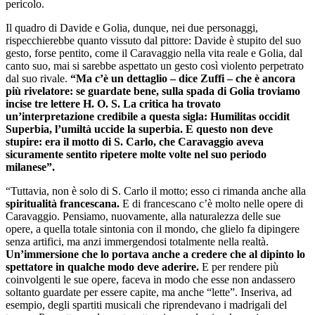
pericolo.
Il quadro di Davide e Golia, dunque, nei due personaggi,
rispecchierebbe quanto vissuto dal pittore: Davide è stupito del suo
gesto, forse pentito, come il Caravaggio nella vita reale e Golia, dal
canto suo, mai si sarebbe aspettato un gesto così violento perpetrato
dal suo rivale.
“Ma c’è un dettaglio – dice Zuffi – che è ancora
più rivelatore: se guardate bene, sulla spada di Golia troviamo
incise tre lettere H. O. S. La critica ha trovato
un’interpretazione credibile a questa sigla: Humilitas occidit
Superbia, l’umiltà uccide la superbia. E questo non deve
stupire: era il motto di S. Carlo, che Caravaggio aveva
sicuramente sentito ripetere molte volte nel suo periodo
milanese”.
“Tuttavia, non è solo di S. Carlo il motto; esso ci rimanda anche alla
spiritualità francescana.
E di francescano c’è molto nelle opere di
Caravaggio. Pensiamo, nuovamente, alla naturalezza delle sue
opere, a quella totale sintonia con il mondo, che glielo fa dipingere
senza artifici, ma anzi immergendosi totalmente nella realtà.
Un’immersione che lo portava anche a credere che al dipinto lo
spettatore in qualche modo deve aderire.
E per rendere più
coinvolgenti le sue opere, faceva in modo che esse non andassero
soltanto guardate per essere capite, ma anche “lette”. Inseriva, ad
esempio, degli spartiti musicali che riprendevano i madrigali del