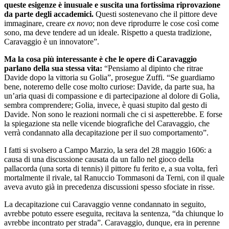
queste esigenze è inusuale e suscita una fortissima riprovazione
da parte degli accademici.
Questi sostenevano che il pittore deve
immaginare, creare
ex novo
; non deve riprodurre le cose così come
sono, ma deve tendere ad un ideale. Rispetto a questa tradizione,
Caravaggio è un innovatore”.
Ma la cosa più interessante è che le opere di Caravaggio
parlano della sua stessa vita:
“Pensiamo al dipinto che ritrae
Davide dopo la vittoria su Golia”, prosegue Zuffi. “Se guardiamo
bene, noteremo delle cose molto curiose: Davide, da parte sua, ha
un’aria quasi di compassione e di partecipazione al dolore di Golia,
sembra comprendere; Golia, invece, è quasi stupito dal gesto di
Davide. Non sono le reazioni normali che ci si aspetterebbe. E forse
la spiegazione sta nelle vicende biografiche del Caravaggio, che
verrà condannato alla decapitazione per il suo comportamento”.
I fatti si svolsero a Campo Marzio, la sera del 28 maggio 1606: a
causa di una discussione causata da un fallo nel gioco della
pallacorda (una sorta di tennis) il pittore fu ferito e, a sua volta, ferì
mortalmente il rivale, tal Ranuccio Tommasoni da Terni, con il quale
aveva avuto già in precedenza discussioni spesso sfociate in risse.
La decapitazione cui Caravaggio venne condannato in seguito,
avrebbe potuto essere eseguita, recitava la sentenza, “da chiunque lo
avrebbe incontrato per strada”. Caravaggio, dunque, era in perenne