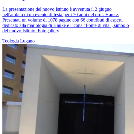
La presentazione del nuovo Istituto è avvenuta il 2 giugno
nell'ambito di un evento di festa per i 70 anni del prof. Hauke.
Presentati un volume di 1078 pagine con 66 contributi di esperti
dedicato alla mariologia di Hauke e l'icona "Fonte di vita", simbolo
del nuovo Istituto. Fotogallery
Teologia
Lugano