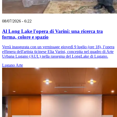
08/07/2026 - 6:22
Al Long Lake l'opera di Varini: una ricerca tra
forma, colore e spazio
Verrà inaugurata con un vernissage giovedì 9 luglio (ore 18), l’opera
effimera dell'artista ticinese Elia Varini, concepita nel quadro di Arte
Urbana Lugano (AUL) nella rassegna del LongLake di Lugano.
Lugano
Arte