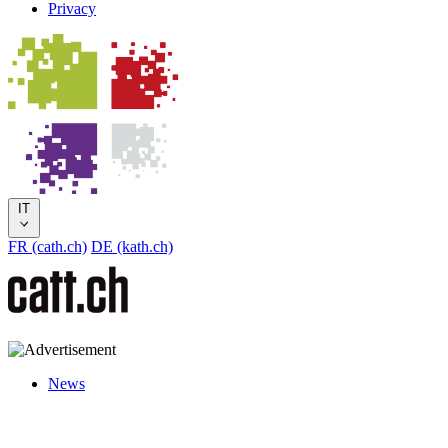
Privacy
IT
FR (cath.ch)
DE (kath.ch)
News