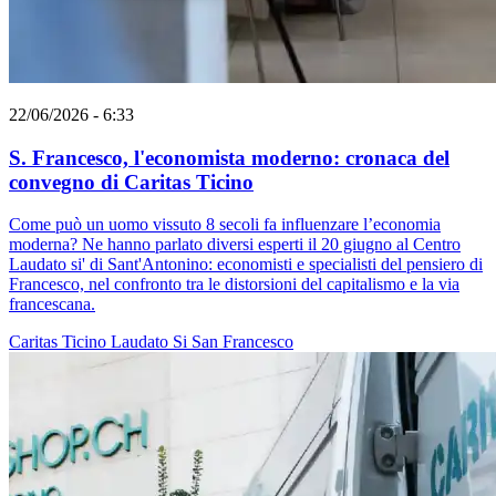
22/06/2026 - 6:33
S. Francesco, l'economista moderno: cronaca del
convegno di Caritas Ticino
Come può un uomo vissuto 8 secoli fa influenzare l’economia
moderna? Ne hanno parlato diversi esperti il 20 giugno al Centro
Laudato si' di Sant'Antonino: economisti e specialisti del pensiero di
Francesco, nel confronto tra le distorsioni del capitalismo e la via
francescana.
Caritas Ticino
Laudato Si
San Francesco