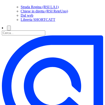
Strada Regina (RSI LA1)
Chiese in diretta (RSI ReteUno)
Dal web
Libreria SHORTCATT