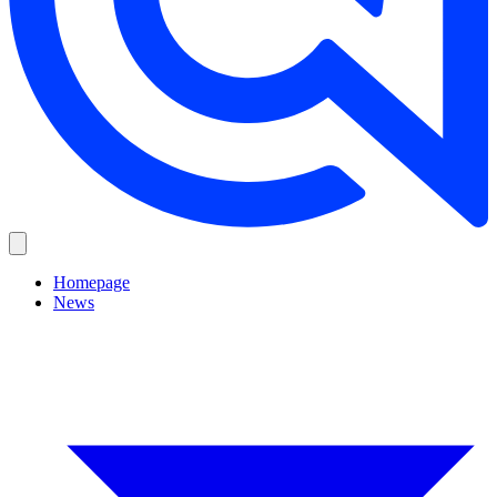
Homepage
News