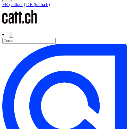
FR (cath.ch)
DE (kath.ch)