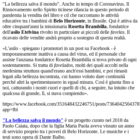
"La bellezza salva il mondo". Anche in tempo di Coronavirus. Il
Rinnovamento nello Spirito ticinese rilancia in questo periodo di
pandemia la vendita del libro e cd che raccontano le attività
educative tra i bambini di
Belo Horizonte
, in Brasile. Qui è attiva da
oltre cinquant'anni la missionaria
Rosetta Brambilla
, fondatrice
dell'
asilo Etelvina
rivolto in particolare ai piccoli delle
favelas
. Il
ricavato delle vendite andrà proprio a sostegno di questa realtà.
«L'asilo - spiegano i promotori in un post su Facebook - è
temporaneamente inattiva a causa del virus, ed il personale che
assiste l'anziana fondatrice Rosetta Brambilla si trova privato di ogni
sostentamento. Si tratta di
favelados
, molti dei quali accolti nella
medesima struttura quand'erano anch'essi bambini, e poi rimasti
legati alla bellezza incontrata, cui hanno voluto dare continuità
perché altri la sperimentassero in egual misura. Così è giunta fino a
noi, catturando i nostri cuori e quelli di chi, a seguire, ha intuito che
qualcosa di grande, lì, si stava compiendo».
https://www.facebook.com/351648432246751/posts/7364042504378
app=fbl
"La bellezza salva il mondo"
è un progetto curato nel 2018 da
Paolo Caiata, dopo che la figlia Maria Paola aveva vissuto un anno
di servizio proprio tra i poveri di Belo Horizonte. Le musiche e i
testi sono opera di Dante Balbo.