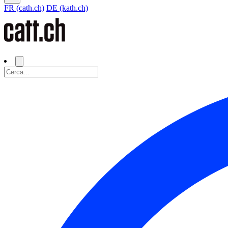
FR (cath.ch)
DE (kath.ch)