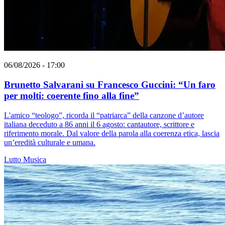
06/08/2026 - 17:00
Brunetto Salvarani su Francesco Guccini: “Un faro
per molti: coerente fino alla fine”
L'amico “teologo”, ricorda il “patriarca” della canzone d’autore
italiana deceduto a 86 anni il 6 agosto: cantautore, scrittore e
riferimento morale. Dal valore della parola alla coerenza etica, lascia
un’eredità culturale e umana.
Lutto
Musica