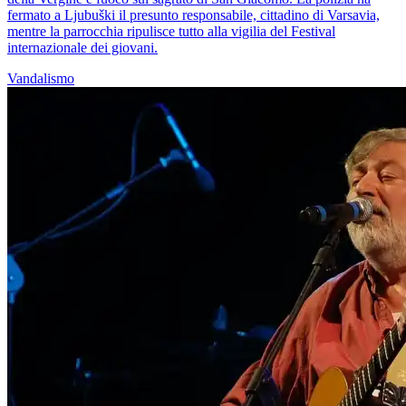
fermato a Ljubuški il presunto responsabile, cittadino di Varsavia,
mentre la parrocchia ripulisce tutto alla vigilia del Festival
internazionale dei giovani.
Vandalismo