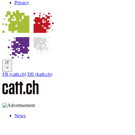
Privacy
IT
FR (cath.ch)
DE (kath.ch)
News