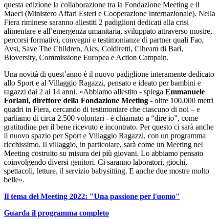
questa edizione la collaborazione tra la Fondazione Meeting e il
Maeci (Ministero Affari Esteri e Cooperazione Internazionale). Nella
Fiera riminese saranno allestiti 2 padiglioni dedicati alla crisi
alimentare e all’emergenza umanitaria, sviluppato attraverso mostre,
percorsi formativi, convegni e testimonianze di partner quali Fao,
Avsi, Save The Children, Aics, Coldiretti, Ciheam di Bari,
Bioversity, Commissione Europea e Action Campain.
Una novità di quest’anno è il nuovo padiglione interamente dedicato
allo Sport e al Villaggio Ragazzi, pensato e ideato per bambini e
ragazzi dai 2 ai 14 anni. «Abbiamo allestito - spiega
Emmanuele
Forlani, direttore della Fondazione Meeting
- oltre 100.000 metri
quadri in Fiera, cercando di testimoniare che ciascuno di noi – e
parliamo di circa 2.500 volontari - è chiamato a “dire io”, come
gratitudine per il bene ricevuto e incontrato. Per questo ci sarà anche
il nuovo spazio per Sport e Villaggio Ragazzi, con un programma
ricchissimo. Il villaggio, in particolare, sarà come un Meeting nel
Meeting costruito su misura dei più giovani. Lo abbiamo pensato
coinvolgendo diversi genitori. Ci saranno laboratori, giochi,
spettacoli, letture, il servizio babysitting. E anche due mostre molto
belle».
Il tema del Meeting 2022: "Una passione per l'uomo"
Guarda il programma completo