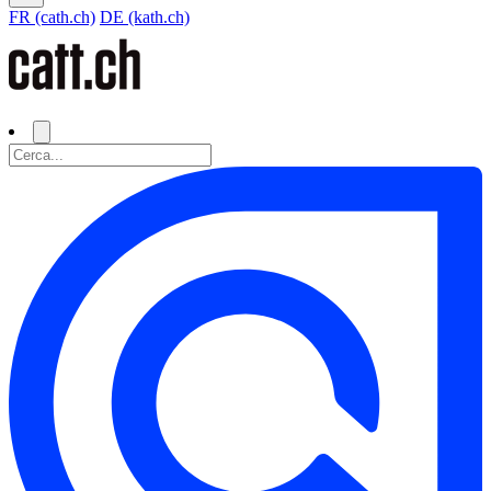
FR (cath.ch)
DE (kath.ch)