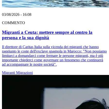
03/08/2026 - 16:08
COMMENTO
Migranti a Ceuta: mettere sempre al centro la
persona e la sua dignità
Il direttore di Caritas Italia sulla vicenda dei migranti che hanno
raggiunto le coste dell'exclave spagnola in Marocco: "Non possiamo
limitarci a domandarci come fermare le persone migranti, ma è più
importante chiederci come governare un fenomeno che continuerà
ad accompagnare le nostre società".
Migranti
Migrazioni