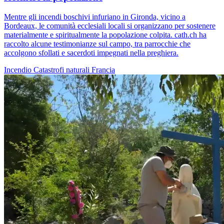
Mentre gli incendi boschivi infuriano in Gironda, vicino a
Bordeaux, le comunità ecclesiali locali si organizzano per sostenere
materialmente e spiritualmente la popolazione colpita. cath.ch ha
raccolto alcune testimonianze sul campo, tra parrocchie che
accolgono sfollati e sacerdoti impegnati nella preghiera.
Incendio
Catastrofi naturali
Francia