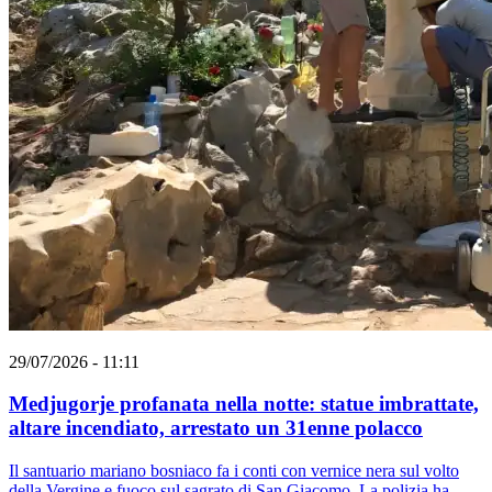
29/07/2026 - 11:11
Medjugorje profanata nella notte: statue imbrattate,
altare incendiato, arrestato un 31enne polacco
Il santuario mariano bosniaco fa i conti con vernice nera sul volto
della Vergine e fuoco sul sagrato di San Giacomo. La polizia ha