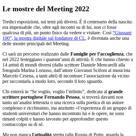
Le mostre del Meeting 2022
Tredici esposizioni, sui temi più diversi. È il centenario della nascita:
era impensabile che, oltre agli incontri su di lui, non ci fosse
qualcosa di più, un punto fisico da vedere e visitare. Così
“Giussani
100”, la mostra digitale sul fondatore di CL
, è diventata anche una
delle mostre principali del Meeting.
Ci sarà un percorso realizzato dalle
Famiglie per l’accoglienza
, che
nel 2022 festeggiano i quarant’anni di attività. E che hanno chiesto a
14 artisti di mondi diversi (dallo scrittore Daniele Mencarelli alla
fotografa Marina Lorusso, dall’attore Giovanni Scifoni al musicista
Marcelo Cesena, a tanti altri) di incontrare l’associazione da vicino
per raccontarla a modo loro, secondo il loro sguardo.
Chi entrerà in “Se voglio, voglio l’infinito”, dedicata al
grande
scrittore portoghese Fernando Pessoa
, si troverà davanti non
tanto un’analisi letteraria o una ricerca sulla poetica di un autore
complesso e ricchissimo, ma anzitutto «l’esperienza di un gruppo di
studenti universitari che hanno incontrato lui e le opere, ne sono
rimasti colpiti e hanno lavorato per approfondire questo
contraccolpo su di sé.
Ma non manca
l'attualità
stretta (alla Russia di Putin, guarda la