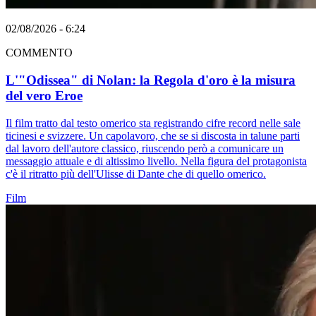
02/08/2026 - 6:24
COMMENTO
L'"Odissea" di Nolan: la Regola d'oro è la misura
del vero Eroe
Il film tratto dal testo omerico sta registrando cifre record nelle sale
ticinesi e svizzere. Un capolavoro, che se si discosta in talune parti
dal lavoro dell'autore classico, riuscendo però a comunicare un
messaggio attuale e di altissimo livello. Nella figura del protagonista
c'è il ritratto più dell'Ulisse di Dante che di quello omerico.
Film