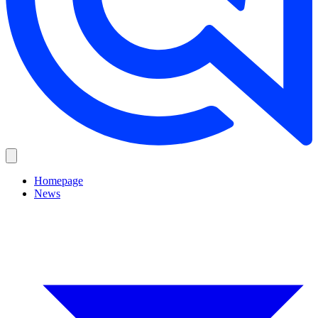
Homepage
News