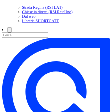
Strada Regina (RSI LA1)
Chiese in diretta (RSI ReteUno)
Dal web
Libreria SHORTCATT