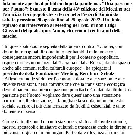
totalmente aperto al pubblico dopo la pandemia. “Una passione
per l’uomo”: è questo il tema della 43ª edizione del Meeting per
l’amicizia fra i popoli che si terrà nella Fiera di Rimini da
sabato prossimo 20 agosto fino al 25 agosto 2022. Un titolo
ispirato dall’intervento al Meeting del 1985 di don Luigi
Giussani del quale, quest'anno, ricorrono i cento anni della
nascita.
“In questa situazione segnata dalla guerra contro l’Ucraina, con
dolori inimmaginabili soprattutto per bambini e donne e con
conseguenze ancora imponderabili per il contesto geopolitico,
ospiteremo testimonianze dall’Ucraina e dalla Russia, dando spazio
anche alle comuni radici culturali europee”, ha spiegato il
presidente della Fondazione Meeting, Bernhard Scholz
.
“Affronteremo le sfide per l’economia dovute alle sanzioni e alle
diverse restrizioni, nella convinzione che la transizione ecologica
deve rimanere una preoccupazione prioritaria. Guidati dal titolo 'Una
passione per l’uomo' vogliamo dare quest’anno una attenzione
particolare all’educazione, la famiglia e la scuola, in un contesto
sociale sempre di più caratterizzato da fragilità esistenziali e tante
domande di senso”.
Come da tradizione la manifestazione sarà ricca di tavole rotonde,
mostre, spettacoli e iniziative culturali e trasmessa anche in diretta su
più canali digitali e in più lingue. Particolare rilevanza assume in