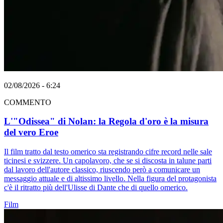
02/08/2026 - 6:24
COMMENTO
L'"Odissea" di Nolan: la Regola d'oro è la misura
del vero Eroe
Il film tratto dal testo omerico sta registrando cifre record nelle sale
ticinesi e svizzere. Un capolavoro, che se si discosta in talune parti
dal lavoro dell'autore classico, riuscendo però a comunicare un
messaggio attuale e di altissimo livello. Nella figura del protagonista
c'è il ritratto più dell'Ulisse di Dante che di quello omerico.
Film