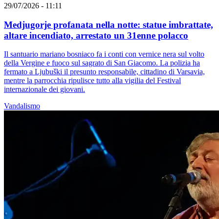
29/07/2026 - 11:11
Medjugorje profanata nella notte: statue imbrattate,
altare incendiato, arrestato un 31enne polacco
Il santuario mariano bosniaco fa i conti con vernice nera sul volto
della Vergine e fuoco sul sagrato di San Giacomo. La polizia ha
fermato a Ljubuški il presunto responsabile, cittadino di Varsavia,
mentre la parrocchia ripulisce tutto alla vigilia del Festival
internazionale dei giovani.
Vandalismo