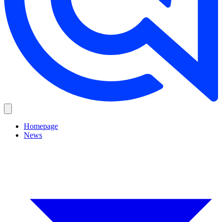
Homepage
News