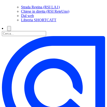
Strada Regina (RSI LA1)
Chiese in diretta (RSI ReteUno)
Dal web
Libreria SHORTCATT