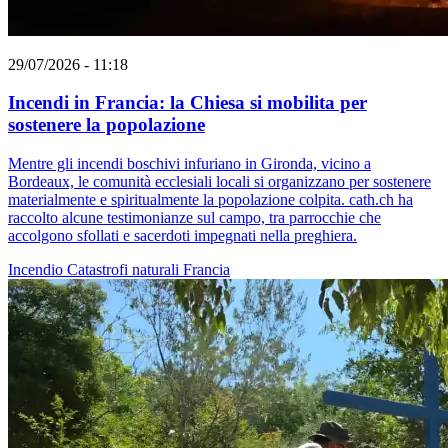
29/07/2026 - 11:18
Incendi in Francia: la Chiesa si mobilita per
sostenere la popolazione
Mentre gli incendi boschivi infuriano in Gironda, vicino a
Bordeaux, le comunità ecclesiali locali si organizzano per sostenere
materialmente e spiritualmente la popolazione colpita. cath.ch ha
raccolto alcune testimonianze sul campo, tra parrocchie che
accolgono sfollati e sacerdoti impegnati nella preghiera.
Incendio
Catastrofi naturali
Francia