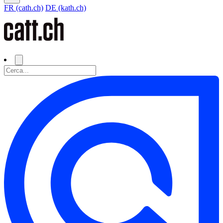
FR (cath.ch)
DE (kath.ch)