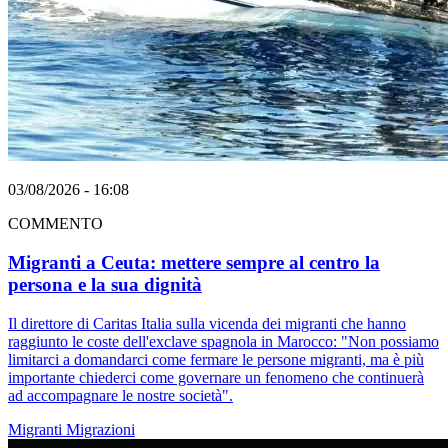
03/08/2026 - 16:08
COMMENTO
Migranti a Ceuta: mettere sempre al centro la
persona e la sua dignità
Il direttore di Caritas Italia sulla vicenda dei migranti che hanno
raggiunto le coste dell'exclave spagnola in Marocco: "Non possiamo
limitarci a domandarci come fermare le persone migranti, ma è più
importante chiederci come governare un fenomeno che continuerà
ad accompagnare le nostre società".
Migranti
Migrazioni