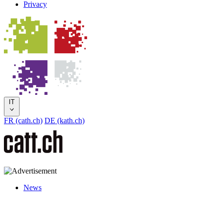
Privacy
IT
FR (cath.ch)
DE (kath.ch)
News