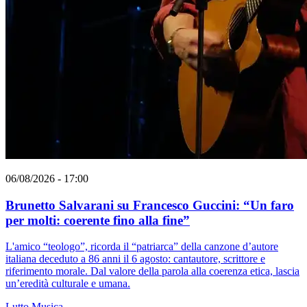
06/08/2026 - 17:00
Brunetto Salvarani su Francesco Guccini: “Un faro
per molti: coerente fino alla fine”
L'amico “teologo”, ricorda il “patriarca” della canzone d’autore
italiana deceduto a 86 anni il 6 agosto: cantautore, scrittore e
riferimento morale. Dal valore della parola alla coerenza etica, lascia
un’eredità culturale e umana.
Lutto
Musica