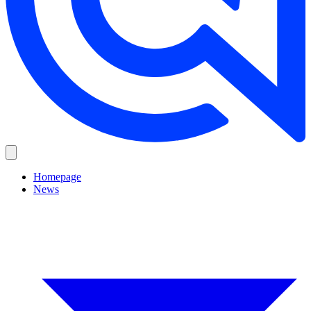
Homepage
News