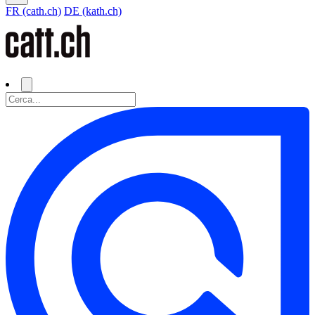
FR (cath.ch)
DE (kath.ch)