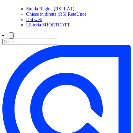
Strada Regina (RSI LA1)
Chiese in diretta (RSI ReteUno)
Dal web
Libreria SHORTCATT