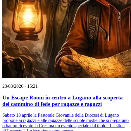
23/03/2026 - 15:21
Un Escape Room in centro a Lugano alla scoperta
del cammino di fede per ragazze e ragazzi
Sabato 18 aprile la Pastorale Giovanile della Diocesi di Lugano
propone ai ragazzi e alle ragazze delle scuole medie che si preparano
o hanno ricevuto la Cresima un evento speciale dal titolo “La sfida
di Lorenzo”. Le iscrizione sono aperte.