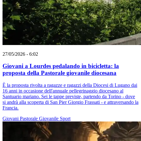
27/05/2026 - 6:02
Giovani a Lourdes pedalando in bicicletta: la
proposta della Pastorale giovanile diocesana
È la proposta rivolta a ragazze e ragazzi della Diocesi di Lugano dai
16 anni in occasione dell'annuale pellegrinaggio diocesano al
Santuario mariano. Sei le tappe previste, partendo da Torino - dove
si andrà alla scoperta di San Pier Giorgio Frassati - e attraversando la
Francia.
Giovani
Pastorale Giovanile
Sport