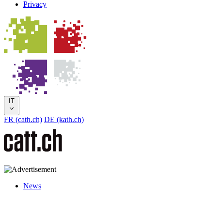
Privacy
IT
FR (cath.ch)
DE (kath.ch)
News