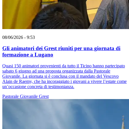
08/06/2026 - 9:53
Gli animatori dei Grest riuniti per una giornata di
formazione a Lugano
Quasi 150 animatori provenienti da tutto il Ticino hanno partecipato
sabato 6 giugno ad una proposta organizzata dalla Pastorale
Giovanile. La giornata si è conclusa con il mandato del Vescovo
Alain de Raemy, che ha incoraggiato i giovani a vivere l’estate come
un’occasione concreta di testimonianza.
Pastorale Giovanile
Grest