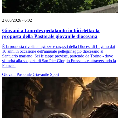
27/05/2026 - 6:02
Giovani a Lourdes pedalando in bicicletta: la
proposta della Pastorale giovanile diocesana
È la proposta rivolta a ragazze e ragazzi della Diocesi di Lugano dai
16 anni in occasione dell'annuale pellegrinaggio diocesano al
Santuario mariano. Sei le tappe previste, partendo da Torino - dove
si andrà alla scoperta di San Pier Giorgio Frassati - e attraversando la
Francia.
Giovani
Pastorale Giovanile
Sport