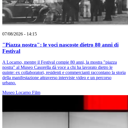
07/08/2026 - 14:15
"Piazza nostra": le voci nascoste dietro 80 anni di
Festival
A Locarno, mentre il Festival compie 80 anni, la mostra "piazza
nostra" al Museo Casorella dà voce a chi ha lavorato dietro le
quinte: ex collaboratori, residenti e commercianti raccontano la storia
della manifestazione attraverso interviste video e un percorso
urbano.
Museo
Locarno
Film