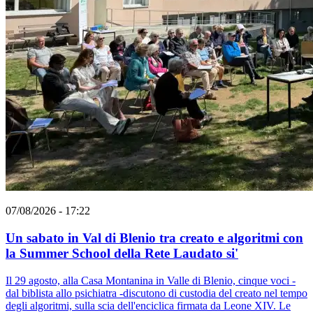
07/08/2026 - 17:22
Un sabato in Val di Blenio tra creato e algoritmi con
la Summer School della Rete Laudato si'
Il 29 agosto, alla Casa Montanina in Valle di Blenio, cinque voci -
dal biblista allo psichiatra -discutono di custodia del creato nel tempo
degli algoritmi, sulla scia dell'enciclica firmata da Leone XIV. Le