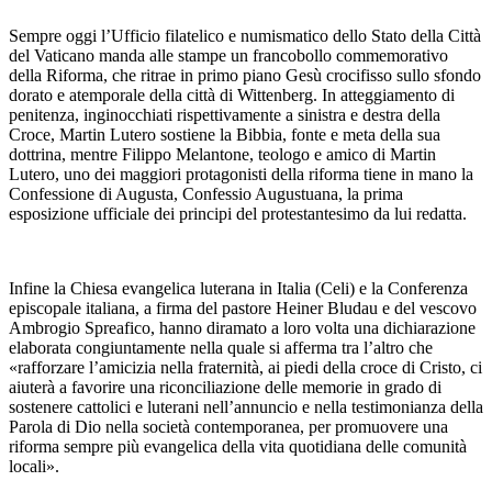
Sempre oggi l’Ufficio filatelico e numismatico dello Stato della Città
del Vaticano manda alle stampe un francobollo commemorativo
della Riforma, che ritrae in primo piano Gesù crocifisso sullo sfondo
dorato e atemporale della città di Wittenberg. In atteggiamento di
penitenza, inginocchiati rispettivamente a sinistra e destra della
Croce, Martin Lutero sostiene la Bibbia, fonte e meta della sua
dottrina, mentre Filippo Melantone, teologo e amico di Martin
Lutero, uno dei maggiori protagonisti della riforma tiene in mano la
Confessione di Augusta, Confessio Augustuana, la prima
esposizione ufficiale dei principi del protestantesimo da lui redatta.
Infine la Chiesa evangelica luterana in Italia (Celi) e la Conferenza
episcopale italiana, a firma del pastore Heiner Bludau e del vescovo
Ambrogio Spreafico, hanno diramato a loro volta una dichiarazione
elaborata congiuntamente nella quale si afferma tra l’altro che
«rafforzare l’amicizia nella fraternità, ai piedi della croce di Cristo, ci
aiuterà a favorire una riconciliazione delle memorie in grado di
sostenere cattolici e luterani nell’annuncio e nella testimonianza della
Parola di Dio nella società contemporanea, per promuovere una
riforma sempre più evangelica della vita quotidiana delle comunità
locali».