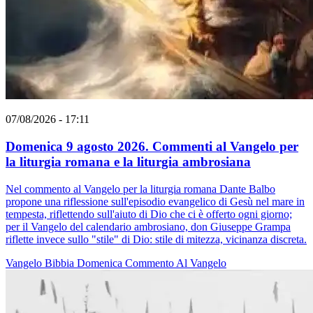
07/08/2026 - 17:11
Domenica 9 agosto 2026. Commenti al Vangelo per
la liturgia romana e la liturgia ambrosiana
Nel commento al Vangelo per la liturgia romana Dante Balbo
propone una riflessione sull'episodio evangelico di Gesù nel mare in
tempesta, riflettendo sull'aiuto di Dio che ci è offerto ogni giorno;
per il Vangelo del calendario ambrosiano, don Giuseppe Grampa
riflette invece sullo "stile" di Dio: stile di mitezza, vicinanza discreta.
Vangelo
Bibbia
Domenica
Commento Al Vangelo