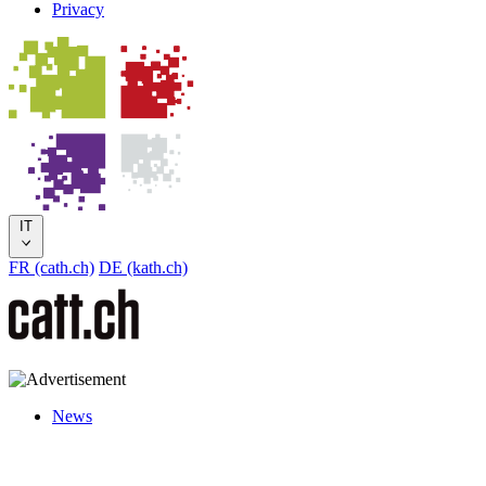
Privacy
IT
FR (cath.ch)
DE (kath.ch)
News