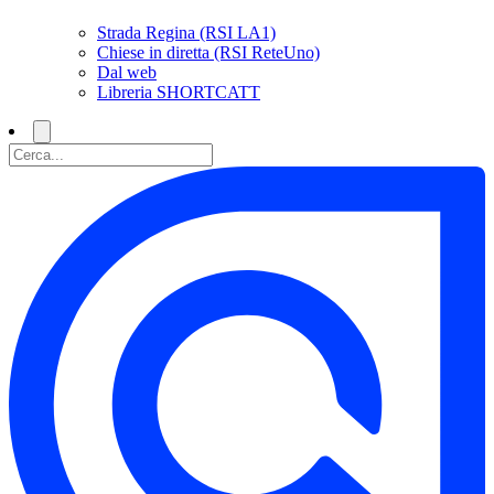
Strada Regina (RSI LA1)
Chiese in diretta (RSI ReteUno)
Dal web
Libreria SHORTCATT