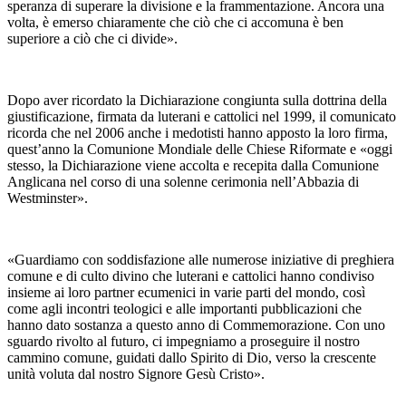
speranza di superare la divisione e la frammentazione. Ancora una
volta, è emerso chiaramente che ciò che ci accomuna è ben
superiore a ciò che ci divide».
Dopo aver ricordato la Dichiarazione congiunta sulla dottrina della
giustificazione, firmata da luterani e cattolici nel 1999, il comunicato
ricorda che nel 2006 anche i medotisti hanno apposto la loro firma,
quest’anno la Comunione Mondiale delle Chiese Riformate e «oggi
stesso, la Dichiarazione viene accolta e recepita dalla Comunione
Anglicana nel corso di una solenne cerimonia nell’Abbazia di
Westminster».
«Guardiamo con soddisfazione alle numerose iniziative di preghiera
comune e di culto divino che luterani e cattolici hanno condiviso
insieme ai loro partner ecumenici in varie parti del mondo, così
come agli incontri teologici e alle importanti pubblicazioni che
hanno dato sostanza a questo anno di Commemorazione. Con uno
sguardo rivolto al futuro, ci impegniamo a proseguire il nostro
cammino comune, guidati dallo Spirito di Dio, verso la crescente
unità voluta dal nostro Signore Gesù Cristo».