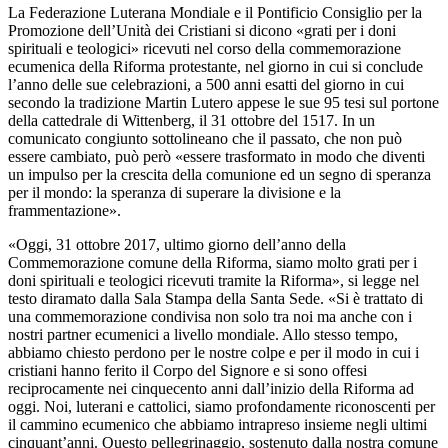
La Federazione Luterana Mondiale e il Pontificio Consiglio per la
Promozione dell’Unità dei Cristiani si dicono «grati per i doni
spirituali e teologici» ricevuti nel corso della commemorazione
ecumenica della Riforma protestante, nel giorno in cui si conclude
l’anno delle sue celebrazioni, a 500 anni esatti del giorno in cui
secondo la tradizione Martin Lutero appese le sue 95 tesi sul portone
della cattedrale di Wittenberg, il 31 ottobre del 1517. In un
comunicato congiunto sottolineano che il passato, che non può
essere cambiato, può però «essere trasformato in modo che diventi
un impulso per la crescita della comunione ed un segno di speranza
per il mondo: la speranza di superare la divisione e la
frammentazione».
«Oggi, 31 ottobre 2017, ultimo giorno dell’anno della
Commemorazione comune della Riforma, siamo molto grati per i
doni spirituali e teologici ricevuti tramite la Riforma», si legge nel
testo diramato dalla Sala Stampa della Santa Sede. «Si è trattato di
una commemorazione condivisa non solo tra noi ma anche con i
nostri partner ecumenici a livello mondiale. Allo stesso tempo,
abbiamo chiesto perdono per le nostre colpe e per il modo in cui i
cristiani hanno ferito il Corpo del Signore e si sono offesi
reciprocamente nei cinquecento anni dall’inizio della Riforma ad
oggi. Noi, luterani e cattolici, siamo profondamente riconoscenti per
il cammino ecumenico che abbiamo intrapreso insieme negli ultimi
cinquant’anni. Questo pellegrinaggio, sostenuto dalla nostra comune