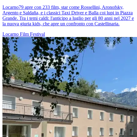
Locarno79 apre con 233 film, star come Rossellini, Aronofsky,
Argento e Saldaña, e i classici Taxi Driver e Balla coi lupi in Piazza
Grande. Tra i temi caldi: l'anticipo a luglio per gli 80 anni nel 2027 e
la nuova giuria kids, che apre un confronto con Castellinaria.
Locarno
Film
Festival