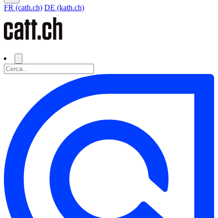
FR (cath.ch)
DE (kath.ch)