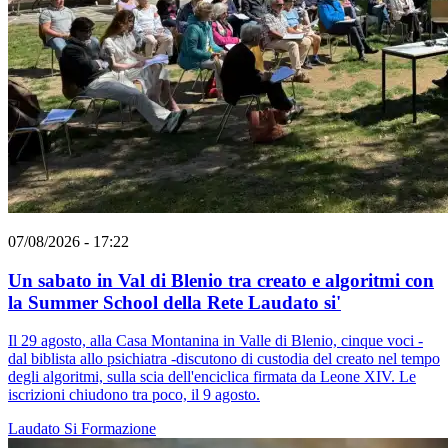
07/08/2026 - 17:22
Un sabato in Val di Blenio tra creato e algoritmi con
la Summer School della Rete Laudato si'
Il 29 agosto, alla Casa Montanina in Valle di Blenio, cinque voci -
dal biblista allo psichiatra -discutono di custodia del creato nel tempo
degli algoritmi, sulla scia dell'enciclica firmata da Leone XIV. Le
iscrizioni chiudono tra poco, il 9 agosto.
Laudato Si
Formazione