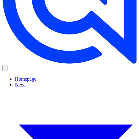
Homepage
News