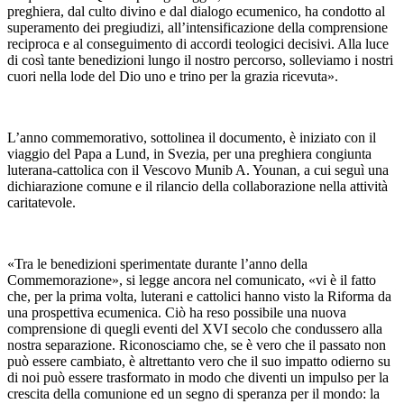
preghiera, dal culto divino e dal dialogo ecumenico, ha condotto al
superamento dei pregiudizi, all’intensificazione della comprensione
reciproca e al conseguimento di accordi teologici decisivi. Alla luce
di così tante benedizioni lungo il nostro percorso, solleviamo i nostri
cuori nella lode del Dio uno e trino per la grazia ricevuta».
L’anno commemorativo, sottolinea il documento, è iniziato con il
viaggio del Papa a Lund, in Svezia, per una preghiera congiunta
luterana-cattolica con il Vescovo Munib A. Younan, a cui seguì una
dichiarazione comune e il rilancio della collaborazione nella attività
caritatevole.
«Tra le benedizioni sperimentate durante l’anno della
Commemorazione», si legge ancora nel comunicato, «vi è il fatto
che, per la prima volta, luterani e cattolici hanno visto la Riforma da
una prospettiva ecumenica. Ciò ha reso possibile una nuova
comprensione di quegli eventi del XVI secolo che condussero alla
nostra separazione. Riconosciamo che, se è vero che il passato non
può essere cambiato, è altrettanto vero che il suo impatto odierno su
di noi può essere trasformato in modo che diventi un impulso per la
crescita della comunione ed un segno di speranza per il mondo: la