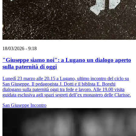
18/03/2026 - 9:18
"Giuseppe siamo noi": a Lugano un dialogo aperto
sulla paternità di oggi
Lunedì 23 marzo alle 20.15 a Lugano, ultimo incontro del ciclo su
San Giuseppe. Il pedagogista J. Dotti e il biblista E. Borghi
dialogano sulla paternità oggi tra fede e lavoro. Alle 19.00 visita
guidata esclusiva agli spazi segreti dell’ex monastero delle Clarisse.
San Giuseppe
Incontro