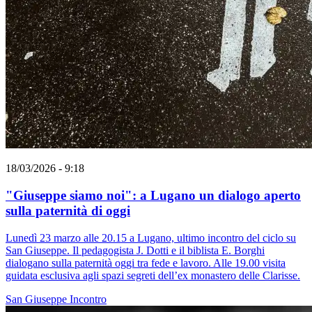
18/03/2026 - 9:18
"Giuseppe siamo noi": a Lugano un dialogo aperto
sulla paternità di oggi
Lunedì 23 marzo alle 20.15 a Lugano, ultimo incontro del ciclo su
San Giuseppe. Il pedagogista J. Dotti e il biblista E. Borghi
dialogano sulla paternità oggi tra fede e lavoro. Alle 19.00 visita
guidata esclusiva agli spazi segreti dell’ex monastero delle Clarisse.
San Giuseppe
Incontro