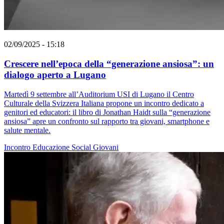
02/09/2025 - 15:18
Crescere nell’epoca della “generazione ansiosa”: un
dialogo aperto a Lugano
Martedì 9 settembre all’Auditorium USI di Lugano il Centro
Culturale della Svizzera Italiana propone un incontro dedicato a
genitori ed educatori: il libro di Jonathan Haidt sulla “generazione
ansiosa” apre un confronto sul rapporto tra giovani, smartphone e
salute mentale.
Incontro
Educazione
Social
Giovani