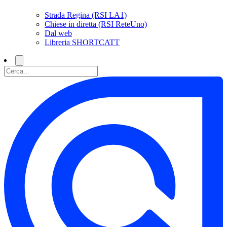
Strada Regina (RSI LA1)
Chiese in diretta (RSI ReteUno)
Dal web
Libreria SHORTCATT