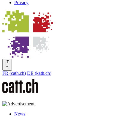
Privacy
IT
FR (cath.ch)
DE (kath.ch)
News