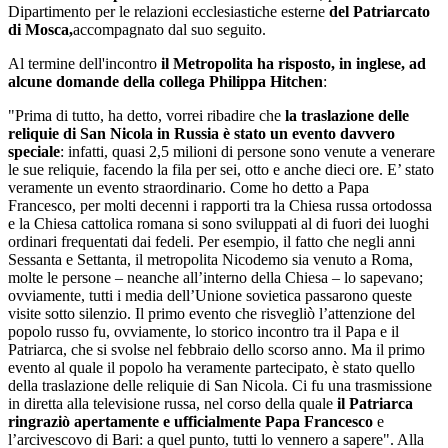
Dipartimento per le relazioni ecclesiastiche esterne
del Patriarcato
di Mosca,
accompagnato dal suo seguito.
Al termine dell'incontro
il Metropolita ha risposto, in inglese, ad
alcune domande della collega Philippa Hitchen
:
"Prima di tutto, ha detto, vorrei ribadire che
la traslazione delle
reliquie di San Nicola in Russia è stato un evento davvero
speciale
: infatti, quasi 2,5 milioni di persone sono venute a venerare
le sue reliquie, facendo la fila per sei, otto e anche dieci ore. E’ stato
veramente un evento straordinario. Come ho detto a Papa
Francesco, per molti decenni i rapporti tra la Chiesa russa ortodossa
e la Chiesa cattolica romana si sono sviluppati al di fuori dei luoghi
ordinari frequentati dai fedeli. Per esempio, il fatto che negli anni
Sessanta e Settanta, il metropolita Nicodemo sia venuto a Roma,
molte le persone – neanche all’interno della Chiesa – lo sapevano;
ovviamente, tutti i media dell’Unione sovietica passarono queste
visite sotto silenzio. Il primo evento che risvegliò l’attenzione del
popolo russo fu, ovviamente, lo storico incontro tra il Papa e il
Patriarca, che si svolse nel febbraio dello scorso anno. Ma il primo
evento al quale il popolo ha veramente partecipato, è stato quello
della traslazione delle reliquie di San Nicola. Ci fu una trasmissione
in diretta alla televisione russa, nel corso della quale
il Patriarca
ringraziò apertamente e ufficialmente Papa Francesco
e
l’arcivescovo di Bari: a quel punto, tutti lo vennero a sapere". Alla