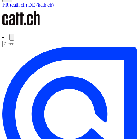
FR (cath.ch)
DE (kath.ch)