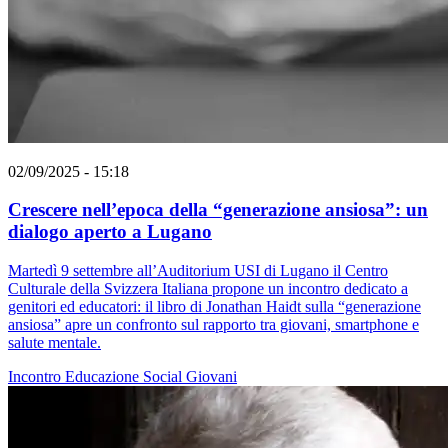
02/09/2025 - 15:18
Crescere nell’epoca della “generazione ansiosa”: un
dialogo aperto a Lugano
Martedì 9 settembre all’Auditorium USI di Lugano il Centro
Culturale della Svizzera Italiana propone un incontro dedicato a
genitori ed educatori: il libro di Jonathan Haidt sulla “generazione
ansiosa” apre un confronto sul rapporto tra giovani, smartphone e
salute mentale.
Incontro
Educazione
Social
Giovani