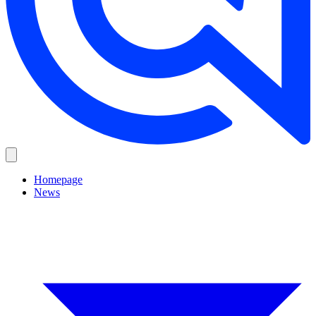
Homepage
News