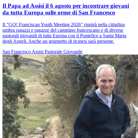
Il Papa ad Assisi il 6 agosto per incontrare giovani
da tutta Europa sulle orme di San Francesco
Il "GO! Franciscan Youth Meeting 2026" riunirà nella cittadina
umbra ragazzi e ragazze del cammino francescano e di diverse
pastorali giovanili di tutta Europa con il Pontefice a Santa Maria
degli Angeli. Anche un gruppetto di ticinesi sarà presente.
San Francesco
Assisi
Pastorale Giovanile