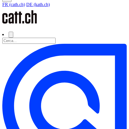
FR (cath.ch)
DE (kath.ch)