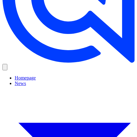
Homepage
News