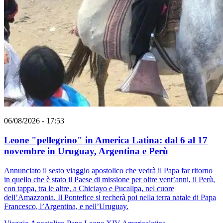
06/08/2026 - 17:53
Leone "pellegrino" in America Latina: dal 6 al 17
novembre in Uruguay, Argentina e Perù
Annunciato il sesto viaggio apostolico che vedrà il Papa far ritorno
in quello che è stato il Paese di missione per oltre vent’anni, il Perù,
con tappa, tra le altre, a Chiclayo e Pucallpa, nel cuore
dell’Amazzonia. Il Pontefice si recherà poi nella terra natale di Papa
Francesco, l’Argentina, e nell’Uruguay.