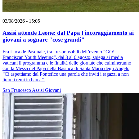
03/08/2026 - 15:05
Assisi attende Leone: dal Papa l'incoraggiamento ai
giovani a sognare "cose grandi"
Fra Luca de Pasquale, tra i responsabili dell’evento “GO!
Franciscan Youth Meeting”, dal 3 al 6 agosto, spiega ai media
vaticani il programma e le finalità delle giornate che culmineranno
con la Messa del Papa nella Basilica di Santa Maria degli Angeli:
“Ci aspettiamo dal Pontefice una parola che inviti i ragazzi a non
tirare i remi in barca”.
San Francesco
Assisi
Giovani