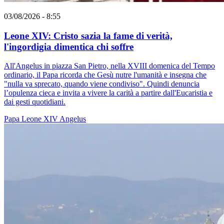
03/08/2026 - 8:55
Leone XIV: Cristo sazia la fame di verità,
l'ingordigia dimentica chi soffre
All'Angelus in piazza San Pietro, nella XVIII domenica del Tempo
ordinario, il Papa ricorda che Gesù nutre l'umanità e insegna che
"nulla va sprecato, quando viene condiviso". Quindi denuncia
l’opulenza cieca e invita a vivere la carità a partire dall'Eucaristia e
dai gesti quotidiani.
Papa Leone XIV
Angelus