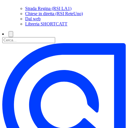
Strada Regina (RSI LA1)
Chiese in diretta (RSI ReteUno)
Dal web
Libreria SHORTCATT