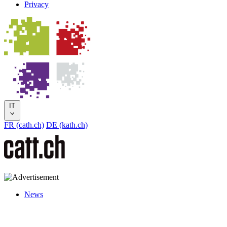
Privacy
IT
FR (cath.ch)
DE (kath.ch)
News