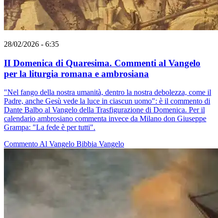
28/02/2026 - 6:35
II Domenica di Quaresima. Commenti al Vangelo
per la liturgia romana e ambrosiana
"Nel fango della nostra umanità, dentro la nostra debolezza, come il
Padre, anche Gesù vede la luce in ciascun uomo": è il commento di
Dante Balbo al Vangelo della Trasfigurazione di Domenica. Per il
calendario ambrosiano commenta invece da Milano don Giuseppe
Grampa: "La fede è per tutti".
Commento Al Vangelo
Bibbia
Vangelo