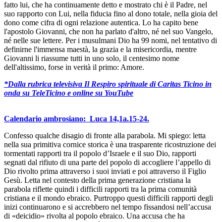
fatto lui, che ha continuamente detto e mostrato chi è il Padre, nel
suo rapporto con Lui, nella fiducia fino al dono totale, nella gioia del
dono come cifra di ogni relazione autentica. Lo ha capito bene
l'apostolo Giovanni, che non ha parlato d'altro, né nel suo Vangelo,
né nelle sue lettere. Per i musulmani Dio ha 99 nomi, nel tentativo di
definirne l'immensa maestà, la grazia e la misericordia, mentre
Giovanni li riassume tutti in uno solo, il centesimo nome
dell'altissimo, forse in verità il primo: Amore.
*Dalla rubrica televisiva Il Respiro spirituale di Caritas Ticino in
onda su TeleTicino e online su YouTube
Calendario ambrosiano: Luca 14,1a.15-24.
Confesso qualche disagio di fronte alla parabola. Mi spiego: letta
nella sua primitiva cornice storica è una trasparente ricostruzione dei
tormentati rapporti tra il popolo d’Israele e il suo Dio, rapporti
segnati dal rifiuto di una parte del popolo di accogliere l’appello di
Dio rivolto prima attraverso i suoi inviati e poi attraverso il Figlio
Gesù. Letta nel contesto della prima generazione cristiana la
parabola riflette quindi i difficili rapporti tra la prima comunità
cristiana e il mondo ebraico. Purtroppo questi difficili rapporti degli
inizi continuarono e si accrebbero nel tempo fissandosi nell’accusa
di «deicidio» rivolta al popolo ebraico. Una accusa che ha