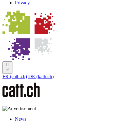
Privacy
IT
FR (cath.ch)
DE (kath.ch)
News