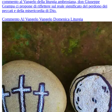
commento al Vangelo della liturgia ambrosiana, don Giuseppe
Grampa ci propone di riflettere sul reale significato del perdono dei
peccati e della misericordia di Dio.
Commento Al Vangelo
Vangelo
Domenica
Liturgia