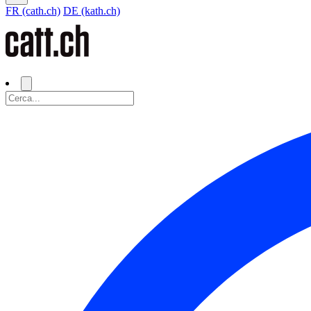
FR (cath.ch)
DE (kath.ch)