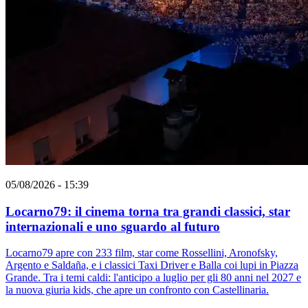
05/08/2026 - 15:39
Locarno79: il cinema torna tra grandi classici, star
internazionali e uno sguardo al futuro
Locarno79 apre con 233 film, star come Rossellini, Aronofsky,
Argento e Saldaña, e i classici Taxi Driver e Balla coi lupi in Piazza
Grande. Tra i temi caldi: l'anticipo a luglio per gli 80 anni nel 2027 e
la nuova giuria kids, che apre un confronto con Castellinaria.