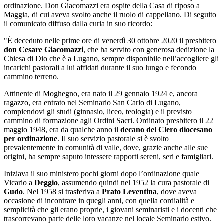
ordinazione. Don Giacomazzi era ospite della Casa di riposo a
Maggia, di cui aveva svolto anche il ruolo di cappellano. Di seguito
il comunicato diffuso dalla curia in suo ricordo:
"È deceduto nelle prime ore di venerdì 30 ottobre 2020 il presbitero
don Cesare Giacomazzi
, che ha servito con generosa dedizione la
Chiesa di Dio che è a Lugano, sempre disponibile nell’accogliere gli
incarichi pastorali a lui affidati durante il suo lungo e fecondo
cammino terreno.
Attinente di Moghegno, era nato il 29 gennaio 1924 e, ancora
ragazzo, era entrato nel Seminario San Carlo di Lugano,
compiendovi gli studi (ginnasio, liceo, teologia) e il previsto
cammino di formazione agli Ordini Sacri. Ordinato presbitero il 22
maggio 1948, era da qualche anno il
decano del Clero diocesano
per ordinazione
. Il suo servizio pastorale si è svolto
prevalentemente in comunità di valle, dove, grazie anche alle sue
origini, ha sempre saputo intessere rapporti sereni, seri e famigliari.
Iniziava il suo ministero pochi giorni dopo l’ordinazione quale
Vicario a
Deggio
, assumendo quindi nel 1952 la cura pastorale di
Gudo
. Nel 1958 si trasferiva a
Prato Leventina
, dove aveva
occasione di incontrare in quegli anni, con quella cordialità e
semplicità che gli erano proprie, i giovani seminaristi e i docenti che
trascorrevano parte delle loro vacanze nel locale Seminario estivo.