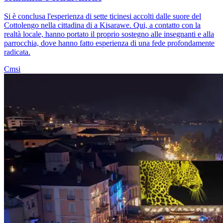
Si è conclusa l'esperienza di sette ticinesi accolti dalle suore del
Cottolengo nella cittadina di a Kisarawe. Qui, a contatto con la
realtà locale, hanno portato il proprio sostegno alle insegnanti e alla
parrocchia, dove hanno fatto esperienza di una fede profondamente
radicata.
Cmsi