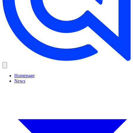
Homepage
News