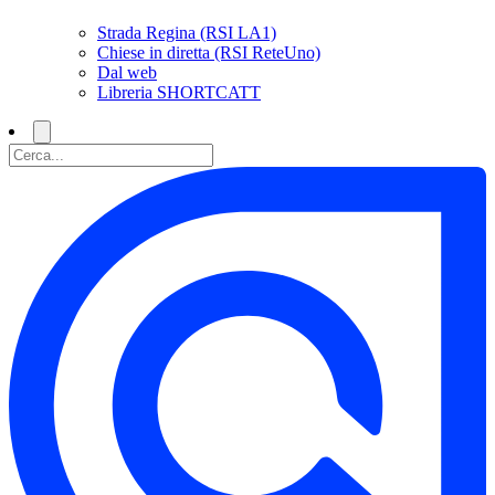
Strada Regina (RSI LA1)
Chiese in diretta (RSI ReteUno)
Dal web
Libreria SHORTCATT