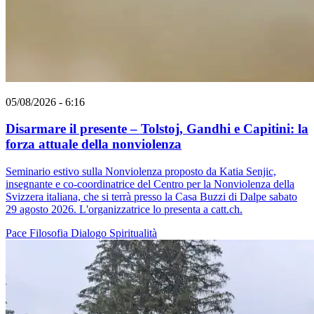
05/08/2026 - 6:16
Disarmare il presente – Tolstoj, Gandhi e Capitini: la
forza attuale della nonviolenza
Seminario estivo sulla Nonviolenza proposto da Katia Senjic,
insegnante e co-coordinatrice del Centro per la Nonviolenza della
Svizzera italiana, che si terrà presso la Casa Buzzi di Dalpe sabato
29 agosto 2026. L'organizzatrice lo presenta a catt.ch.
Pace
Filosofia
Dialogo
Spiritualità