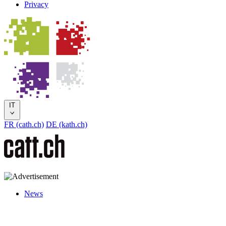
Privacy
IT
FR (cath.ch)
DE (kath.ch)
News