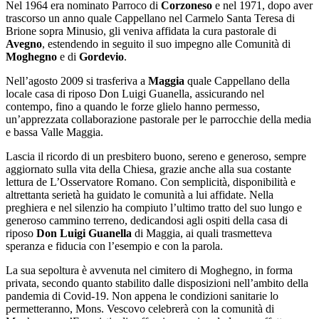
Nel 1964 era nominato Parroco di
Corzoneso
e nel 1971, dopo aver
trascorso un anno quale Cappellano nel Carmelo Santa Teresa di
Brione sopra Minusio, gli veniva affidata la cura pastorale di
Avegno
, estendendo in seguito il suo impegno alle Comunità di
Moghegno
e di
Gordevio
.
Nell’agosto 2009 si trasferiva a
Maggia
quale Cappellano della
locale casa di riposo Don Luigi Guanella, assicurando nel
contempo, fino a quando le forze glielo hanno permesso,
un’apprezzata collaborazione pastorale per le parrocchie della media
e bassa Valle Maggia.
Lascia il ricordo di un presbitero buono, sereno e generoso, sempre
aggiornato sulla vita della Chiesa, grazie anche alla sua costante
lettura de L’Osservatore Romano. Con semplicità, disponibilità e
altrettanta serietà ha guidato le comunità a lui affidate. Nella
preghiera e nel silenzio ha compiuto l’ultimo tratto del suo lungo e
generoso cammino terreno, dedicandosi agli ospiti della casa di
riposo
Don Luigi Guanella
di Maggia, ai quali trasmetteva
speranza e fiducia con l’esempio e con la parola.
La sua sepoltura è avvenuta nel cimitero di Moghegno, in forma
privata, secondo quanto stabilito dalle disposizioni nell’ambito della
pandemia di Covid-19. Non appena le condizioni sanitarie lo
permetteranno, Mons. Vescovo celebrerà con la comunità di