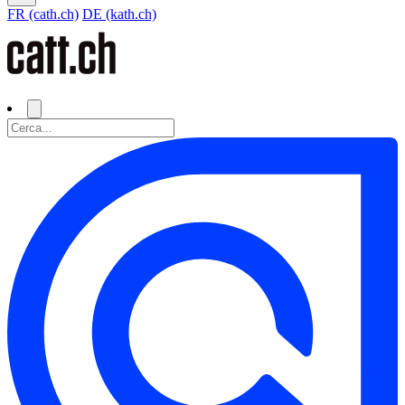
FR (cath.ch)
DE (kath.ch)