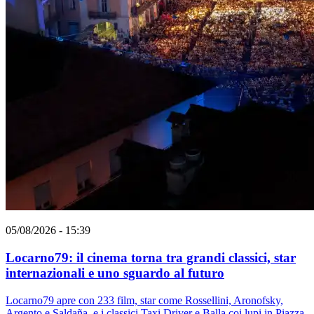
05/08/2026 - 15:39
Locarno79: il cinema torna tra grandi classici, star
internazionali e uno sguardo al futuro
Locarno79 apre con 233 film, star come Rossellini, Aronofsky,
Argento e Saldaña, e i classici Taxi Driver e Balla coi lupi in Piazza