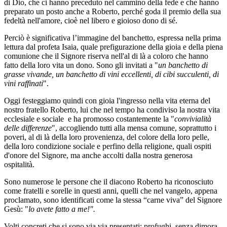
di Dio, che ci hanno preceduto nel cammino della fede e che hanno
preparato un posto anche a Roberto, perché goda il premio della sua
fedeltà nell'amore, cioè nel libero e gioioso dono di sé.
Perciò è significativa l’immagine del banchetto, espressa nella prima
lettura dal profeta Isaia, quale prefigurazione della gioia e della piena
comunione che il Signore riserva nell'al di là a coloro che hanno
fatto della loro vita un dono. Sono gli invitati a "
un banchetto di
grasse vivande, un banchetto di vini eccellenti, di cibi succulenti, di
vini raffinati
".
Oggi festeggiamo quindi con gioia l'ingresso nella vita eterna del
nostro fratello Roberto, lui che nel tempo ha condiviso la nostra vita
ecclesiale e sociale e ha promosso costantemente la "
convivialità
delle differenze
", accogliendo tutti alla mensa comune, soprattutto i
poveri, al di là della loro provenienza, del colore della loro pelle,
della loro condizione sociale e perfino della religione, quali ospiti
d'onore del Signore, ma anche accolti dalla nostra generosa
ospitalità.
Sono numerose le persone che il diacono Roberto ha riconosciuto
come fratelli e sorelle in questi anni, quelli che nel vangelo, appena
proclamato, sono identificati come la stessa “carne viva” del Signore
Gesù: "
lo avete fatto a me!".
Volti concreti che si sono via via presentati: profughi, senza dimora,