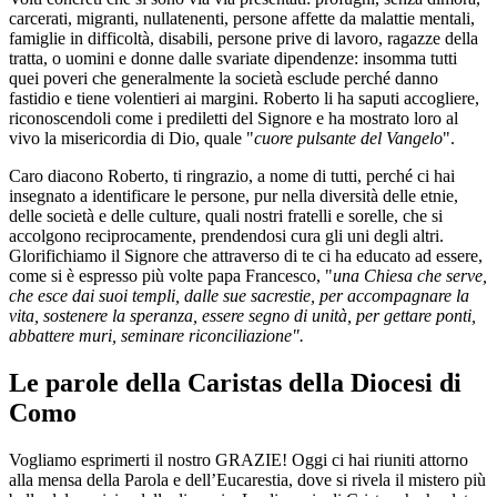
carcerati, migranti, nullatenenti, persone affette da malattie mentali,
famiglie in difficoltà, disabili, persone prive di lavoro, ragazze della
tratta, o uomini e donne dalle svariate dipendenze: insomma tutti
quei poveri che generalmente la società esclude perché danno
fastidio e tiene volentieri ai margini. Roberto li ha saputi accogliere,
riconoscendoli come i prediletti del Signore e ha mostrato loro al
vivo la misericordia di Dio, quale "
cuore pulsante del Vangelo
".
Caro diacono Roberto, ti ringrazio, a nome di tutti, perché ci hai
insegnato a identificare le persone, pur nella diversità delle etnie,
delle società e delle culture, quali nostri fratelli e sorelle, che si
accolgono reciprocamente, prendendosi cura gli uni degli altri.
Glorifichiamo il Signore che attraverso di te ci ha educato ad essere,
come si è espresso più volte papa Francesco, "
una Chiesa che serve,
che esce dai suoi templi, dalle sue sacrestie, per accompagnare la
vita, sostenere la speranza, essere segno di unità, per gettare ponti,
abbattere muri, seminare riconciliazione".
Le parole della Caristas della Diocesi di
Como
Vogliamo esprimerti il nostro GRAZIE! Oggi ci hai riuniti attorno
alla mensa della Parola e dell’Eucarestia, dove si rivela il mistero più