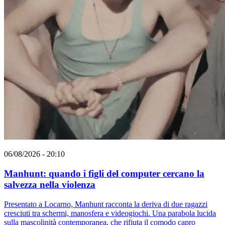
06/08/2026 - 20:10
Manhunt: quando i figli del computer cercano la
salvezza nella violenza
Presentato a Locarno, Manhunt racconta la deriva di due ragazzi
cresciuti tra schermi, manosfera e videogiochi. Una parabola lucida
sulla mascolinità contemporanea, che rifiuta il comodo capro