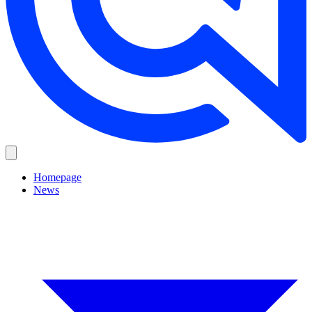
Homepage
News