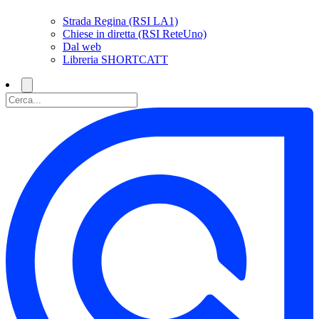
Strada Regina (RSI LA1)
Chiese in diretta (RSI ReteUno)
Dal web
Libreria SHORTCATT