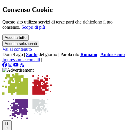
Consenso Cookie
Questo sito utilizza servizi di terze parti che richiedono il tuo
consenso.
Scopri di più
Accetta tutto
Accetta selezionati
Vai al contenuto
Dom 9 ago
|
Santo
del giorno
|
Parola rito
Romano
|
Ambrosiano
Impressum e contatti
|
IT