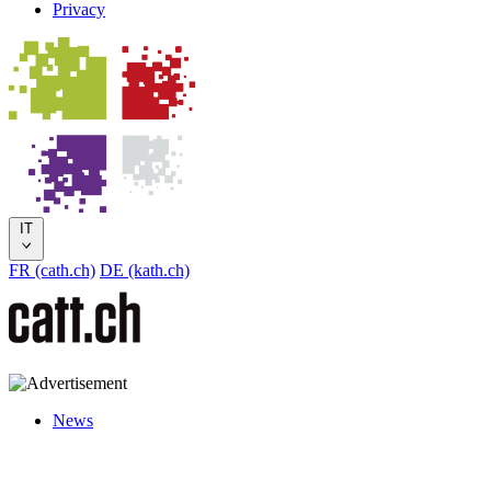
Privacy
IT
FR (cath.ch)
DE (kath.ch)
News