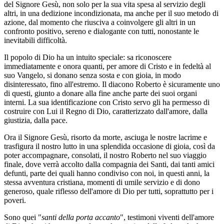
del Signore Gesù, non solo per la sua vita spesa al servizio degli
altri, in una dedizione incondizionata, ma anche per il suo metodo di
azione, dal momento che riusciva a coinvolgere gli altri in un
confronto positivo, sereno e dialogante con tutti, nonostante le
inevitabili difficoltà.
Il popolo di Dio ha un intuito speciale: sa riconoscere
immediatamente e onora quanti, per amore di Cristo e in fedeltà al
suo Vangelo, si donano senza sosta e con gioia, in modo
disinteressato, fino all'estremo. Il diacono Roberto è sicuramente uno
di questi, giunto a donare alla fine anche parte dei suoi organi
interni. La sua identificazione con Cristo servo gli ha permesso di
costruire con Lui il Regno di Dio, caratterizzato dall'amore, dalla
giustizia, dalla pace.
Ora il Signore Gesù, risorto da morte, asciuga le nostre lacrime e
trasfigura il nostro lutto in una splendida occasione di gioia, così da
poter accompagnare, consolati, il nostro Roberto nel suo viaggio
finale, dove verrà accolto dalla compagnia dei Santi, dai tanti amici
defunti, parte dei quali hanno condiviso con noi, in questi anni, la
stessa avventura cristiana, momenti di umile servizio e di dono
generoso, quale riflesso dell'amore di Dio per tutti, soprattutto per i
poveri.
Sono quei "
santi della porta accanto
", testimoni viventi dell'amore