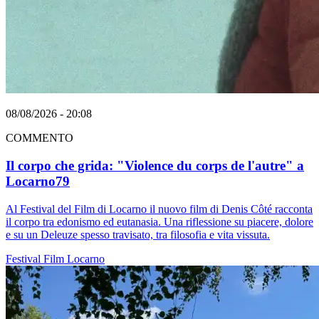
08/08/2026 - 20:08
COMMENTO
Il corpo che grida: "Violence du corps de l'autre" a
Locarno79
Al Festival del Film di Locarno il nuovo film di Denis Côté racconta
il corpo tra edonismo ed eutanasia. Una riflessione su piacere, dolore
e su un Deleuze spesso travisato, tra filosofia e vita vissuta.
Festival
Film
Locarno