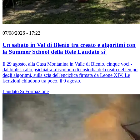
07/08/2026 - 17:22
Un sabato in Val di Blenio tra creato e algoritmi con
la Summer School della Rete Laudato si'
Il 29 agosto, alla Casa Montanina in Valle di Blenio, cinque voci -
dal biblista allo psichiatra -discutono di custodia del creato nel tempo
degli algoritmi, sulla scia dell'enciclica firmata da Leone XIV. Le
iscrizioni chiudono tra poco, il 9 agosto.
Laudato Si
Formazione