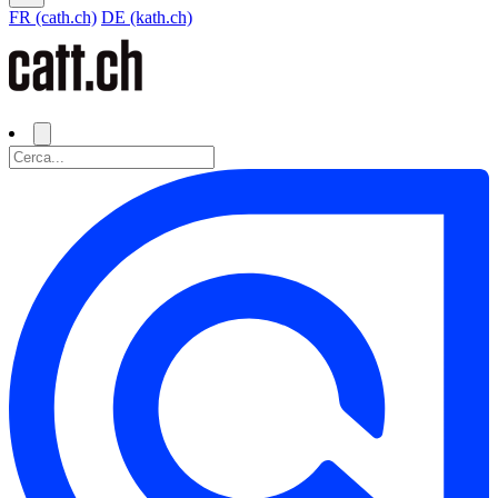
FR (cath.ch)
DE (kath.ch)