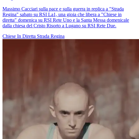
Massimo Cacciari sulla pace e sulla guerra in replica a "Strada
Regina" sabato su RSI La1, una gioia che libera a "Chiese in
diretta" domenica su RSI Rete Uno e la Santa Messa domenicale
dalla chiesa del Cristo Risorto a Lugano su RSI Rete Due.
Chiese In Diretta
Strada Regina