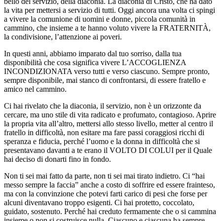
bello del servizio, della diaconia. La diaconia di Cristo, che ha dato
la vita per mettersi a servizio di tutti. Oggi ancora una volta ci spingi
a vivere la comunione di uomini e donne, piccola comunità in
cammino, che insieme a te hanno voluto vivere la FRATERNITÀ,
la condivisione, l’attenzione ai poveri.
In questi anni, abbiamo imparato dal tuo sorriso, dalla tua
disponibilità che cosa significa vivere L’ACCOGLIENZA
INCONDIZIONATA verso tutti e verso ciascuno. Sempre pronto,
sempre disponibile, mai stanco di confrontarsi, di essere fratello e
amico nel cammino.
Ci hai rivelato che la diaconia, il servizio, non è un orizzonte da
cercare, ma uno stile di vita radicato e profumato, contagioso. Aprire
la propria vita all’altro, mettersi allo stesso livello, metter al centro il
fratello in difficoltà, non esitare ma fare passi coraggiosi ricchi di
speranza e fiducia, perché l’uomo e la donna in difficoltà che si
presentavano davanti a te erano il VOLTO DI COLUI per il Quale
hai deciso di donarti fino in fondo.
Non ti sei mai fatto da parte, non ti sei mai tirato indietro. Ci “hai
messo sempre la faccia” anche a costo di soffrire ed essere frainteso,
ma con la convinzione che potevi farti carico di pesi che forse per
alcuni diventavano troppo esigenti. Ci hai protetto, coccolato,
guidato, sostenuto. Perché hai creduto fermamente che o si cammina
insieme o non si costruisce nulla. Ciascuno e ciascuna ha sempre