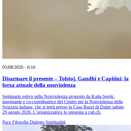
05/08/2026 - 6:16
Disarmare il presente – Tolstoj, Gandhi e Capitini: la
forza attuale della nonviolenza
Seminario estivo sulla Nonviolenza proposto da Katia Senjic,
insegnante e co-coordinatrice del Centro per la Nonviolenza della
Svizzera italiana, che si terrà presso la Casa Buzzi di Dalpe sabato
29 agosto 2026. L'organizzatrice lo presenta a catt.ch.
Pace
Filosofia
Dialogo
Spiritualità