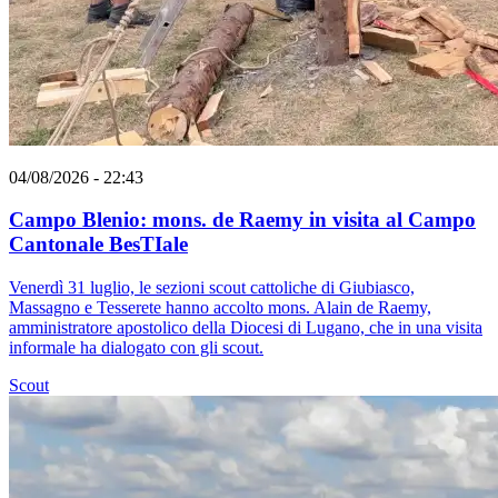
04/08/2026 - 22:43
Campo Blenio: mons. de Raemy in visita al Campo
Cantonale BesTIale
Venerdì 31 luglio, le sezioni scout cattoliche di Giubiasco,
Massagno e Tesserete hanno accolto mons. Alain de Raemy,
amministratore apostolico della Diocesi di Lugano, che in una visita
informale ha dialogato con gli scout.
Scout