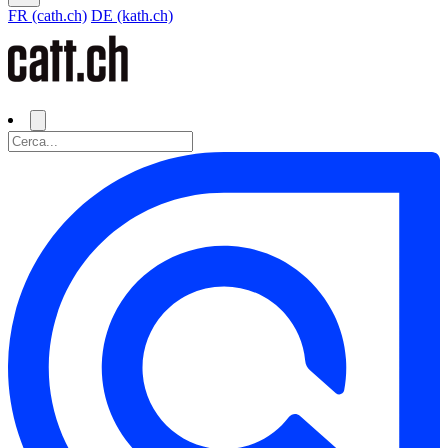
FR (cath.ch)
DE (kath.ch)