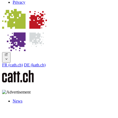
Privacy
IT
FR (cath.ch)
DE (kath.ch)
News