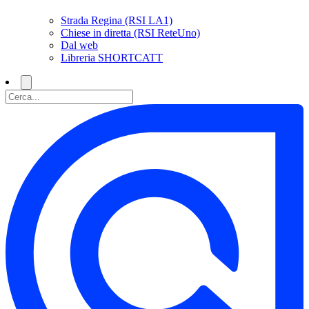
Strada Regina (RSI LA1)
Chiese in diretta (RSI ReteUno)
Dal web
Libreria SHORTCATT