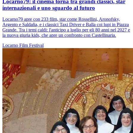
Locarno79: il cinema torna tra grandi classici, star
internazionali e uno sguardo al futuro
Locarno79 apre con 233 film, star come Rossellini, Aronofsky,
Argento e Saldaña, e i classici Taxi Driver e Balla coi lupi in Piazza
Grande. Tra i temi caldi: l'anticipo a luglio per gli 80 anni nel 2027 e
la nuova giuria kids, che apre un confronto con Castellinaria.
Locarno
Film
Festival