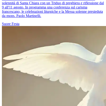
solennità di Santa Chiara con un Triduo di preghiera e riflessione dal
9 all'11 agosto. In programma una conferenza sul carisma
francescano, le celebrazioni liturgiche e la Messa solenne presieduta
da mons. Paolo Martinelli.
Suore
Festa