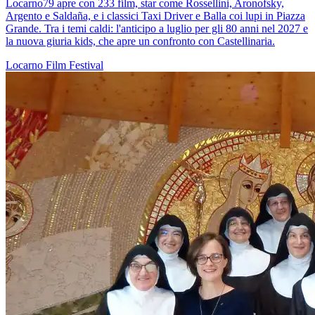
Locarno79 apre con 233 film, star come Rossellini, Aronofsky,
Argento e Saldaña, e i classici Taxi Driver e Balla coi lupi in Piazza
Grande. Tra i temi caldi: l'anticipo a luglio per gli 80 anni nel 2027 e
la nuova giuria kids, che apre un confronto con Castellinaria.
Locarno
Film
Festival