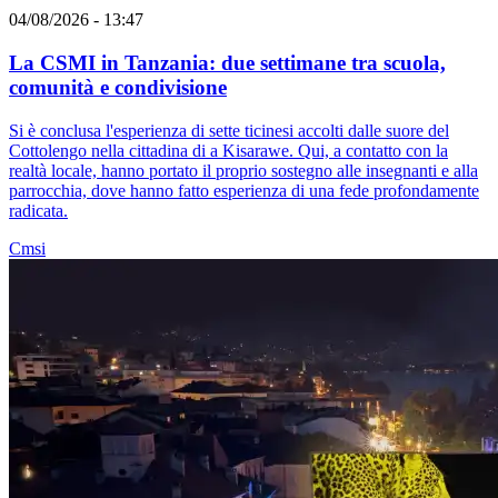
04/08/2026 - 13:47
La CSMI in Tanzania: due settimane tra scuola,
comunità e condivisione
Si è conclusa l'esperienza di sette ticinesi accolti dalle suore del
Cottolengo nella cittadina di a Kisarawe. Qui, a contatto con la
realtà locale, hanno portato il proprio sostegno alle insegnanti e alla
parrocchia, dove hanno fatto esperienza di una fede profondamente
radicata.
Cmsi