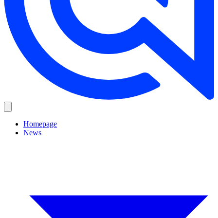
Homepage
News