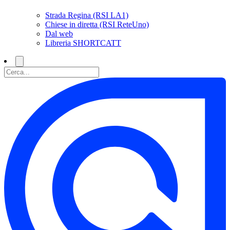
Strada Regina (RSI LA1)
Chiese in diretta (RSI ReteUno)
Dal web
Libreria SHORTCATT