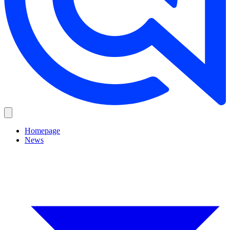
Homepage
News