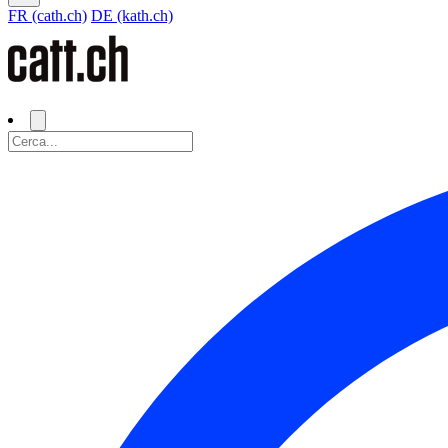
FR (cath.ch)
DE (kath.ch)