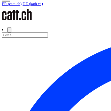
FR (cath.ch)
DE (kath.ch)