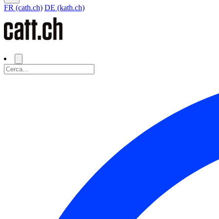
FR (cath.ch)
DE (kath.ch)