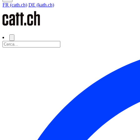
FR (cath.ch)
DE (kath.ch)