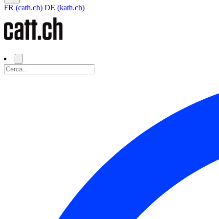
FR (cath.ch)
DE (kath.ch)