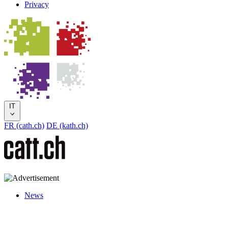
Privacy
IT
FR (cath.ch)
DE (kath.ch)
News