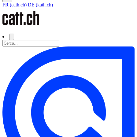
FR (cath.ch)
DE (kath.ch)