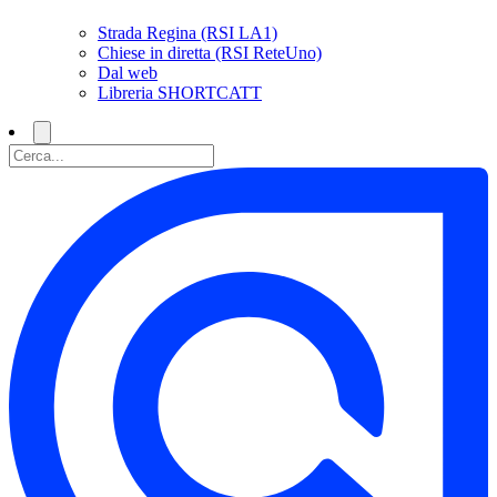
Strada Regina (RSI LA1)
Chiese in diretta (RSI ReteUno)
Dal web
Libreria SHORTCATT