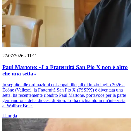
27/07/2026 - 11:11
Paul Martone: «La Fraternità San Pio X non è altro
che una setta»
In seguito alle ordinazioni episcopali illegali di inizio luglio 2026 a
Écône (Vallese), la Fraternità San Pio X (FSSPX) è diventata una
setta, ha recentemente ribadito Paul Martone, portavoce per la parte
germanofona della diocesi di Sion. Lo ha dichiarato in un'intervista
al Walliser Bote.
Liturgia