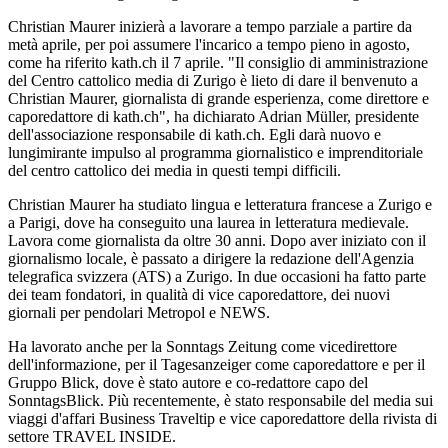
Christian Maurer inizierà a lavorare a tempo parziale a partire da
metà aprile, per poi assumere l'incarico a tempo pieno in agosto,
come ha riferito kath.ch il 7 aprile. "Il consiglio di amministrazione
del Centro cattolico media di Zurigo è lieto di dare il benvenuto a
Christian Maurer, giornalista di grande esperienza, come direttore e
caporedattore di kath.ch", ha dichiarato Adrian Müller, presidente
dell'associazione responsabile di kath.ch. Egli darà nuovo e
lungimirante impulso al programma giornalistico e imprenditoriale
del centro cattolico dei media in questi tempi difficili.
Christian Maurer ha studiato lingua e letteratura francese a Zurigo e
a Parigi, dove ha conseguito una laurea in letteratura medievale.
Lavora come giornalista da oltre 30 anni. Dopo aver iniziato con il
giornalismo locale, è passato a dirigere la redazione dell'Agenzia
telegrafica svizzera (ATS) a Zurigo. In due occasioni ha fatto parte
dei team fondatori, in qualità di vice caporedattore, dei nuovi
giornali per pendolari Metropol e NEWS.
Ha lavorato anche per la Sonntags Zeitung come vicedirettore
dell'informazione, per il Tagesanzeiger come caporedattore e per il
Gruppo Blick, dove è stato autore e co-redattore capo del
SonntagsBlick. Più recentemente, è stato responsabile del media sui
viaggi d'affari Business Traveltip e vice caporedattore della rivista di
settore TRAVEL INSIDE.