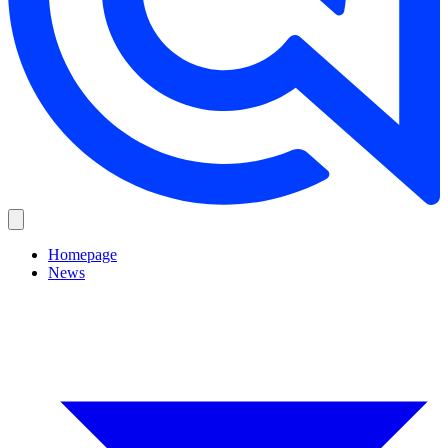
Homepage
News