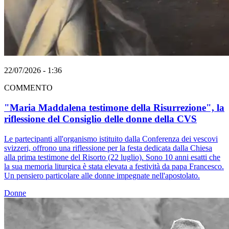
22/07/2026 - 1:36
COMMENTO
"Maria Maddalena testimone della Risurrezione", la
riflessione del Consiglio delle donne della CVS
Le partecipanti all'organismo istituito dalla Conferenza dei vescovi
svizzeri, offrono una riflessione per la festa dedicata dalla Chiesa
alla prima testimone del Risorto (22 luglio). Sono 10 anni esatti che
la sua memoria liturgica è stata elevata a festività da papa Francesco.
Un pensiero particolare alle donne impegnate nell'apostolato.
Donne