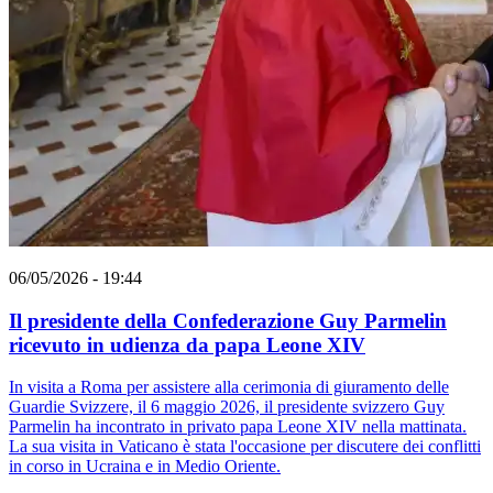
06/05/2026 - 19:44
Il presidente della Confederazione Guy Parmelin
ricevuto in udienza da papa Leone XIV
In visita a Roma per assistere alla cerimonia di giuramento delle
Guardie Svizzere, il 6 maggio 2026, il presidente svizzero Guy
Parmelin ha incontrato in privato papa Leone XIV nella mattinata.
La sua visita in Vaticano è stata l'occasione per discutere dei conflitti
in corso in Ucraina e in Medio Oriente.