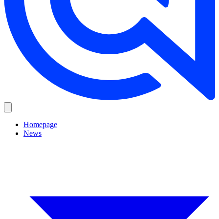
Homepage
News