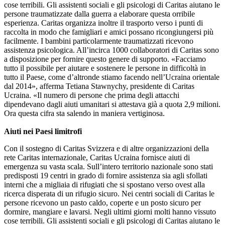
cose terribili. Gli assistenti sociali e gli psicologi di Caritas aiutano le
persone traumatizzate dalla guerra a elaborare questa orribile
esperienza. Caritas organizza inoltre il trasporto verso i punti di
raccolta in modo che famigliari e amici possano ricongiungersi più
facilmente. I bambini particolarmente traumatizzati ricevono
assistenza psicologica. All’incirca 1000 collaboratori di Caritas sono
a disposizione per fornire questo genere di supporto. «Facciamo
tutto il possibile per aiutare e sostenere le persone in difficoltà in
tutto il Paese, come d’altronde stiamo facendo nell’Ucraina orientale
dal 2014», afferma Tetiana Stawnychy, presidente di Caritas
Ucraina. «Il numero di persone che prima degli attacchi
dipendevano dagli aiuti umanitari si attestava già a quota 2,9 milioni.
Ora questa cifra sta salendo in maniera vertiginosa.
Aiuti nei Paesi limitrofi
Con il sostegno di Caritas Svizzera e di altre organizzazioni della
rete Caritas internazionale, Caritas Ucraina fornisce aiuti di
emergenza su vasta scala. Sull’intero territorio nazionale sono stati
predisposti 19 centri in grado di fornire assistenza sia agli sfollati
interni che a migliaia di rifugiati che si spostano verso ovest alla
ricerca disperata di un rifugio sicuro. Nei centri sociali di Caritas le
persone ricevono un pasto caldo, coperte e un posto sicuro per
dormire, mangiare e lavarsi. Negli ultimi giorni molti hanno vissuto
cose terribili. Gli assistenti sociali e gli psicologi di Caritas aiutano le