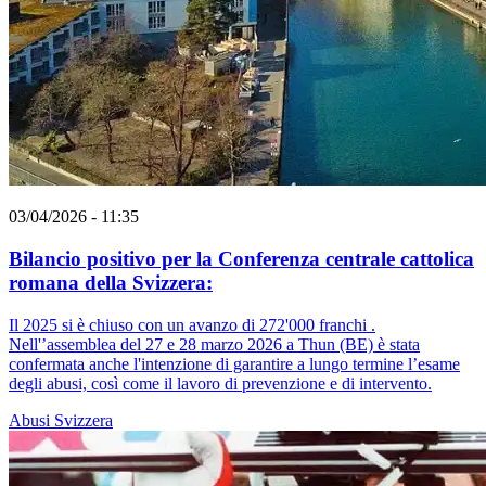
03/04/2026 - 11:35
Bilancio positivo per la Conferenza centrale cattolica
romana della Svizzera:
Il 2025 si è chiuso con un avanzo di 272'000 franchi .
Nell'’assemblea del 27 e 28 marzo 2026 a Thun (BE) è stata
confermata anche l'intenzione di garantire a lungo termine l’esame
degli abusi, così come il lavoro di prevenzione e di intervento.
Abusi
Svizzera