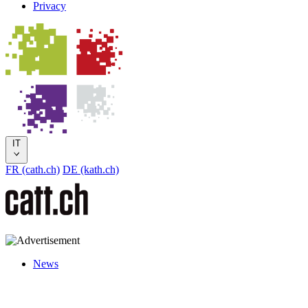
Privacy
IT
FR (cath.ch)
DE (kath.ch)
News