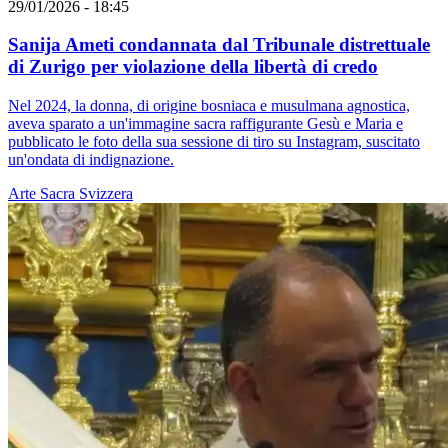
29/01/2026 - 18:45
Sanija Ameti condannata dal Tribunale distrettuale
di Zurigo per violazione della libertà di credo
Nel 2024, la donna, di origine bosniaca e musulmana agnostica,
aveva sparato a un'immagine sacra raffigurante Gesù e Maria e
pubblicato le foto della sua sessione di tiro su Instagram, suscitato
un'ondata di indignazione.
Arte Sacra
Svizzera