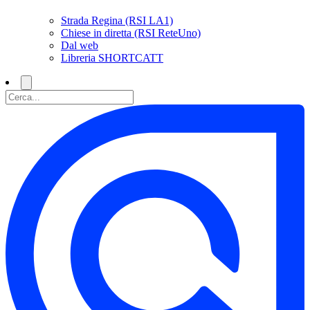
Strada Regina (RSI LA1)
Chiese in diretta (RSI ReteUno)
Dal web
Libreria SHORTCATT