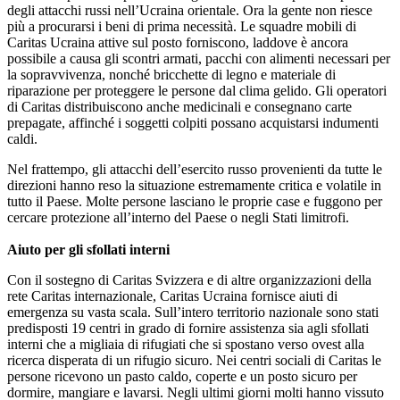
degli attacchi russi nell’Ucraina orientale. Ora la gente non riesce
più a procurarsi i beni di prima necessità. Le squadre mobili di
Caritas Ucraina attive sul posto forniscono, laddove è ancora
possibile a causa gli scontri armati, pacchi con alimenti necessari per
la sopravvivenza, nonché bricchette di legno e materiale di
riparazione per proteggere le persone dal clima gelido. Gli operatori
di Caritas distribuiscono anche medicinali e consegnano carte
prepagate, affinché i soggetti colpiti possano acquistarsi indumenti
caldi.
Nel frattempo, gli attacchi dell’esercito russo provenienti da tutte le
direzioni hanno reso la situazione estremamente critica e volatile in
tutto il Paese. Molte persone lasciano le proprie case e fuggono per
cercare protezione all’interno del Paese o negli Stati limitrofi.
Aiuto per gli sfollati interni
Con il sostegno di Caritas Svizzera e di altre organizzazioni della
rete Caritas internazionale, Caritas Ucraina fornisce aiuti di
emergenza su vasta scala. Sull’intero territorio nazionale sono stati
predisposti 19 centri in grado di fornire assistenza sia agli sfollati
interni che a migliaia di rifugiati che si spostano verso ovest alla
ricerca disperata di un rifugio sicuro. Nei centri sociali di Caritas le
persone ricevono un pasto caldo, coperte e un posto sicuro per
dormire, mangiare e lavarsi. Negli ultimi giorni molti hanno vissuto