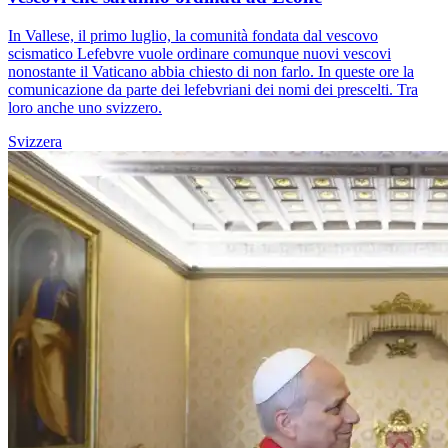
In Vallese, il primo luglio, la comunità fondata dal vescovo
scismatico Lefebvre vuole ordinare comunque nuovi vescovi
nonostante il Vaticano abbia chiesto di non farlo. In queste ore la
comunicazione da parte dei lefebvriani dei nomi dei prescelti. Tra
loro anche uno svizzero.
Svizzera