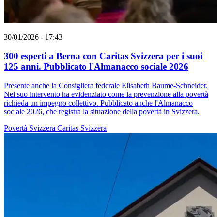
30/01/2026 - 17:43
300 esperti a Berna con Caritas Svizzera per i suoi
125 anni. Pubblicato l'Almanacco sociale 2026
Presente anche la Consigliera federale Elisabeth Baume-Schneider.
Nel suo intervento ha evidenziato come la prevenzione alla povertà
richieda un impegno collettivo. Pubblicato anche l'Almanacco
sociale 2026, che registra la situazione della povertà in Svizzera.
Povertà
Svizzera
Caritas Svizzera