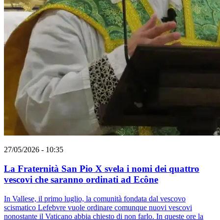
27/05/2026 - 10:35
La Fraternità San Pio X svela i nomi dei quattro
vescovi che saranno ordinati ad Ecône
In Vallese, il primo luglio, la comunità fondata dal vescovo
scismatico Lefebvre vuole ordinare comunque nuovi vescovi
nonostante il Vaticano abbia chiesto di non farlo. In queste ore la