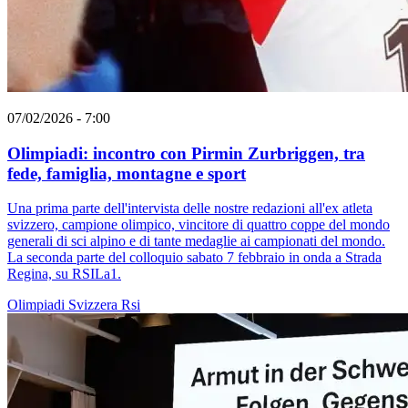
07/02/2026 - 7:00
Olimpiadi: incontro con Pirmin Zurbriggen, tra
fede, famiglia, montagne e sport
Una prima parte dell'intervista delle nostre redazioni all'ex atleta
svizzero, campione olimpico, vincitore di quattro coppe del mondo
generali di sci alpino e di tante medaglie ai campionati del mondo.
La seconda parte del colloquio sabato 7 febbraio in onda a Strada
Regina, su RSILa1.
Olimpiadi
Svizzera
Rsi