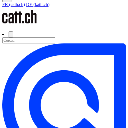
FR (cath.ch)
DE (kath.ch)