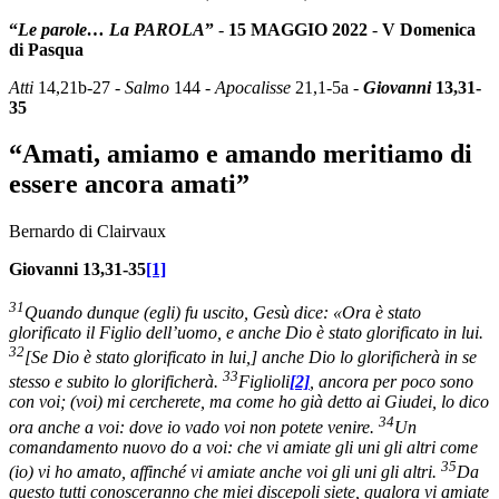
“
Le parole… La PAROLA
”
-
15 MAGGIO 2022
-
V Domenica
di Pasqua
Atti
14,21b-27 -
Salmo
144 -
Apocalisse
21,1-5a -
Giovanni
13,31-
35
“Amati, amiamo e amando meritiamo di
essere ancora amati”
Bernardo di Clairvaux
Giovanni 13,31-35
[1]
31
Quando dunque (egli) fu uscito, Gesù dice: «Ora è stato
glorificato il Figlio dell’uomo, e anche Dio è stato glorificato in lui.
32
[Se Dio è stato glorificato in lui,] anche Dio lo glorificherà in se
33
stesso e subito lo glorificherà.
Figlioli
[2]
, ancora per poco sono
con voi; (voi) mi cercherete, ma come ho già detto ai Giudei, lo dico
34
ora anche a voi: dove io vado voi non potete venire.
Un
comandamento nuovo do a voi: che vi amiate gli uni gli altri come
35
(io) vi ho amato, affinché vi amiate anche voi gli uni gli altri.
Da
questo tutti conosceranno che miei discepoli siete, qualora vi amiate