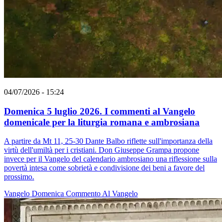
04/07/2026 - 15:24
Domenica 5 luglio 2026. I commenti al Vangelo
domenicale per la liturgia romana e ambrosiana
A partire da Mt 11, 25-30 Dante Balbo riflette sull'importanza della
virtù dell'umiltà per i cristiani. Don Giuseppe Grampa propone
invece per il Vangelo del calendario ambrosiano una riflessione sulla
povertà intesa come sobrietà e condivisione dei beni a favore del
prossimo.
Vangelo
Domenica
Commento Al Vangelo