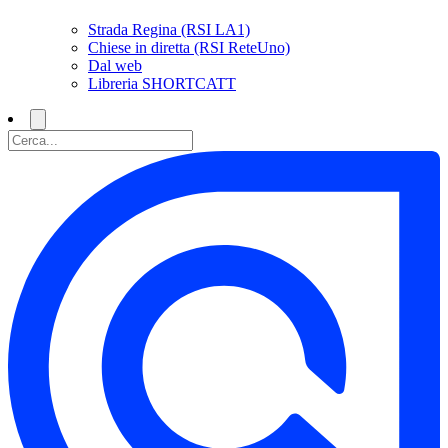
Strada Regina (RSI LA1)
Chiese in diretta (RSI ReteUno)
Dal web
Libreria SHORTCATT