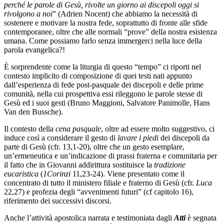
perché le parole di Gesù, rivolte un giorno ai discepoli oggi si
rivolgono a noi
” (Adrien Nocent) che abbiamo la necessità di
sostenere e motivare la nostra fede, soprattutto di fronte alle sfide
contemporanee, oltre che alle normali “prove” della nostra esistenza
umana. Come possiamo farlo senza immergerci nella luce della
parola evangelica?!
È sorprendente come la liturgia di questo “tempo” ci riporti nel
contesto implicito di composizione di quei testi nati appunto
dall’esperienza di fede post-pasquale dei discepoli e delle prime
comunità, nella cui prospettiva essi rileggono le parole stesse di
Gesù ed i suoi gesti (Bruno Maggioni, Salvatore Panimolle, Hans
Van den Bussche).
Il contesto della
cena pasquale
, oltre ad essere molto suggestivo, ci
induce così a considerare il gesto di
lavare i piedi
dei discepoli da
parte di Gesù (cfr. 13,1-20), oltre che un gesto esemplare,
un’ermeneutica e un’indicazione di prassi fraterna e comunitaria per
il fatto che in Giovanni addirittura sostituisce la
tradizione
eucaristica
(
1Corinzi
11,23-24). Viene presentato come il
concentrato di tutto il ministero filiale e fraterno di Gesù (cfr.
Luca
22,27) e profezia degli “avvenimenti futuri” (cf capitolo 16),
riferimento dei successivi discorsi.
Anche l’attività apostolica narrata e testimoniata dagli
Atti
è segnata