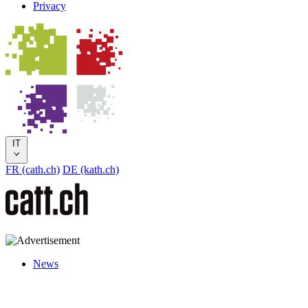
Privacy
IT
FR (cath.ch)
DE (kath.ch)
News