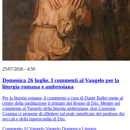
25/07/2026 - 4:50
Domenica 26 luglio. I commenti al Vangelo per la
liturgia romana e ambrosiana
Per la liturgia romana, il commento a cura di Dante Balbo mette al
centro della meditazione il primato del Regno di Dio. Mentre nel
commento al Vangelo della liturgia ambrosiana, don Giuseppe
Grampa ci propone di riflettere sul reale significato del perdono dei
peccati e della misericordia di Dio.
Commento Al Vangelo
Vangelo
Domenica
Liturgia