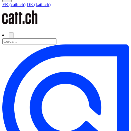
FR (cath.ch)
DE (kath.ch)