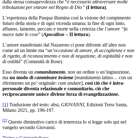
dalla stessa consapevolezza che “
è necessario attraversare molte
tribolazioni per entrare nel Regno di Dio”
(I lettura)
.
L’esperienza della Pasqua illumina così la visione del compimento
futuro della storia e di ogni vicenda umana; la fine di ogni lutto,
affanno, lamento, peccato e morte nella certezza che
l’amore “fa
nuove tutte le cose
” (
Apocalisse
– II lettura
).
L’amore manifestato dal Nazareno ci pone difronte all’altro non
come ad un limite ma “
un’occasione di amore, di accoglienza e non
di rigetto, di riconoscimento e non di negazione, di ospitalità e non
di ostilità
” (Comunità di Bose).
Esso diventa un
comandamento
, non un ordine o un’ingiunzione,
ma
un modo di
camminare insieme
[
mandatum
in latino… con un
riferimento un po’ originale:
cum andare
],
così ciò che è intra-
personale diventa relazionale e comunitario, ciò che
reciprocamente unisce diviene forza di evangelizzazione.
[1]
Traduzione del testo: absi,
GIOVANNI,
Edizioni Terra Santa,
Milano 2021, pp. 196-197.
[2]
Questo diminutivo carico di tenerezza lo si legge solo qui nel
vangelo secondo Giovanni.
Ticino e Grigionitaliano