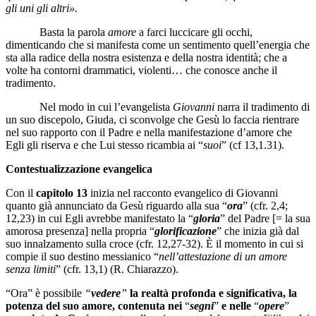
gli uni gli altri».
Basta la parola
amore
a farci luccicare gli occhi,
dimenticando che si manifesta come un sentimento quell’energia che
sta alla radice della nostra esistenza e della nostra identità; che a
volte ha contorni drammatici, violenti… che conosce anche il
tradimento.
Nel modo in cui l’evangelista
Giovanni
narra il tradimento di
un suo discepolo, Giuda, ci sconvolge che Gesù lo faccia rientrare
nel suo rapporto con il Padre e nella manifestazione d’amore che
Egli gli riserva e che Lui stesso ricambia ai “
suoi
” (cf 13,1.31).
Contestualizzazione evangelica
Con il
capitolo 13
inizia nel racconto evangelico di Giovanni
quanto già annunciato da Gesù riguardo alla sua “
ora
” (cfr. 2,4;
12,23) in cui Egli avrebbe manifestato la “
gloria
” del Padre [= la sua
amorosa presenza] nella propria “
glorificazione
” che inizia già dal
suo innalzamento sulla croce (cfr. 12,27-32). È il momento in cui si
compie il suo destino messianico “
nell’attestazione di un amore
senza limiti
” (cfr. 13,1) (R. Chiarazzo).
“Ora” è possibile
“
vedere
”
la realtà profonda e significativa, la
potenza del suo amore, contenuta nei
“
segni
”
e nelle
“
opere
”