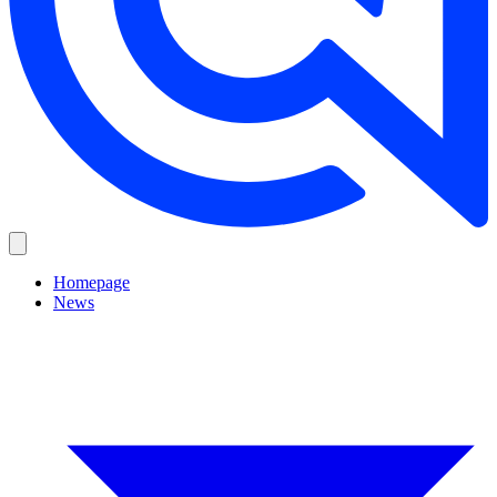
Homepage
News