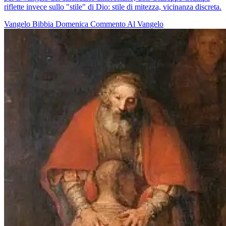
riflette invece sullo "stile" di Dio: stile di mitezza, vicinanza discreta.
Vangelo
Bibbia
Domenica
Commento Al Vangelo