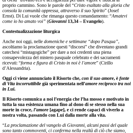
proprio cammino. Sono le parole del “
Cristo esaltato alla gloria che
consola la comunità oppressa, attraverso il suo Spirito
” (Josef
Ernst). Di Lui vuole che rimanga questo comandamento: “
Amatevi
come io ho amato voi”
(
Giovanni
13,34 – Evangelo
).
Contestualizzazione liturgica
Anche noi oggi, nelle
domeniche e settimane “dopo Pasqua”
,
ascoltiamo la proclamazione questi “discorsi” che diventano grandi
catechesi “mistagogiche” per dare a noi credenti una piena
consapevolezza del mistero pasquale celebrato e dei sacramenti
ricevuti: “
forma e figura di Cristo in noi è l’amore
” (Cirillo
d’Alessandria).
Oggi ci viene annunciato il Risorto che,
con il suo amore
, è
fonte
di Vita incorruttibile
già sperimentata nell’
amore reciproco tra noi
in Lui
.
Il Risorto comunica a noi l’energia che l’ha mosso e motivato in
tutta la sua esistenza umana fino al dono di se stesso nella sua
morte in croce,
l’amore
[agape], e ci rende capaci di viverlo a
nostra volta, passando con Lui dalla morte alla vita.
“
La proclamazione del vangelo di Giovanni, alcuni passi del quale
sono tanto commoventi, ci conferma nella realtà di ciò che siamo,