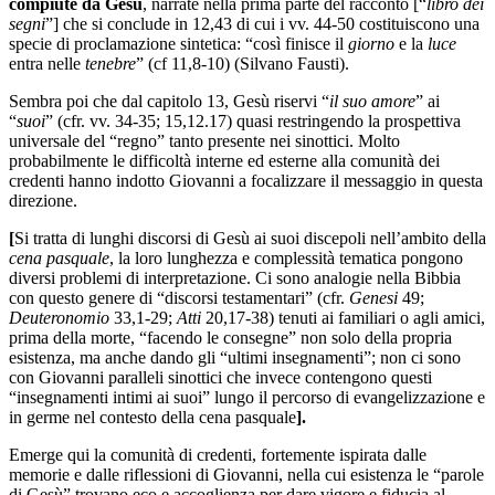
compiute da Gesù
, narrate nella prima parte del racconto [“
libro dei
segni
”] che si conclude in 12,43 di cui i vv. 44-50 costituiscono una
specie di proclamazione sintetica: “così finisce il
giorno
e la
luce
entra nelle
tenebre
” (cf 11,8-10) (Silvano Fausti).
Sembra poi che dal capitolo 13, Gesù riservi “
il suo amore
” ai
“
suoi
” (cfr. vv. 34-35; 15,12.17) quasi restringendo la prospettiva
universale del “regno” tanto presente nei sinottici. Molto
probabilmente le difficoltà interne ed esterne alla comunità dei
credenti hanno indotto Giovanni a focalizzare il messaggio in questa
direzione.
[
Si tratta di lunghi discorsi di Gesù ai suoi discepoli nell’ambito della
cena pasquale
, la loro lunghezza e complessità tematica pongono
diversi problemi di interpretazione. Ci sono analogie nella Bibbia
con questo genere di “discorsi testamentari” (cfr.
Genesi
49;
Deuteronomio
33,1-29;
Atti
20,17-38) tenuti ai familiari o agli amici,
prima della morte, “facendo le consegne” non solo della propria
esistenza, ma anche dando gli “ultimi insegnamenti”; non ci sono
con Giovanni paralleli sinottici che invece contengono questi
“insegnamenti intimi ai suoi” lungo il percorso di evangelizzazione e
in germe nel contesto della cena pasquale
].
Emerge qui la comunità di credenti, fortemente ispirata dalle
memorie e dalle riflessioni di Giovanni, nella cui esistenza le “parole
di Gesù” trovano eco e accoglienza per dare vigore e fiducia al