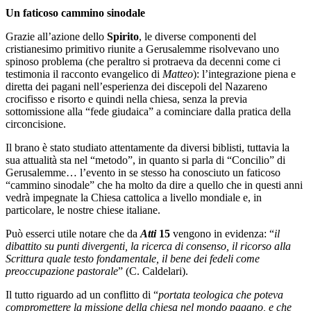
Un faticoso cammino sinodale
Grazie all’azione dello
Spirito
, le diverse componenti del
cristianesimo primitivo riunite a Gerusalemme risolvevano uno
spinoso problema (che peraltro si protraeva da decenni come ci
testimonia il racconto evangelico di
Matteo
): l’integrazione piena e
diretta dei pagani nell’esperienza dei discepoli del Nazareno
crocifisso e risorto e quindi nella chiesa, senza la previa
sottomissione alla “fede giudaica” a cominciare dalla pratica della
circoncisione.
Il brano è stato studiato attentamente da diversi biblisti, tuttavia la
sua attualità sta nel “metodo”, in quanto si parla di “Concilio” di
Gerusalemme… l’evento in se stesso ha conosciuto un faticoso
“cammino sinodale” che ha molto da dire a quello che in questi anni
vedrà impegnate la Chiesa cattolica a livello mondiale e, in
particolare, le nostre chiese italiane.
Può esserci utile notare che da
Atti
15
vengono in evidenza: “
il
dibattito su punti divergenti, la ricerca di consenso, il ricorso alla
Scrittura quale testo fondamentale, il bene dei fedeli come
preoccupazione pastorale
” (C. Caldelari).
Il tutto riguardo ad un conflitto di “
portata teologica che poteva
compromettere la missione della chiesa nel mondo pagano, e che