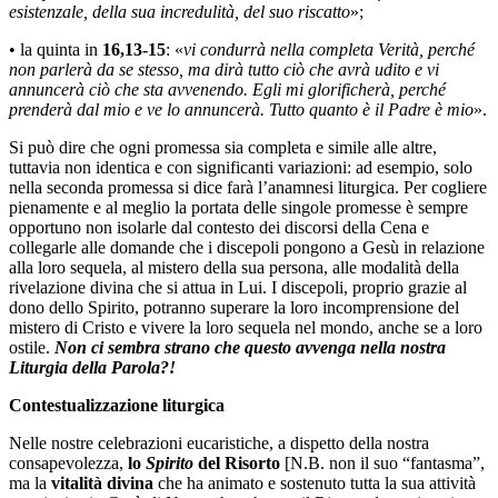
esistenzale, della sua incredulità, del suo riscatto
»;
• la quinta in
16,13-15
: «
vi condurrà nella completa Verità, perché
non parlerà da se stesso, ma dirà tutto ciò che avrà udito e vi
annuncerà ciò che sta avvenendo. Egli mi glorificherà, perché
prenderà dal mio e ve lo annuncerà. Tutto quanto è il Padre è mio
».
Si può dire che ogni promessa sia completa e simile alle altre,
tuttavia non identica e con significanti variazioni: ad esempio, solo
nella seconda promessa si dice farà l’anamnesi liturgica. Per cogliere
pienamente e al meglio la portata delle singole promesse è sempre
opportuno non isolarle dal contesto dei discorsi della Cena e
collegarle alle domande che i discepoli pongono a Gesù in relazione
alla loro sequela, al mistero della sua persona, alle modalità della
rivelazione divina che si attua in Lui. I discepoli, proprio grazie al
dono dello Spirito, potranno superare la loro incomprensione del
mistero di Cristo e vivere la loro sequela nel mondo, anche se a loro
ostile.
Non ci sembra strano che questo avvenga nella nostra
Liturgia della Parola?!
Contestualizzazione liturgica
Nelle nostre celebrazioni eucaristiche, a dispetto della nostra
consapevolezza,
lo
Spirito
del Risorto
[N.B. non il suo “fantasma”,
ma la
vitalità divina
che ha animato e sostenuto tutta la sua attività