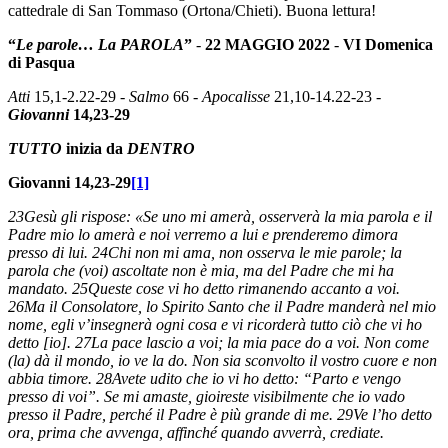
cattedrale di San Tommaso (Ortona/Chieti). Buona lettura!
“
Le parole… La PAROLA
”
-
22 MAGGIO 2022
-
VI Domenica
di Pasqua
Atti
15,1-2.22-29 -
Salmo
66 -
Apocalisse
21,10-14.22-23 -
Giovanni
14,23-29
TUTTO
inizia da
DENTRO
Giovanni 14,23-29
[1]
23Gesù gli rispose: «Se uno mi amerà, osserverà la mia parola e il
Padre mio lo amerà e noi verremo a lui e prenderemo dimora
presso di lui. 24Chi non mi ama, non osserva le mie parole; la
parola che (voi) ascoltate non è mia, ma del Padre che mi ha
mandato. 25Queste cose vi ho detto rimanendo accanto a voi.
26Ma il Consolatore, lo Spirito Santo che il Padre manderà nel mio
nome, egli v’insegnerà ogni cosa e vi ricorderà tutto ciò che vi ho
detto [io]. 27La pace lascio a voi; la mia pace do a voi. Non come
(la) dà il mondo, io ve la do. Non sia sconvolto il vostro cuore e non
abbia timore. 28Avete udito che io vi ho detto: “Parto e vengo
presso di voi”. Se mi amaste, gioireste visibilmente che io vado
presso il Padre, perché il Padre è più grande di me. 29Ve l’ho detto
ora, prima che avvenga, affinché quando avverrà, crediate.