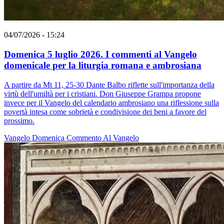
04/07/2026 - 15:24
Domenica 5 luglio 2026. I commenti al Vangelo
domenicale per la liturgia romana e ambrosiana
A partire da Mt 11, 25-30 Dante Balbo riflette sull'importanza della
virtù dell'umiltà per i cristiani. Don Giuseppe Grampa propone
invece per il Vangelo del calendario ambrosiano una riflessione sulla
povertà intesa come sobrietà e condivisione dei beni a favore del
prossimo.
Vangelo
Domenica
Commento Al Vangelo