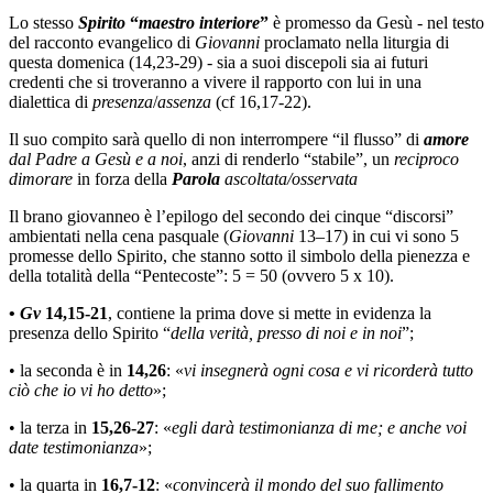
Lo stesso
Spirito
“
maestro interiore
”
è promesso da Gesù - nel testo
del racconto evangelico di
Giovanni
proclamato nella liturgia di
questa domenica (14,23-29) - sia a suoi discepoli sia ai futuri
credenti che si troveranno a vivere il rapporto con lui in una
dialettica di
presenza
/
assenza
(cf 16,17-22).
Il suo compito sarà quello di non interrompere “il flusso” di
amore
dal Padre a Gesù e a noi
, anzi di renderlo “stabile”, un
reciproco
dimorare
in forza della
Parola
ascoltata/osservata
Il brano giovanneo è l’epilogo del secondo dei cinque “discorsi”
ambientati nella cena pasquale (
Giovanni
13–17) in cui vi sono 5
promesse dello Spirito, che stanno sotto il simbolo della pienezza e
della totalità della “Pentecoste”: 5 = 50 (ovvero 5 x 10).
•
Gv
14,15-21
, contiene la prima dove si mette in evidenza la
presenza dello Spirito “
della verità, presso di noi e in noi
”;
• la seconda è in
14,26
: «
vi insegnerà ogni cosa e vi ricorderà tutto
ciò che io vi ho detto
»;
• la terza in
15,26-27
: «
egli darà testimonianza di me; e anche voi
date testimonianza
»;
• la quarta in
16,7-12
: «
convincerà il mondo del suo fallimento