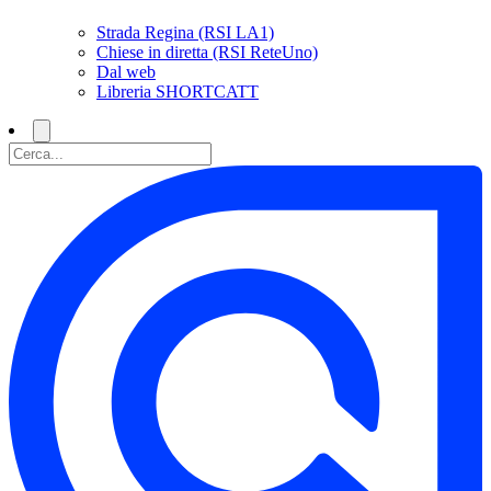
Strada Regina (RSI LA1)
Chiese in diretta (RSI ReteUno)
Dal web
Libreria SHORTCATT