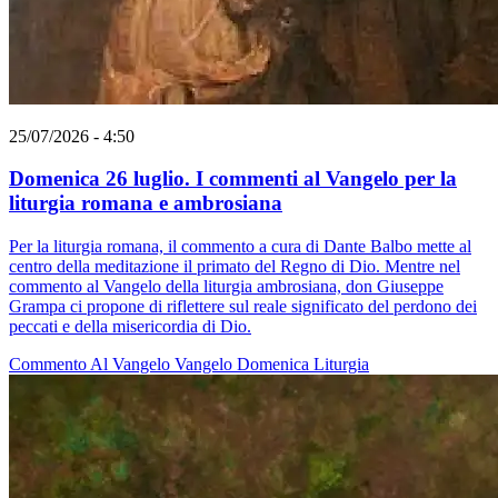
25/07/2026 - 4:50
Domenica 26 luglio. I commenti al Vangelo per la
liturgia romana e ambrosiana
Per la liturgia romana, il commento a cura di Dante Balbo mette al
centro della meditazione il primato del Regno di Dio. Mentre nel
commento al Vangelo della liturgia ambrosiana, don Giuseppe
Grampa ci propone di riflettere sul reale significato del perdono dei
peccati e della misericordia di Dio.
Commento Al Vangelo
Vangelo
Domenica
Liturgia