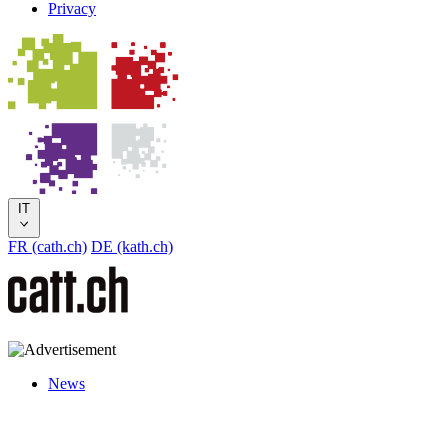
Privacy
IT
FR (cath.ch)
DE (kath.ch)
News