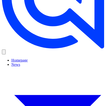
Homepage
News