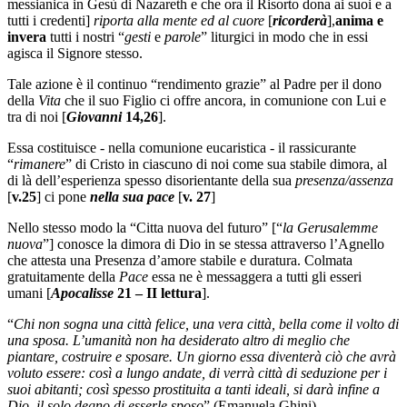
messianica in Gesù di Nazareth e che ora il Risorto dona ai suoi e a
tutti i credenti]
riporta alla mente ed al cuore
[
ricorderà
],
anima e
invera
tutti i nostri “
gesti
e
parole
” liturgici in modo che in essi
agisca il Signore stesso.
Tale azione è il continuo “rendimento grazie” al Padre per il dono
della
Vita
che il suo Figlio ci offre ancora, in comunione con Lui e
tra di noi [
Giovanni
14,26
].
Essa costituisce - nella comunione eucaristica - il rassicurante
“
rimanere
” di Cristo in ciascuno di noi come sua stabile dimora, al
di là dell’esperienza spesso disorientante della sua
presenza/assenza
[
v.25
] ci pone
nella sua pace
[
v. 27
]
Nello stesso modo la “Citta nuova del futuro” [“
la Gerusalemme
nuova
”] conosce la dimora di Dio in se stessa attraverso l’Agnello
che attesta una Presenza d’amore stabile e duratura. Colmata
gratuitamente della
Pace
essa ne è messaggera a tutti gli esseri
umani [
Apocalisse
21 – II lettura
].
“
Chi non sogna una città felice, una vera città, bella come il volto di
una sposa. L’umanità non ha desiderato altro di meglio che
piantare, costruire e sposare. Un giorno essa diventerà ciò che avrà
voluto essere: così a lungo andate, di verrà città di seduzione per i
suoi abitanti; così spesso prostituita a tanti ideali, si darà infine a
Dio, il solo degno di esserle sposo
” (Emanuela Ghini).