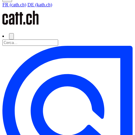
FR (cath.ch)
DE (kath.ch)