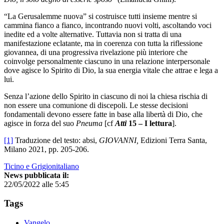
“La Gerusalemme nuova” si costruisce tutti insieme mentre si
cammina fianco a fianco, incontrando nuovi volti, ascoltando voci
inedite ed a volte alternative. Tuttavia non si tratta di una
manifestazione eclatante, ma in coerenza con tutta la riflessione
giovannea, di una progressiva rivelazione più interiore che
coinvolge personalmente ciascuno in una relazione interpersonale
dove agisce lo Spirito di Dio, la sua energia vitale che attrae e lega a
lui.
Senza l’azione dello Spirito in ciascuno di noi la chiesa rischia di
non essere una comunione di discepoli. Le stesse decisioni
fondamentali devono essere fatte in base alla libertà di Dio, che
agisce in forza del suo
Pneuma
[cf
Atti
15 – I lettura
].
[1]
Traduzione del testo: absi,
GIOVANNI,
Edizioni Terra Santa,
Milano 2021, pp. 205-206.
Ticino e Grigionitaliano
News pubblicata il:
22/05/2022 alle 5:45
Tags
Vangelo