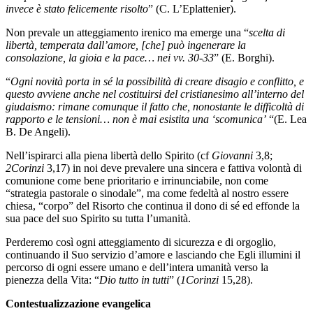
invece è stato felicemente risolto
” (C. L’Eplattenier).
Non prevale un atteggiamento irenico ma emerge una “
scelta di
libertà, temperata dall’amore, [che] può ingenerare la
consolazione, la gioia e la pace… nei vv. 30-33
” (E. Borghi).
“
Ogni novità porta in sé la possibilità di creare disagio e conflitto, e
questo avviene anche nel costituirsi del cristianesimo all’interno del
giudaismo: rimane comunque il fatto che, nonostante le difficoltà di
rapporto e le tensioni… non è mai esistita una ‘scomunica’
“(E. Lea
B. De Angeli).
Nell’ispirarci alla piena libertà dello Spirito (cf
Giovanni
3,8;
2Corinzi
3,17) in noi deve prevalere una sincera e fattiva volontà di
comunione come bene prioritario e irrinunciabile, non come
“strategia pastorale o sinodale”, ma come fedeltà al nostro essere
chiesa, “corpo” del Risorto che continua il dono di sé ed effonde la
sua pace del suo Spirito su tutta l’umanità.
Perderemo così ogni atteggiamento di sicurezza e di orgoglio,
continuando il Suo servizio d’amore e lasciando che Egli illumini il
percorso di ogni essere umano e dell’intera umanità verso la
pienezza della Vita: “
Dio tutto in tutti
” (
1Corinzi
15,28).
Contestualizzazione evangelica