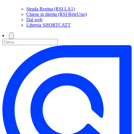
Strada Regina (RSI LA1)
Chiese in diretta (RSI ReteUno)
Dal web
Libreria SHORTCATT