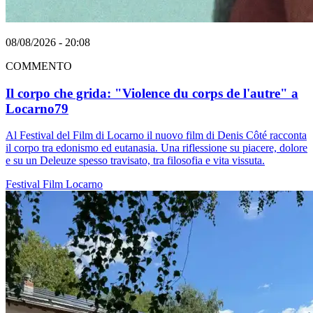
08/08/2026 - 20:08
COMMENTO
Il corpo che grida: "Violence du corps de l'autre" a
Locarno79
Al Festival del Film di Locarno il nuovo film di Denis Côté racconta
il corpo tra edonismo ed eutanasia. Una riflessione su piacere, dolore
e su un Deleuze spesso travisato, tra filosofia e vita vissuta.
Festival
Film
Locarno