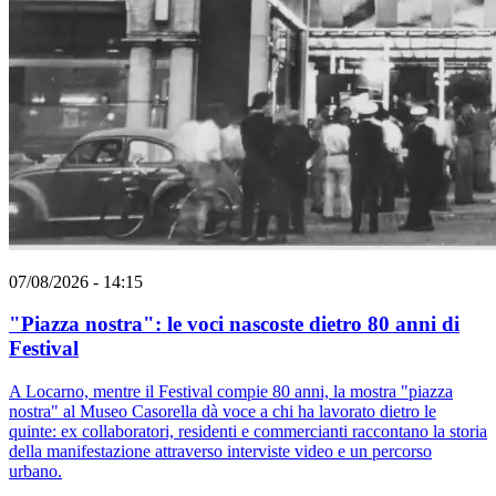
07/08/2026 - 14:15
"Piazza nostra": le voci nascoste dietro 80 anni di
Festival
A Locarno, mentre il Festival compie 80 anni, la mostra "piazza
nostra" al Museo Casorella dà voce a chi ha lavorato dietro le
quinte: ex collaboratori, residenti e commercianti raccontano la storia
della manifestazione attraverso interviste video e un percorso
urbano.