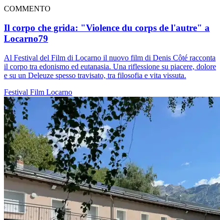
COMMENTO
Il corpo che grida: "Violence du corps de l'autre" a
Locarno79
Al Festival del Film di Locarno il nuovo film di Denis Côté racconta
il corpo tra edonismo ed eutanasia. Una riflessione su piacere, dolore
e su un Deleuze spesso travisato, tra filosofia e vita vissuta.
Festival
Film
Locarno