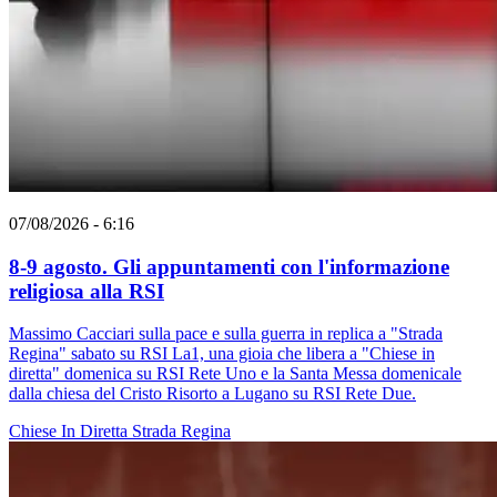
07/08/2026 - 6:16
8-9 agosto. Gli appuntamenti con l'informazione
religiosa alla RSI
Massimo Cacciari sulla pace e sulla guerra in replica a "Strada
Regina" sabato su RSI La1, una gioia che libera a "Chiese in
diretta" domenica su RSI Rete Uno e la Santa Messa domenicale
dalla chiesa del Cristo Risorto a Lugano su RSI Rete Due.
Chiese In Diretta
Strada Regina