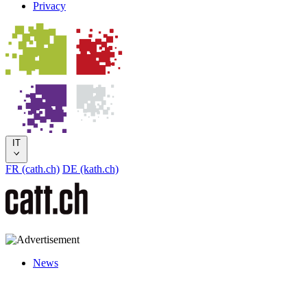
Privacy
IT
FR (cath.ch)
DE (kath.ch)
News