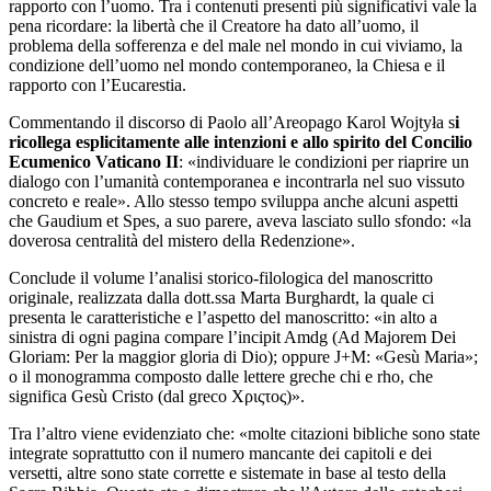
rapporto con l’uomo. Tra i contenuti presenti più significativi vale la
pena ricordare: la libertà che il Creatore ha dato all’uomo, il
problema della sofferenza e del male nel mondo in cui viviamo, la
condizione dell’uomo nel mondo contemporaneo, la Chiesa e il
rapporto con l’Eucarestia.
Commentando il discorso di Paolo all’Areopago Karol Wojtyła s
i
ricollega esplicitamente alle intenzioni e allo spirito del Concilio
Ecumenico Vaticano II
: «individuare le condizioni per riaprire un
dialogo con l’umanità contemporanea e incontrarla nel suo vissuto
concreto e reale». Allo stesso tempo sviluppa anche alcuni aspetti
che Gaudium et Spes, a suo parere, aveva lasciato sullo sfondo: «la
doverosa centralità del mistero della Redenzione».
Conclude il volume l’analisi storico-filologica del manoscritto
originale, realizzata dalla dott.ssa Marta Burghardt, la quale ci
presenta le caratteristiche e l’aspetto del manoscritto: «in alto a
sinistra di ogni pagina compare l’incipit Amdg (Ad Majorem Dei
Gloriam: Per la maggior gloria di Dio); oppure J+M: «Gesù Maria»;
o il monogramma composto dalle lettere greche chi e rho, che
significa Gesù Cristo (dal greco Xριςτος)».
Tra l’altro viene evidenziato che: «molte citazioni bibliche sono state
integrate soprattutto con il numero mancante dei capitoli e dei
versetti, altre sono state corrette e sistemate in base al testo della