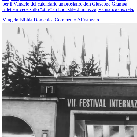
per il Vangelo del calendario ambrosiano, don Giuseppe Grampa
riflette invece sullo "stile" di Dio: stile di mitezza, vicinanza discreta.
Vangelo
Bibbia
Domenica
Commento Al Vangelo