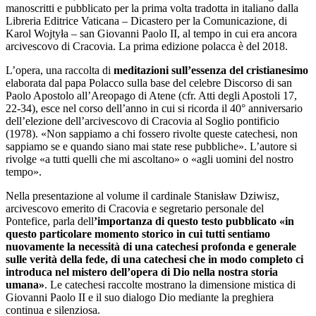
manoscritti e pubblicato per la prima volta tradotta in italiano dalla
Libreria Editrice Vaticana – Dicastero per la Comunicazione, di
Karol Wojtyła – san Giovanni Paolo II, al tempo in cui era ancora
arcivescovo di Cracovia. La prima edizione polacca è del 2018.
L’opera, una raccolta di
meditazioni sull’essenza del cristianesimo
elaborata dal papa Polacco sulla base del celebre Discorso di san
Paolo Apostolo all’Areopago di Atene (cfr. Atti degli Apostoli 17,
22-34), esce nel corso dell’anno in cui si ricorda il 40° anniversario
dell’elezione dell’arcivescovo di Cracovia al Soglio pontificio
(1978). «Non sappiamo a chi fossero rivolte queste catechesi, non
sappiamo se e quando siano mai state rese pubbliche». L’autore si
rivolge «a tutti quelli che mi ascoltano» o «agli uomini del nostro
tempo».
Nella presentazione al volume il cardinale Stanisław Dziwisz,
arcivescovo emerito di Cracovia e segretario personale del
Pontefice, parla dell
’importanza di questo testo pubblicato «in
questo particolare momento storico in cui tutti sentiamo
nuovamente la necessità di una catechesi profonda e generale
sulle verità della fede, di una catechesi che in modo completo ci
introduca nel mistero dell’opera di Dio nella nostra storia
umana»
. Le catechesi raccolte mostrano la dimensione mistica di
Giovanni Paolo II e il suo dialogo Dio mediante la preghiera
continua e silenziosa.