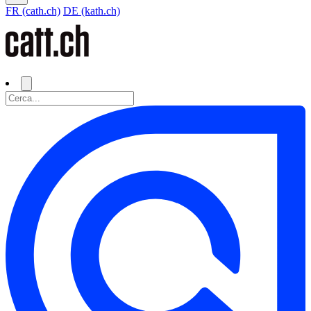
FR (cath.ch)
DE (kath.ch)