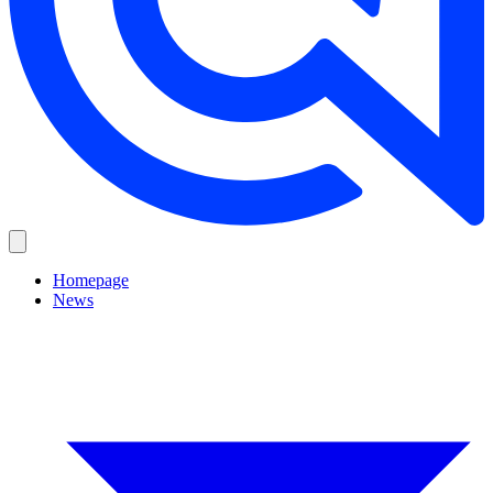
Homepage
News