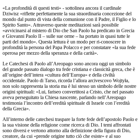
«La profondità di questi testi» - sottolinea ancora il cardinale
Dziwisz «riflette perfettamente la sua straordinaria concezione del
mondo dal punto di vista della comunione con il Padre, il Figlio e lo
Spirito Santo». Attraverso queste meditazioni sarà possibile
«avvicinarsi al mistero di Dio che San Paolo ha predicato in Grecia
e Giovanni Paolo II – sulle sue orme – ha portato in quasi tutte le
parti del mondo». Questa lettura è un modo per ri-conoscere in
profondità la persona del Papa Polacco e per constatare «la sua fede
operosa per mezzo della speranza e della carità».
Le Catechesi di Paolo all’Areopago sono ancora oggi un simbolo
del grande passato dialogo tra fede cristiana e classicità greca, che è
all’origine dell’intera «cultura dell’Europa» e della civiltà
occidentale. Paolo di Tarso, ricorda l’allora arcivescovo Wojtyła,
non solo rappresenta la storia ma è lui stesso un simbolo delle nostre
origini spirituali: «Lui, fariseo convertitosi a Cristo, che nel passato
aveva perseguitato la Chiesa nascente, parlando nell’Areopago
testimonia l’incontro dell’eredità spirituale di Israele con l’eredità
della Grecia».
All’interno delle catechesi traspare la forte fede dell’apostolo Paolo e
la sua visione della religione come ricerca di Dio. I temi affrontati
sono diversi e vertono attorno alla definizione della figura di Dio,
creatore, da cui «prende origine tutto ciò che esiste» e al suo