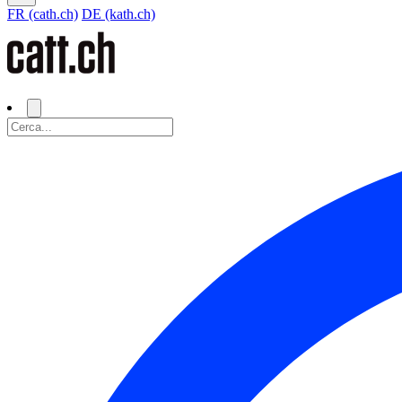
FR (cath.ch)
DE (kath.ch)