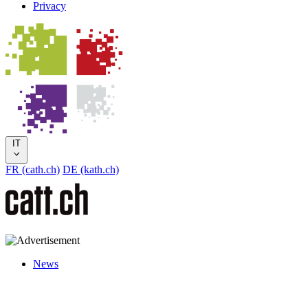
Privacy
IT
FR (cath.ch)
DE (kath.ch)
News