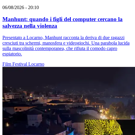
06/08/2026 - 20:10
Manhunt: quando i figli del computer cercano la
salvezza nella violenza
Presentato a Locarno, Manhunt racconta la deriva di due ragazzi
cresciuti tra schermi, manosfera e videogiochi. Una parabola lucida
sulla mascolinità contemporanea, che rifiuta il comodo capro
espiatorio.
Film
Festival
Locarno