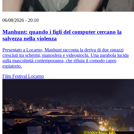
06/08/2026 - 20:10
Manhunt: quando i figli del computer cercano la
salvezza nella violenza
Presentato a Locarno, Manhunt racconta la deriva di due ragazzi
cresciuti tra schermi, manosfera e videogiochi. Una parabola lucida
sulla mascolinità contemporanea, che rifiuta il comodo capro
espiatorio.
Film
Festival
Locarno