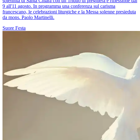
solennità di Santa Chiara con un Triduo di preghiera e riflessione dal
9 all'11 agosto. In programma una conferenza sul carisma
francescano, le celebrazioni liturgiche e la Messa solenne presieduta
da mons. Paolo Martinelli.
Suore
Festa