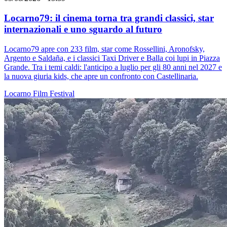
Locarno79: il cinema torna tra grandi classici, star
internazionali e uno sguardo al futuro
Locarno79 apre con 233 film, star come Rossellini, Aronofsky,
Argento e Saldaña, e i classici Taxi Driver e Balla coi lupi in Piazza
Grande. Tra i temi caldi: l'anticipo a luglio per gli 80 anni nel 2027 e
la nuova giuria kids, che apre un confronto con Castellinaria.
Locarno
Film
Festival