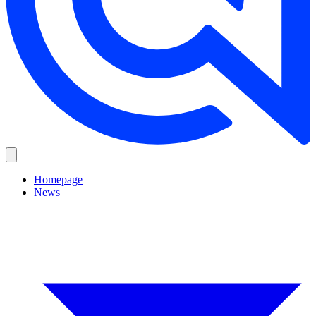
Homepage
News