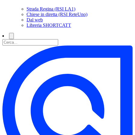
Strada Regina (RSI LA1)
Chiese in diretta (RSI ReteUno)
Dal web
Libreria SHORTCATT