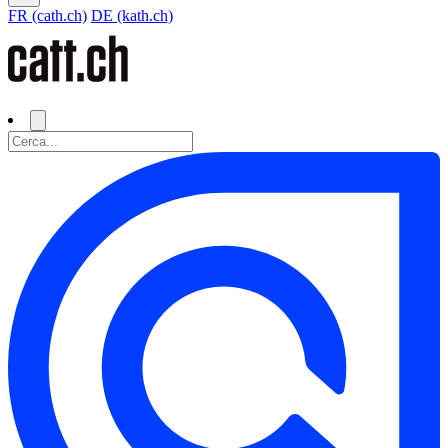
FR (cath.ch)
DE (kath.ch)