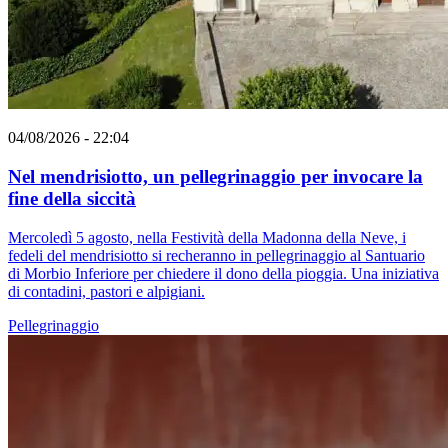
04/08/2026 - 22:04
Nel mendrisiotto, un pellegrinaggio per invocare la
fine della siccità
Mercoledì 5 agosto, nella Festività della Madonna della Neve, i
fedeli del mendrisiotto si recheranno in pellegrinaggio al Santuario
di Morbio Inferiore per chiedere il dono della pioggia. Una iniziativa
di contadini, pastori e alpigiani.
Pellegrinaggio