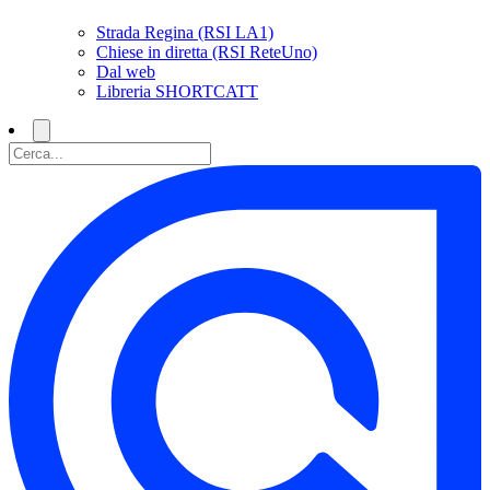
Strada Regina (RSI LA1)
Chiese in diretta (RSI ReteUno)
Dal web
Libreria SHORTCATT