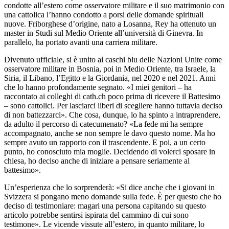
condotte all’estero come osservatore militare e il suo matrimonio con
una cattolica l’hanno condotto a porsi delle domande spirituali
nuove. Friborghese d’origine, nato a Losanna, Rey ha ottenuto un
master in Studi sul Medio Oriente all’università di Ginevra. In
parallelo, ha portato avanti una carriera militare.
Divenuto ufficiale, si è unito ai caschi blu delle Nazioni Unite come
osservatore militare in Bosnia, poi in Medio Oriente, tra Israele, la
Siria, il Libano, l’Egitto e la Giordania, nel 2020 e nel 2021. Anni
che lo hanno profondamente segnato. «I miei genitori – ha
raccontato ai colleghi di cath.ch poco prima di ricevere il Battesimo
– sono cattolici. Per lasciarci liberi di scegliere hanno tuttavia deciso
di non battezzarci». Che cosa, dunque, lo ha spinto a intraprendere,
da adulto il percorso di catecumenato? «La fede mi ha sempre
accompagnato, anche se non sempre le davo questo nome. Ma ho
sempre avuto un rapporto con il trascendente. E poi, a un certo
punto, ho conosciuto mia moglie. Decidendo di volerci sposare in
chiesa, ho deciso anche di iniziare a pensare seriamente al
battesimo».
Un’esperienza che lo sorprenderà: «Si dice anche che i giovani in
Svizzera si pongano meno domande sulla fede. È per questo che ho
deciso di testimoniare: magari una persona capitando su questo
articolo potrebbe sentirsi ispirata del cammino di cui sono
testimone». Le vicende vissute all’estero, in quanto militare, lo