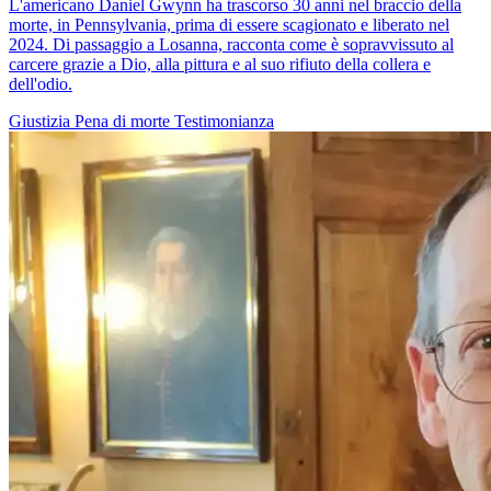
L'americano Daniel Gwynn ha trascorso 30 anni nel braccio della
morte, in Pennsylvania, prima di essere scagionato e liberato nel
2024. Di passaggio a Losanna, racconta come è sopravvissuto al
carcere grazie a Dio, alla pittura e al suo rifiuto della collera e
dell'odio.
Giustizia
Pena di morte
Testimonianza