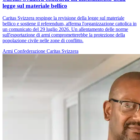
legge sul materiale bellico
Caritas Svizzera respinge la revisione della legge sul materiale
bellico e sostiene il referendum, afferma l'organizzazione cattolica in
un comunicato del 29 luglio 2026. Un allentamento delle norme
sull'esportazione di armi comprometterebbe la protezione della
popolazione civile nelle zone di conflitto.
Armi
Confederazione
Caritas Svizzera