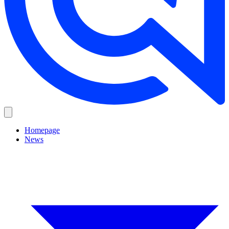
Homepage
News