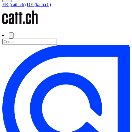
FR (cath.ch)
DE (kath.ch)