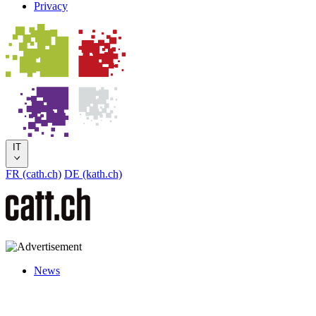
Privacy
IT
FR (cath.ch)
DE (kath.ch)
News