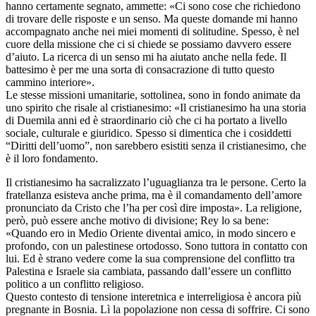
hanno certamente segnato, ammette: «Ci sono cose che richiedono
di trovare delle risposte e un senso. Ma queste domande mi hanno
accompagnato anche nei miei momenti di solitudine. Spesso, è nel
cuore della missione che ci si chiede se possiamo davvero essere
d’aiuto. La ricerca di un senso mi ha aiutato anche nella fede. Il
battesimo è per me una sorta di consacrazione di tutto questo
cammino interiore».
Le stesse missioni umanitarie, sottolinea, sono in fondo animate da
uno spirito che risale al cristianesimo: «Il cristianesimo ha una storia
di Duemila anni ed è straordinario ciò che ci ha portato a livello
sociale, culturale e giuridico. Spesso si dimentica che i cosiddetti
“Diritti dell’uomo”, non sarebbero esistiti senza il cristianesimo, che
è il loro fondamento.
Il cristianesimo ha sacralizzato l’uguaglianza tra le persone. Certo la
fratellanza esisteva anche prima, ma è il comandamento dell’amore
pronunciato da Cristo che l’ha per così dire imposta». La religione,
però, può essere anche motivo di divisione; Rey lo sa bene:
«Quando ero in Medio Oriente diventai amico, in modo sincero e
profondo, con un palestinese ortodosso. Sono tuttora in contatto con
lui. Ed è strano vedere come la sua comprensione del conflitto tra
Palestina e Israele sia cambiata, passando dall’essere un conflitto
politico a un conflitto religioso.
Questo contesto di tensione interetnica e interreligiosa è ancora più
pregnante in Bosnia. Lì la popolazione non cessa di soffrire. Ci sono