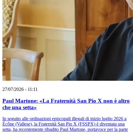
27/07/2026 - 11:11
Paul Martone: «La Fraternità San Pio X non è altro
che una setta»
In seguito alle ordinazioni episcopali illegali di inizio luglio 2026 a
Écône (Vallese), la Fraternità San Pio X (FSSPX) è diventata una
setta, ha recentemente ribadito Paul Martone, portavoce per la parte