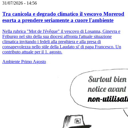
31/07/2026 - 14:56
Tra canicola e degrado climatico il vescovo Morerod
esorta a prendere seriamente a cuore l'ambiente
Nella rubrica "Mot de l'évêque" il vescovo di Losanna, Ginevra e
Friburgo nel sito della sua diocesi affronta l'attuale situazione
climatica invitando i fedeli alla preghiera e alla presa di
consapevolezza nello stile della Laudato si' di papa Francesco. Un
contributo attuale per il 1. agosto.
Ambiente
Primo Agosto