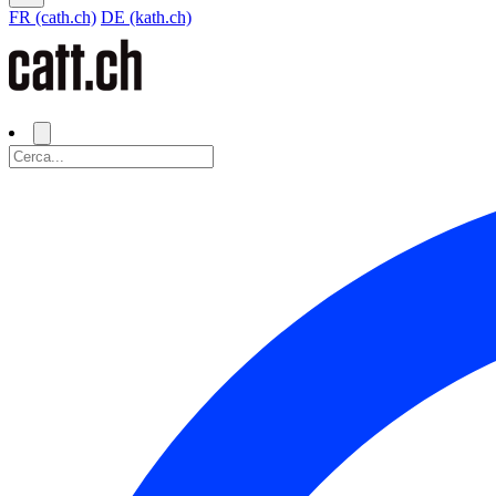
FR (cath.ch)
DE (kath.ch)