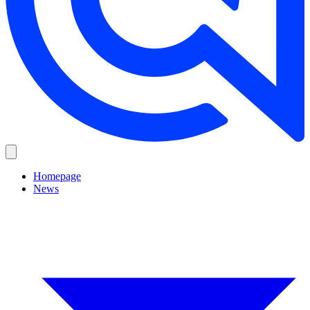
Homepage
News