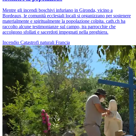
Mentre gli incendi boschivi infuriano in Gironda, vicino a
Bordeaux, le comunità ecclesiali locali si organizzano per sostenere
materialmente e spiritualmente la popolazione colpita. cath.ch ha
raccolto alcune testimonianze sul campo, tra parrocchie che
accolgono sfollati e sacerdoti impegnati nella preghiera.
Incendio
Catastrofi naturali
Francia