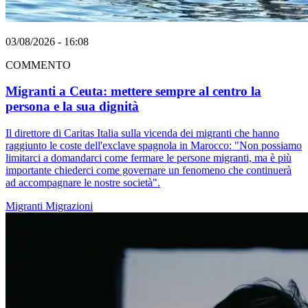
03/08/2026 - 16:08
COMMENTO
Migranti a Ceuta: mettere sempre al centro la
persona e la sua dignità
Il direttore di Caritas Italia sulla vicenda dei migranti che hanno
raggiunto le coste dell'exclave spagnola in Marocco: "Non possiamo
limitarci a domandarci come fermare le persone migranti, ma è più
importante chiederci come governare un fenomeno che continuerà
ad accompagnare le nostre società".
Migranti
Migrazioni