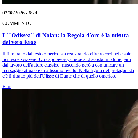
02/08/2026 - 6:24
COMMENTO
L'"Odissea" di Nolan: la Regola d'oro è la misura
del vero Eroe
Il film tratto dal testo omerico sta registrando cifre record nelle sale
ticinesi e svizzere. Un capolavoro, che se si discosta in talune parti
dal lavoro dell'autore classico, riuscendo però a comunicare un
messaggio attuale e di altissimo livello. Nella figura del protagonista
c'è il ritratto più dell'Ulisse di Dante che di quello omerico.
Film