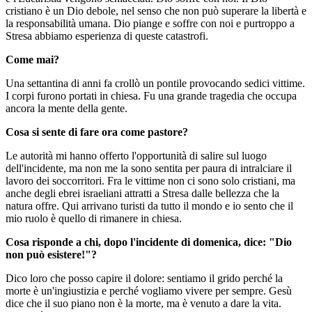
cristiano è un Dio debole, nel senso che non può superare la libertà e
la responsabilità umana. Dio piange e soffre con noi e purtroppo a
Stresa abbiamo esperienza di queste catastrofi.
Come mai?
Una settantina di anni fa crollò un pontile provocando sedici vittime.
I corpi furono portati in chiesa. Fu una grande tragedia che occupa
ancora la mente della gente.
Cosa si sente di fare ora come pastore?
Le autorità mi hanno offerto l'opportunità di salire sul luogo
dell'incidente, ma non me la sono sentita per paura di intralciare il
lavoro dei soccorritori. Fra le vittime non ci sono solo cristiani, ma
anche degli ebrei israeliani attratti a Stresa dalle bellezza che la
natura offre. Qui arrivano turisti da tutto il mondo e io sento che il
mio ruolo è quello di rimanere in chiesa.
Cosa risponde a chi, dopo l'incidente di domenica, dice: "Dio
non può esistere!"?
Dico loro che posso capire il dolore: sentiamo il grido perché la
morte è un'ingiustizia e perché vogliamo vivere per sempre. Gesù
dice che il suo piano non è la morte, ma è venuto a dare la vita.