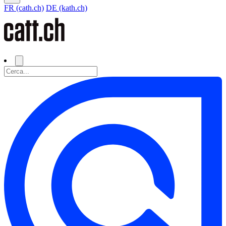
FR (cath.ch)
DE (kath.ch)