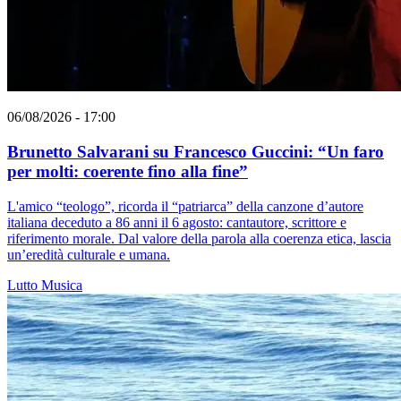
06/08/2026 - 17:00
Brunetto Salvarani su Francesco Guccini: “Un faro
per molti: coerente fino alla fine”
L'amico “teologo”, ricorda il “patriarca” della canzone d’autore
italiana deceduto a 86 anni il 6 agosto: cantautore, scrittore e
riferimento morale. Dal valore della parola alla coerenza etica, lascia
un’eredità culturale e umana.
Lutto
Musica