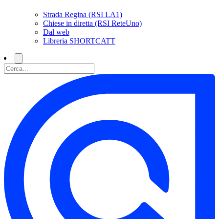
Strada Regina (RSI LA1)
Chiese in diretta (RSI ReteUno)
Dal web
Libreria SHORTCATT