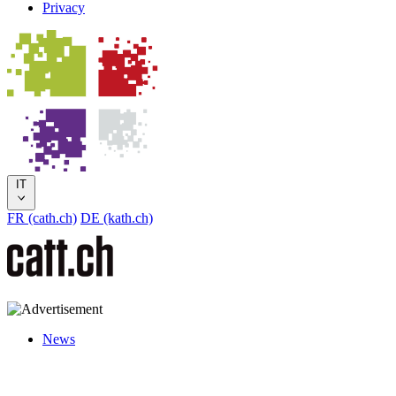
Privacy
IT
FR (cath.ch)
DE (kath.ch)
News