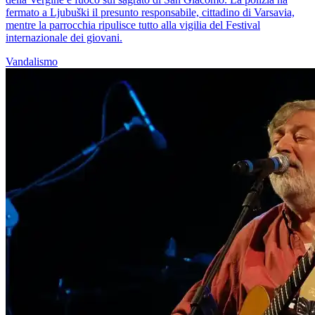
fermato a Ljubuški il presunto responsabile, cittadino di Varsavia,
mentre la parrocchia ripulisce tutto alla vigilia del Festival
internazionale dei giovani.
Vandalismo