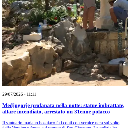
29/07/2026 - 11:11
Medjugorje profanata nella notte: statue imbrattate,
altare incendiato, arrestato un 31enne polacco
Il santuario mariano bosniaco fa i conti con vernice nera sul volto
della Vergine e fuoco sul sagrato di San Giacomo. La polizia ha