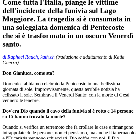
Come tutta l'Italia, piange le vittime
dell'incidente della funivia sul Lago
Maggiore. La tragedia si è consumata in
una soleggiata domenica di Pentecoste
che si è trasformata in un oscuro Venerdì
santo.
di Raphael Rauch, kath.ch
(traduzione e adattamento di Katia
Guerra)
Don Gianluca, come sta?
Domenica abbiamo celebrato la Pentecoste in una bellissima
giornata di sole. Improvvisamente, questa terribile notizia ha
eclissato il sole. Sembrava il Venerdì Santo; con la morte di Gesù
vennero le tenebre.
Dov'era Dio quando il cavo della funivia si è rotto e 14 persone
su 15 hanno trovato la morte?
Quando si verifica un terremoto che fa crollare le case e rimangono
intrappolate delle persone, non ci pensiamo, ma anche il tabernacolo
e l'Eucaristia vengono schiacciati. Dio soffre con noi. Il Dio