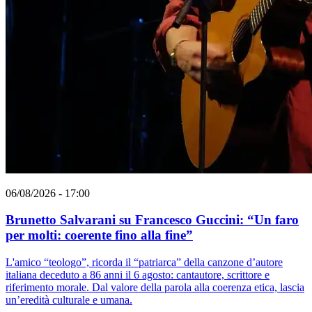
06/08/2026 - 17:00
Brunetto Salvarani su Francesco Guccini: “Un faro
per molti: coerente fino alla fine”
L'amico “teologo”, ricorda il “patriarca” della canzone d’autore
italiana deceduto a 86 anni il 6 agosto: cantautore, scrittore e
riferimento morale. Dal valore della parola alla coerenza etica, lascia
un’eredità culturale e umana.