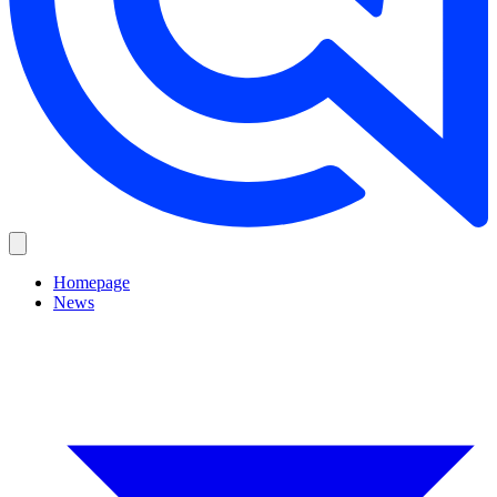
Homepage
News