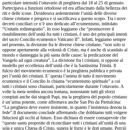
particolare intensità l’ottavario di preghiera dal 18 al 25 di gennaio.
Partecipava a funzioni ortodosse ed era affascinato dalla bellezza dei
riti e delle icone. Desiderava ardentemente l’unità delle diverse
chiese cristiane e pregava e si sacrificava a questo scopo. Tra i nove
decreti conciliari ce n’è uno dedicato all’ecumenismo, intitolato
“Unitatis redintegratio”. In esso leggiamo che “promuovere il
ristabilimento dell’unità fra tutti i cristiani, è uno dei principali intenti
del sacro Concilio ecumenico Vaticano II”. Infatti, leggiamo sempre
nel proemio, la divisione fra le diverse chiese cristiane, “non solo si
oppone apertamente alla volontà di Cristo, ma è anche di scandalo al
mondo e danneggia la più santa delle cause: la predicazione del
Vangelo ad ogni creatura”. La divisione fra i cristiani, si oppone al
modello per eccellenza dell’unità che è la Santissima Trinità. Il
fulcro del movimento ecumenico è la preghiera pubblica e privata
per l’unità dei cristiani. E’ questa l’anima di tutto il movimento
ecumenico e il Concilio lo chiama “ecumenismo spirituale” a cui
tutti i cristiani sono chiamati, particolarmente durante l’ottavario. A
volte la meta sembra ancora lontana, nonostante tutti gli sforzi
compiuti anche dai singoli Papi, ma la preghiera del popolo cristiano
è un’arma potente, come affermava anche San Pio da Pietralcina:
“La preghiera deve essere insistente, in quanto l’insistenza denota la
fede”.Il documento conclude affermando che dobbiamo tutti volgere
fiduciosi gli occhi al futuro. Esso dichiara di essere consapevole che
“questo santo proposito di riconciliare tutti i cristiani all’unità di una
sola e unica Chiesa di Cristo, supera le forze e le doti umane. Perciò