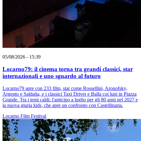
05/08/2026 - 15:39
Locarno79: il cinema torna tra grandi classici, star
internazionali e uno sguardo al futuro
Locarno79 apre con 233 film, star come Rossellini, Aronofsky,
Argento e Saldaña, e i classici Taxi Driver e Balla coi lupi in Piazza
Grande. Tra i temi caldi: l'anticipo a luglio per gli 80 anni nel 2027 e
la nuova giuria kids, che apre un confronto con Castellinaria.
Locarno
Film
Festival