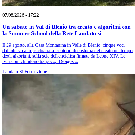
07/08/2026 - 17:22
Un sabato in Val di Blenio tra creato e algoritmi con
la Summer School della Rete Laudato si'
Il 29 agosto, alla Casa Montanina in Valle di Blenio, cinque voci -
dal biblista allo psichiatra -discutono di custodia del creato nel tempo
degli algoritmi, sulla scia dell'enciclica firmata da Leone XIV. Le
iscrizioni chiudono tra poco, il 9 agosto.
Laudato Si
Formazione