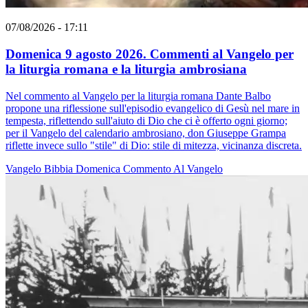
07/08/2026 - 17:11
Domenica 9 agosto 2026. Commenti al Vangelo per
la liturgia romana e la liturgia ambrosiana
Nel commento al Vangelo per la liturgia romana Dante Balbo
propone una riflessione sull'episodio evangelico di Gesù nel mare in
tempesta, riflettendo sull'aiuto di Dio che ci è offerto ogni giorno;
per il Vangelo del calendario ambrosiano, don Giuseppe Grampa
riflette invece sullo "stile" di Dio: stile di mitezza, vicinanza discreta.
Vangelo
Bibbia
Domenica
Commento Al Vangelo