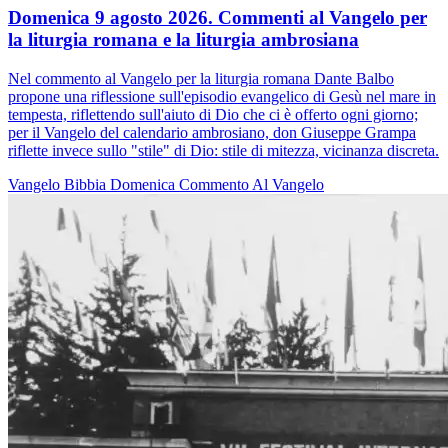
Domenica 9 agosto 2026. Commenti al Vangelo per
la liturgia romana e la liturgia ambrosiana
Nel commento al Vangelo per la liturgia romana Dante Balbo
propone una riflessione sull'episodio evangelico di Gesù nel mare in
tempesta, riflettendo sull'aiuto di Dio che ci è offerto ogni giorno;
per il Vangelo del calendario ambrosiano, don Giuseppe Grampa
riflette invece sullo "stile" di Dio: stile di mitezza, vicinanza discreta.
Vangelo
Bibbia
Domenica
Commento Al Vangelo