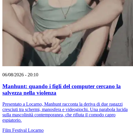
06/08/2026 - 20:10
Manhunt: quando i figli del computer cercano la
salvezza nella violenza
Presentato a Locarno, Manhunt racconta la deriva di due ragazzi
cresciuti tra schermi, manosfera e videogiochi. Una parabola lucida
sulla mascolinità contemporanea, che rifiuta il comodo capro
espiatorio.
Film
Festival
Locarno