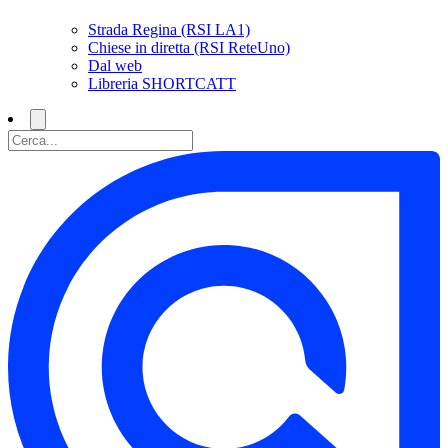
Strada Regina (RSI LA1)
Chiese in diretta (RSI ReteUno)
Dal web
Libreria SHORTCATT