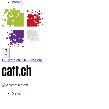
Privacy
IT
FR (cath.ch)
DE (kath.ch)
News