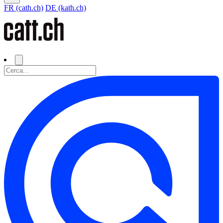
FR (cath.ch)
DE (kath.ch)