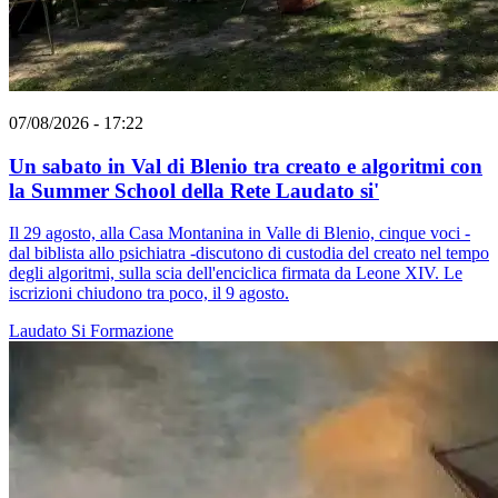
07/08/2026 - 17:22
Un sabato in Val di Blenio tra creato e algoritmi con
la Summer School della Rete Laudato si'
Il 29 agosto, alla Casa Montanina in Valle di Blenio, cinque voci -
dal biblista allo psichiatra -discutono di custodia del creato nel tempo
degli algoritmi, sulla scia dell'enciclica firmata da Leone XIV. Le
iscrizioni chiudono tra poco, il 9 agosto.
Laudato Si
Formazione