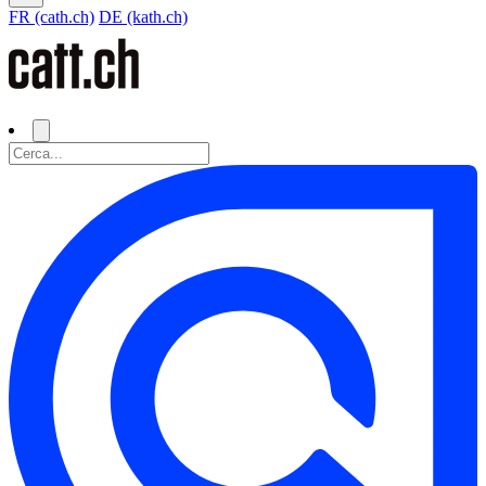
FR (cath.ch)
DE (kath.ch)