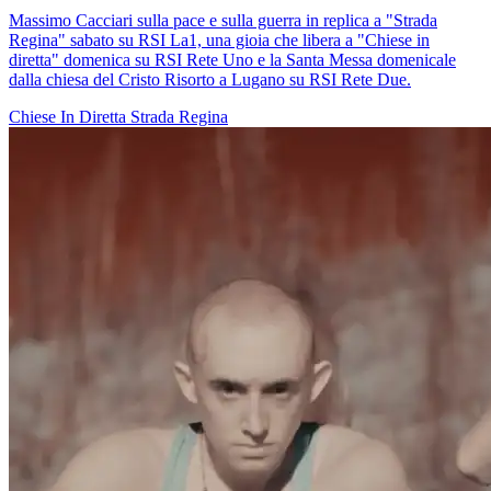
Massimo Cacciari sulla pace e sulla guerra in replica a "Strada
Regina" sabato su RSI La1, una gioia che libera a "Chiese in
diretta" domenica su RSI Rete Uno e la Santa Messa domenicale
dalla chiesa del Cristo Risorto a Lugano su RSI Rete Due.
Chiese In Diretta
Strada Regina