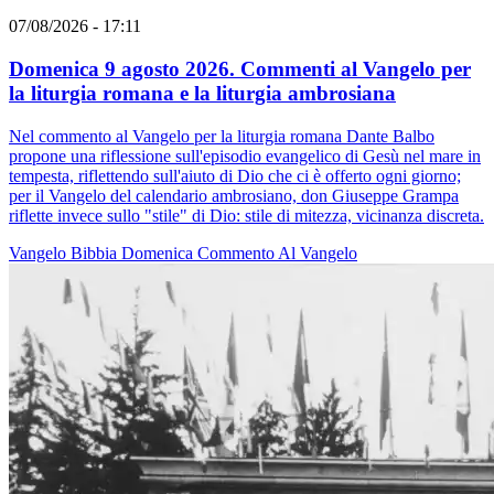
07/08/2026 - 17:11
Domenica 9 agosto 2026. Commenti al Vangelo per
la liturgia romana e la liturgia ambrosiana
Nel commento al Vangelo per la liturgia romana Dante Balbo
propone una riflessione sull'episodio evangelico di Gesù nel mare in
tempesta, riflettendo sull'aiuto di Dio che ci è offerto ogni giorno;
per il Vangelo del calendario ambrosiano, don Giuseppe Grampa
riflette invece sullo "stile" di Dio: stile di mitezza, vicinanza discreta.
Vangelo
Bibbia
Domenica
Commento Al Vangelo