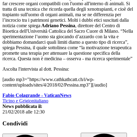
far crescere organi compatibili con l'uomo all'interno di animali. Si
tratta di una tecnica che ricorda quella degli xenotrapianti, e cioè del
trapianto sull'uomo di organi animali, ma se ne differenzia per
l’incrocio tra i patrimoni genetici. Molti i dubbi etici suscitati dalla
notizia come spiega
Adriano Pessina
, direttore del Centro di
Bioetica dell'Università Cattolica del Sacro Cuore di Milano. “Nella
sperimentazione l’uomo sta giocando d’azzardo con la vita e
dobbiamo domandarci quali limiti diamo a questo tipo di ricerca”,
spiega Pessina, il quale sottolinea come “la motivazione terapeutica
promette una terapia per attenuare la questione specifica della
ricerca. Questa non è medicina – osserva - ma ricerca sperimentale”
Ascolta l'intervista al dott. Pessina:
[audio mp3="https://www.cathkathcatt.ch/i/wp-
content/uploads/sites/4/2018/02/Pessina.mp3"][/audio]
Fabio Colagrande - VaticanNews
Ticino e Grigionitaliano
News pubblicata il:
21/02/2018 alle 12:30
Condividi