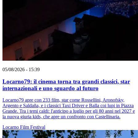
05/08/2026 - 15:39
Locarno79: il cinema torna tra grandi classici, star
internazionali e uno sguardo al futuro
Locarno79 apre con 233 film, star come Rossellini, Aronofsky,
Argento e Saldaña, e i classici Taxi Driver e Balla coi lupi in Piazza
Grande. Tra i temi caldi: l'anticipo a luglio per gli 80 anni nel 2027 e
la nuova giuria kids, che apre un confronto con Castellinaria.
Locarno
Film
Festival