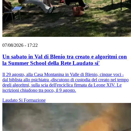
07/08/2026 - 17:22
Un sabato in Val di Blenio tra creato e algoritmi con
la Summer School della Rete Laudato si'
Il 29 agosto, alla Casa Montanina in Valle di Blenio, cinque voci -
dal biblista allo psichiatra -discutono di custodia del creato nel tempo
degli algoritmi, sulla scia dell'enciclica firmata da Leone XIV. Le
iscrizioni chiudono tra poco, il 9 agosto.
Laudato Si
Formazione