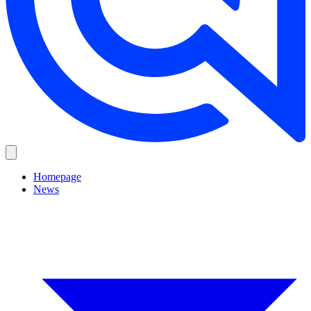
Homepage
News