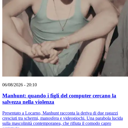
06/08/2026 - 20:10
Manhunt: quando i figli del computer cercano la
salvezza nella violenza
Presentato a Locarno, Manhunt racconta la deriva di due ragazzi
cresciuti tra schermi, manosfera e videogiochi. Una parabola lucida
sulla mascolinità contemporanea, che rifiuta il comodo capro