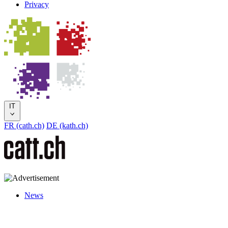
Privacy
IT
FR (cath.ch)
DE (kath.ch)
News